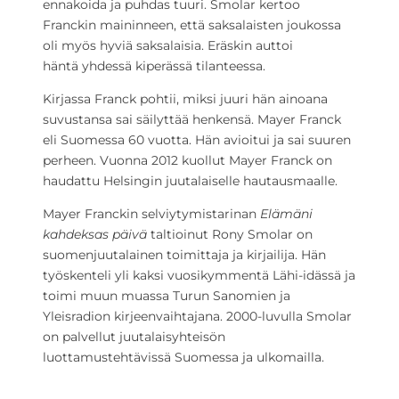
ennakoida ja puhdas tuuri. Smolar kertoo
Franckin maininneen, että saksalaisten joukossa
oli myös hyviä saksalaisia. Eräskin auttoi
häntä yhdessä kiperässä tilanteessa.
Kirjassa Franck pohtii, miksi juuri hän ainoana
suvustansa sai säilyttää henkensä. Mayer Franck
eli Suomessa 60 vuotta. Hän avioitui ja sai suuren
perheen. Vuonna 2012 kuollut Mayer Franck on
haudattu Helsingin juutalaiselle hautausmaalle.
Mayer Franckin selviytymistarinan
Elämäni
kahdeksas päivä
taltioinut Rony Smolar on
suomenjuutalainen toimittaja ja kirjailija. Hän
työskenteli yli kaksi vuosikymmentä Lähi-idässä ja
toimi muun muassa Turun Sanomien ja
Yleisradion kirjeenvaihtajana. 2000-luvulla Smolar
on palvellut juutalaisyhteisön
luottamustehtävissä Suomessa ja ulkomailla.