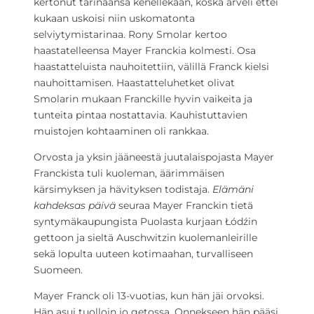
kertonut tarinaansa kenellekään, koska arveli ettei
kukaan uskoisi niin uskomatonta
selviytymistarinaa. Rony Smolar kertoo
haastatelleensa Mayer Franckia kolmesti. Osa
haastatteluista nauhoitettiin, välillä Franck kielsi
nauhoittamisen. Haastatteluhetket olivat
Smolarin mukaan Franckille hyvin vaikeita ja
tunteita pintaa nostattavia. Kauhistuttavien
muistojen kohtaaminen oli rankkaa.
Orvosta ja yksin jääneestä juutalaispojasta Mayer
Franckista tuli kuoleman, äärimmäisen
kärsimyksen ja hävityksen todistaja.
Elämäni
kahdeksas päivä
seuraa Mayer Franckin tietä
syntymäkaupungista Puolasta kurjaan Łódźin
gettoon ja sieltä Auschwitzin kuolemanleirille
sekä lopulta uuteen kotimaahan, turvalliseen
Suomeen.
Mayer Franck oli 13-vuotias, kun hän jäi orvoksi.
Hän asui tuolloin jo getossa. Onnekseen hän pääsi