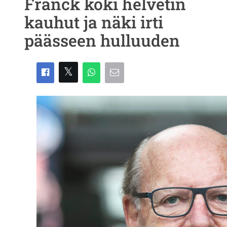
Franck koki helvetin
kauhut ja näki irti
päässeen hulluuden