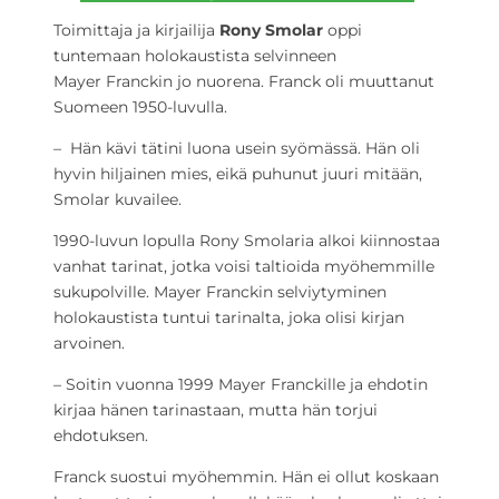
Toimittaja ja kirjailija
Rony Smolar
oppi
tuntemaan holokaustista selvinneen
Mayer Franckin jo nuorena. Franck oli muuttanut
Suomeen 1950-luvulla.
– Hän kävi tätini luona usein syömässä. Hän oli
hyvin hiljainen mies, eikä puhunut juuri mitään,
Smolar kuvailee.
1990-luvun lopulla Rony Smolaria alkoi kiinnostaa
vanhat tarinat, jotka voisi taltioida myöhemmille
sukupolville. Mayer Franckin selviytyminen
holokaustista tuntui tarinalta, joka olisi kirjan
arvoinen.
– Soitin vuonna 1999 Mayer Franckille ja ehdotin
kirjaa hänen tarinastaan, mutta hän torjui
ehdotuksen.
Franck suostui myöhemmin. Hän ei ollut koskaan