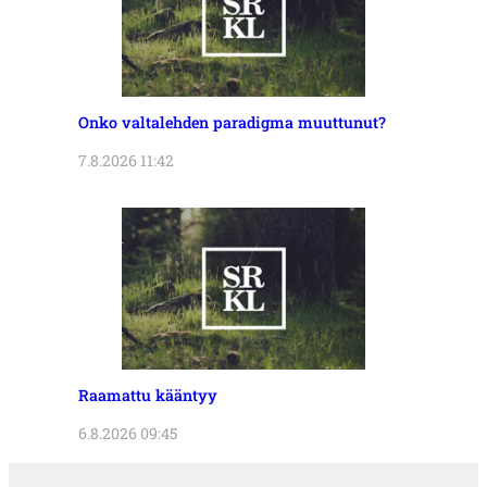
Onko valtalehden paradigma muuttunut?
7.8.2026 11:42
Raamattu kääntyy
6.8.2026 09:45