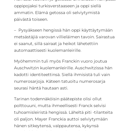
oppipojaksi turkisverstaaseen ja oppi siellä
ammatin. Elämä getossa oli selviytymistä
päivästä toiseen.
– Pysyäkseen hengissä hän oppi käyttäytymään
metsästäjiä varovan villieläimen tavoin. Sairastua
ei saanut, sillä sairaat ja heikot lähetettiin
automaattisesti kuolemanleirille.
Myöhemmin tuli myös Franckin vuoro joutua
Auschwitzin kuolemanleirille. Auschwitzissa hän
kadotti identiteettinsä. Siellä ihmisistä tuli vain
numerosarjoja. Käteen tatuoitu numerosarja
seurasi häntä hautaan asti.
Tarinan todennäköisin päätepiste olisi ollut
polttouuni, mutta ihmeellisesti Franck selvisi
tuhoamisleiristä hengissä. Läheltä piti -tilanteita
oli paljon. Mayer Franckia auttoi selviytymään
hänen sitkeytensä, valppautensa, kykynsä