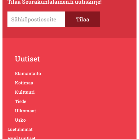
Tilaa Seurakuntalainen.fi uutiskirje!
Uutiset
Elämäntaito
Kotimaa
Kulttuuri
Tiede
Ulkomaat
Usko
Luetuimmat
Hyvät uutiset