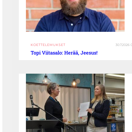
KOETTELEMUKSET
30.7.2026 
Topi Viitasalo: Herää, Jeesus!