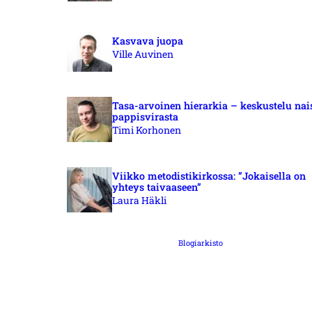
Kasvava juopa
Ville Auvinen
Tasa-arvoinen hierarkia – keskustelu nai
pappisvirasta
Timi Korhonen
Viikko metodistikirkossa: ”Jokaisella on
yhteys taivaaseen”
Laura Häkli
Blogiarkisto