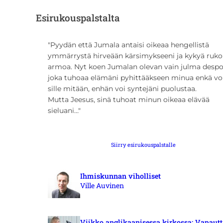
Esirukouspalstalta
Pyydän että Jumala antaisi oikeaa hengellistä
ymmärrystä hirveään kärsimykseeni ja kykyä rukoi
armoa. Nyt koen Jumalan olevan vain julma despo
joka tuhoaa elämäni pyhittääkseen minua enkä vo
sille mitään, enhän voi syntejäni puolustaa.
Mutta Jeesus, sinä tuhoat minun oikeaa elävää
sieluani…
Siirry esirukouspalstalle
Ihmiskunnan viholliset
Ville Auvinen
Viikko anglikaanisessa kirkossa: Vapautt