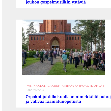
joukon gospelmusiikin ystäviä
PARIKKALAN SAAREN KIRKON ORPOKOTIJUHLAT
6.8.2026 22:54
Orpokotijuhlilla kuullaan nimekkäitä puhuj
ja vahvaa raamatunopetusta