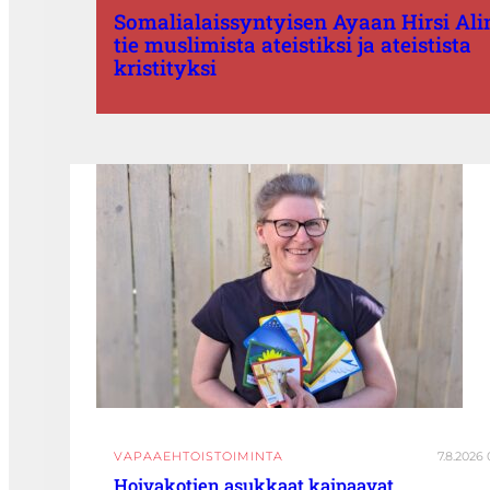
Somalialaissyntyisen Ayaan Hirsi Ali
tie muslimista ateistiksi ja ateistista
kristityksi
VAPAAEHTOISTOIMINTA
7.8.2026 
Hoivakotien asukkaat kaipaavat