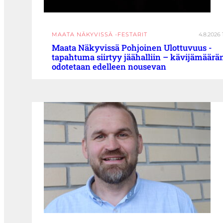
MAATA NÄKYVISSÄ -FESTARIT
4.8.2026 
Maata Näkyvissä Pohjoinen Ulottuvuus -
tapahtuma siirtyy jäähalliin – kävijämäärä
odotetaan edelleen nousevan