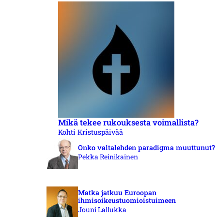
Mikä tekee rukouksesta voimallista?
Kohti Kristuspäivää
Onko valtalehden paradigma muuttunut?
Pekka Reinikainen
Matka jatkuu Euroopan
ihmisoikeustuomioistuimeen
Jouni Lallukka