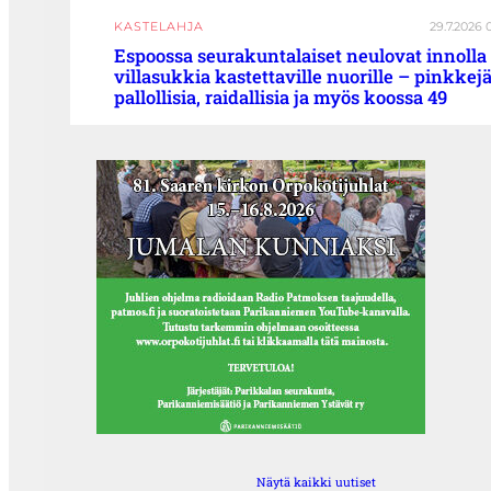
KASTELAHJA
29.7.2026 
Espoossa seurakuntalaiset neulovat innolla
villasukkia kastettaville nuorille – pinkkejä
pallollisia, raidallisia ja myös koossa 49
Näytä kaikki uutiset