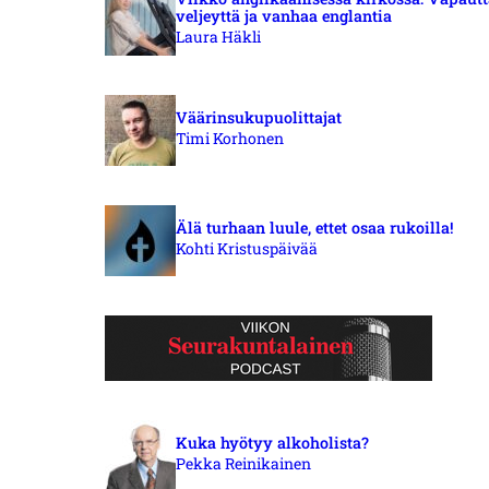
veljeyttä ja vanhaa englantia
Laura Häkli
Väärinsukupuolittajat
Timi Korhonen
Älä turhaan luule, ettet osaa rukoilla!
Kohti Kristuspäivää
Kuka hyötyy alkoholista?
Pekka Reinikainen