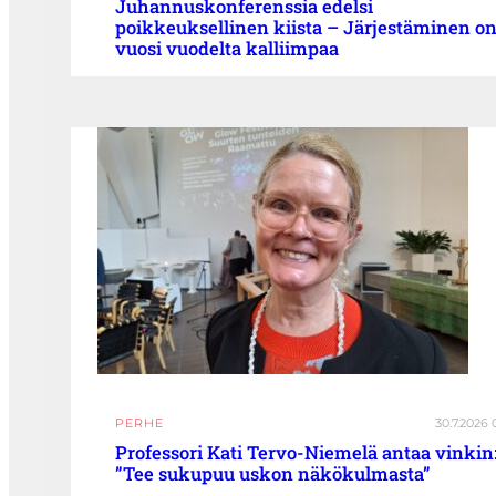
Juhannuskonferenssia edelsi
poikkeuksellinen kiista – Järjestäminen o
vuosi vuodelta kalliimpaa
PERHE
30.7.2026 
Professori Kati Tervo-Niemelä antaa vinkin
”Tee sukupuu uskon näkökulmasta”