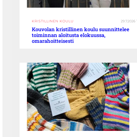
KRISTILLINEN KOULU
29.7.2026 
Kouvolan kristillinen koulu suunnittelee
toiminnan aloitusta elokuussa,
omarahoitteisesti