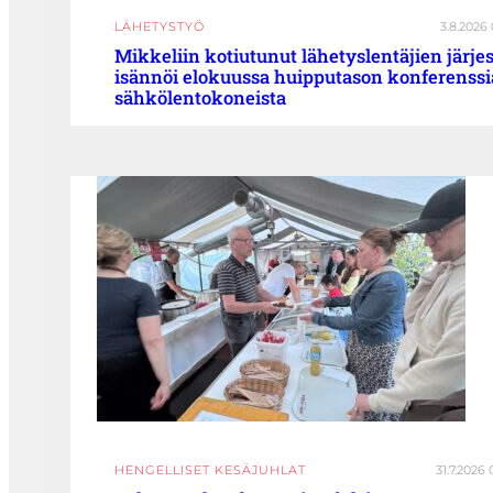
LÄHETYSTYÖ
3.8.2026 
Mikkeliin kotiutunut lähetyslentäjien järje
isännöi elokuussa huipputason konferenssi
sähkölentokoneista
HENGELLISET KESÄJUHLAT
31.7.2026 