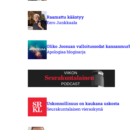
Raamattu kääntyy
Eero Junkkaala
Oliko Joosuan valloitussodat kansanmur
Apologiaa blogisarja
Uskonnollisuus on kaukana uskosta
Seurakuntalaisen vieraskynä