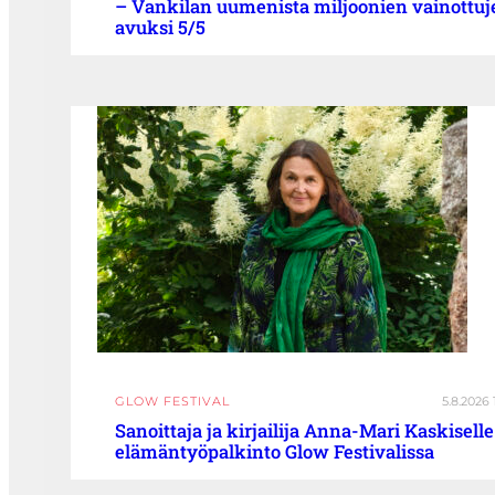
– Vankilan uumenista miljoonien vainottuj
avuksi 5/5
GLOW FESTIVAL
5.8.2026 
Sanoittaja ja kirjailija Anna-Mari Kaskiselle
elämäntyöpalkinto Glow Festivalissa