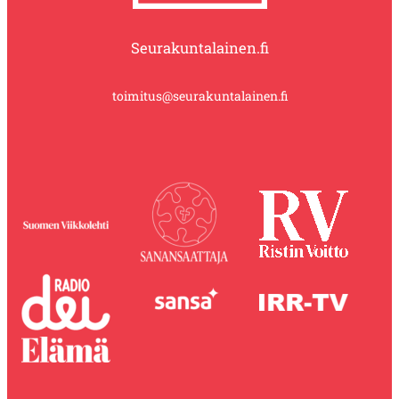
Seurakuntalainen.fi
toimitus@seurakuntalainen.fi