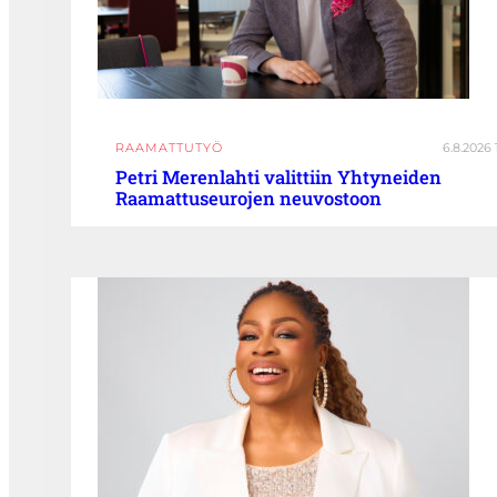
RAAMATTUTYÖ
6.8.2026 
Petri Merenlahti valittiin Yhtyneiden
Raamattuseurojen neuvostoon