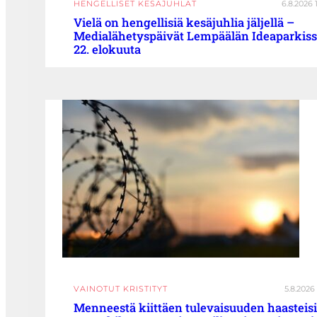
HENGELLISET KESÄJUHLAT
6.8.2026 
Vielä on hengellisiä kesäjuhlia jäljellä –
Medialähetyspäivät Lempäälän Ideaparkis
22. elokuuta
VAINOTUT KRISTITYT
5.8.2026 
Menneestä kiittäen tulevaisuuden haasteisi