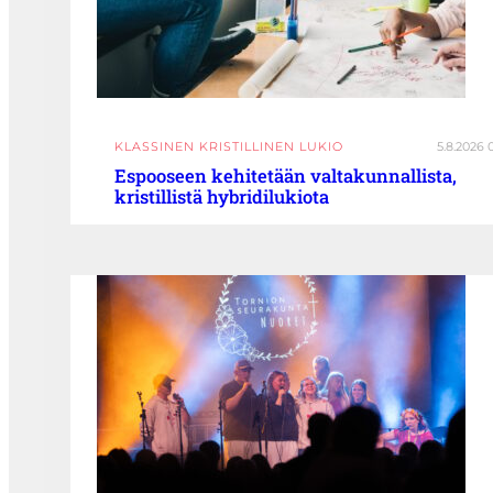
KLASSINEN KRISTILLINEN LUKIO
5.8.2026 
Espooseen kehitetään valtakunnallista,
kristillistä hybridilukiota