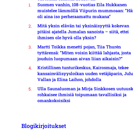
Suomen vanhin, 108-vuotias Eila Hukkanen
muistelee lämmöllä Viipurin mummoaan: ”Hä
oli aina iso perheraamattu mukana”
Mitä yksin elävän tai yksinäisyyttä kokevan
pitäisi ajatella Jumalan sanoista – siitä, ettei
ihmisen ole hyvä olla yksin?
Martti Toikka menetti pojan, Tiia Thurén
tyttärensä: ”Miten voisin kiittää lahjasta, josta
jouduin luopumaan aivan liian aikaisin?”
Kristillinen tunturikeskus, Kairosmaja, tekee
kansainvälisyysloikan uuden vetäjäparin, Juh
Vallan ja Elina Laihon, johdolla
Ulla Saunaluoman ja Mirja Sinkkosen uutuusk
rohkaisee ihmisiä toipumaan tavallisiksi ja
omankokoisiksi
Blogikirjoitukset