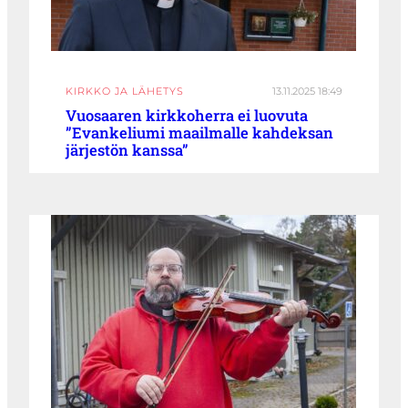
KIRKKO JA LÄHETYS
13.11.2025 18:49
Vuosaaren kirkkoherra ei luovuta
”Evankeliumi maailmalle kahdeksan
järjestön kanssa”