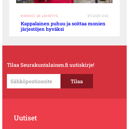
KIRKKO JA LÄHETYS
8.11.2025 12:02
Kappalainen puhuu ja soittaa monien
järjestöjen hyväksi
Tilaa Seurakuntalainen.fi uutiskirje!
Uutiset