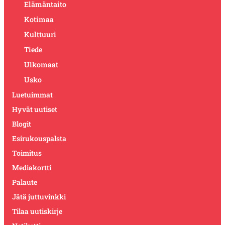
Elämäntaito
Kotimaa
Kulttuuri
Tiede
Ulkomaat
Usko
Luetuimmat
Hyvät uutiset
Blogit
Esirukouspalsta
Toimitus
Mediakortti
Palaute
Jätä juttuvinkki
Tilaa uutiskirje