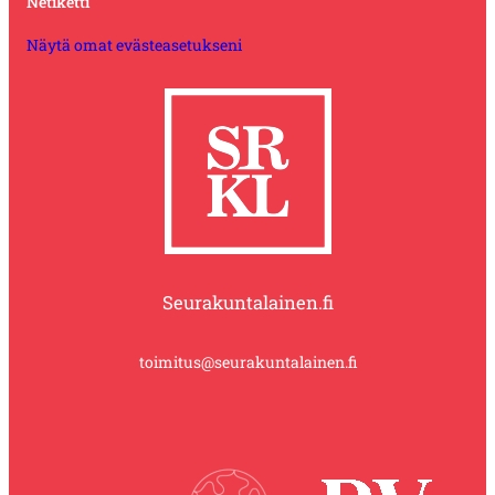
Netiketti
Näytä omat evästeasetukseni
Seurakuntalainen.fi
toimitus@seurakuntalainen.fi