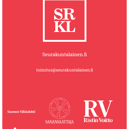
Seurakuntalainen.fi
toimitus@seurakuntalainen.fi