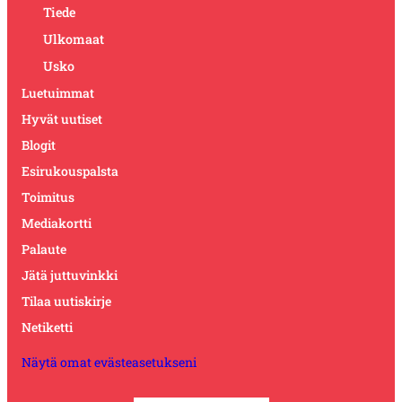
Tiede
Ulkomaat
Usko
Luetuimmat
Hyvät uutiset
Blogit
Esirukouspalsta
Toimitus
Mediakortti
Palaute
Jätä juttuvinkki
Tilaa uutiskirje
Netiketti
Näytä omat evästeasetukseni