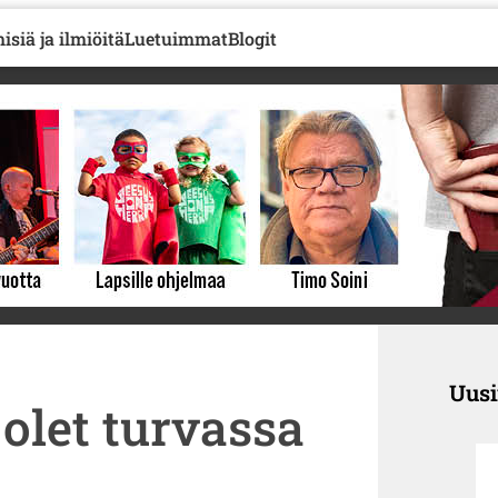
isiä ja ilmiöitä
Luetuimmat
Blogit
Uus
olet turvassa