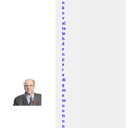
n
k
o
v
al
ta
le
h
d
e
n
p
a
r
a
di
g
m
a
m
u
u
tt
u
n