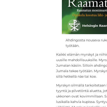
Ahdingosta nouseva ruko
työtään.
Kaikki elämän myrskyt ja niihi
uusille mahdollisuuksille. Myr
Jumalan käsiin. Silloin ahding
Jumala tekee työtään. Myrskyn 
sillä hetkellä näe tai koe.
Myrskyn silmällä tarkoitetaa
tyyntä ja pilvetöntä aluetta, jo
ukkonen ovat kovimmillaan. 
lusikalla kahvia kupissa. Synty