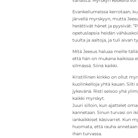
vähäistä. Myrskyn keskellä voi si
Evankeliumeissa kerrotaan, kui
järvellä myrskyyn, mutta Jeesu
herättivät hänet ja pyysivät: ”
opetuslapsia heidän vähäuskoi
tuulta ja aaltoja, ja tuli aivan t
Mitä Jeesus haluaa meille täl
että hän on mukana kaikissa
silmässä. Siinä kaikki.
Kristillinen kirkko on ollut myr
kuolinkelloja yhtä kauan. Silti
jykevänä. Risti seisoo yhä ylim
kaikki myrskyt.
Juuri silloin, kun ajattelet om
kannetaan. Sinun turvasi on ik
iankaikkiset käsivarret. Kun m
huomata, että rauha annetaan t
ihan turvassa.