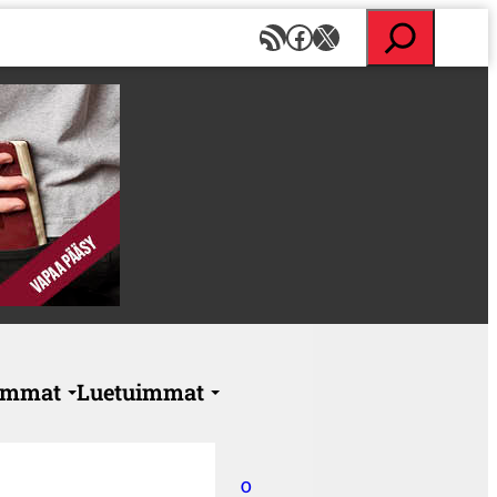
E
RSS-syöte
Facebook
X
t
s
i
immat
Luetuimmat
O