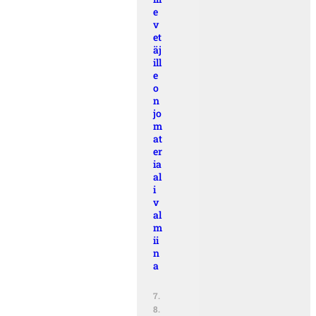
e
v
et
äj
ill
e
o
n
jo
m
at
er
ia
al
i
v
al
m
ii
n
a
7.
8.