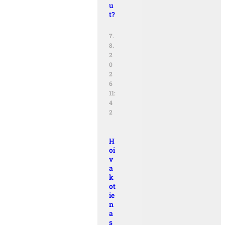
u
t?
7.
8.
2
0
2
6
11:
4
2
H
oi
v
a
k
ot
ie
n
a
s