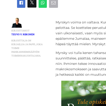
Myrskyn voima on valtava. Kun 
pelottaa. Se koettelee perustuk
KIRJOITTANUT
vain ulkonaisesti, vaan myös s
TEUVO V. RIIKONEN
epäilemme Jumalaa, maineemme
KIRJOITTAJA ON
häpeä täyttää mielen. Myrskyt
KIRJAILIJA JA PAPPI, JOKA
TOIMII
PARIKANNIEMISÄÄTIÖN
Myrsky voi tulla kenen tahansa
TOIMINNANJOHTAJANA.
suunnittelee, päättää, ratkaisee
niin. Ihminen tekee innovaatio
makrokosmokseen ja saavuttaa 
ja hetkessä kaikki on muuttun