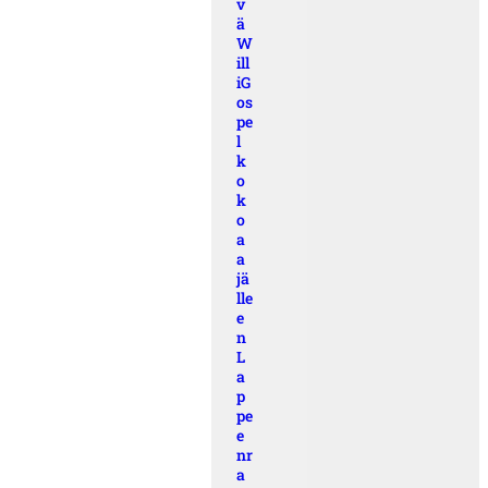
v
ä
W
ill
iG
os
pe
l
k
o
k
o
a
a
jä
lle
e
n
L
a
p
pe
e
nr
a