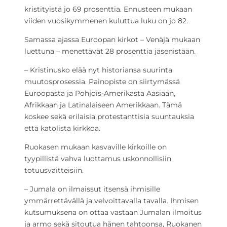
kristityistä jo 69 prosenttia. Ennusteen mukaan
viiden vuosikymmenen kuluttua luku on jo 82.
Samassa ajassa Euroopan kirkot – Venäjä mukaan
luettuna – menettävät 28 prosenttia jäsenistään.
– Kristinusko elää nyt historiansa suurinta
muutosprosessia. Painopiste on siirtymässä
Euroopasta ja Pohjois-Amerikasta Aasiaan,
Afrikkaan ja Latinalaiseen Amerikkaan. Tämä
koskee sekä erilaisia protestanttisia suuntauksia
että katolista kirkkoa.
Ruokasen mukaan kasvaville kirkoille on
tyypillistä vahva luottamus uskonnollisiin
totuusväitteisiin.
– Jumala on ilmaissut itsensä ihmisille
ymmärrettävällä ja velvoittavalla tavalla. Ihmisen
kutsumuksena on ottaa vastaan Jumalan ilmoitus
ja armo sekä sitoutua hänen tahtoonsa, Ruokanen