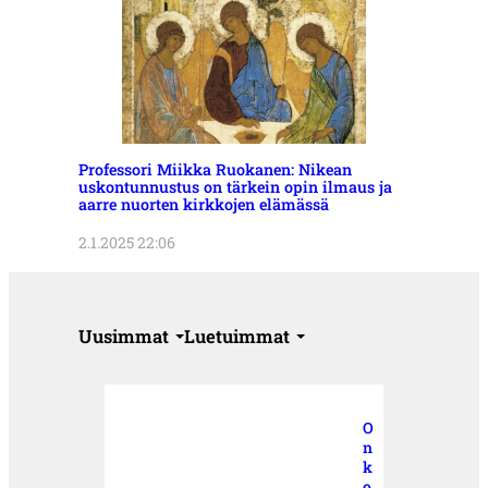
Professori Miikka Ruokanen: Nikean
uskontunnustus on tärkein opin ilmaus ja
aarre nuorten kirkkojen elämässä
2.1.2025 22:06
Uusimmat
Luetuimmat
O
n
k
o