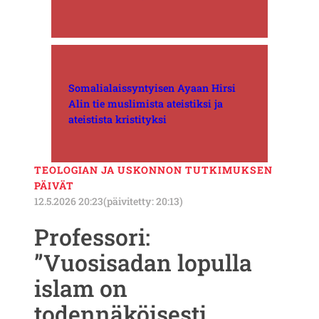
Somalialaissyntyisen Ayaan Hirsi
Alin tie muslimista ateistiksi ja
ateistista kristityksi
TEOLOGIAN JA USKONNON TUTKIMUKSEN
PÄIVÄT
12.5.2026 20:23
(päivitetty: 20:13)
Professori:
”Vuosisadan lopulla
islam on
todennäköisesti