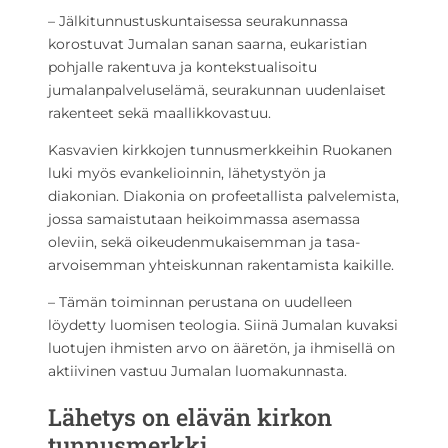
– Jälkitunnustuskuntaisessa seurakunnassa
korostuvat Jumalan sanan saarna, eukaristian
pohjalle rakentuva ja kontekstualisoitu
jumalanpalveluselämä, seurakunnan uudenlaiset
rakenteet sekä maallikkovastuu.
Kasvavien kirkkojen tunnusmerkkeihin Ruokanen
luki myös evankelioinnin, lähetystyön ja
diakonian. Diakonia on profeetallista palvelemista,
jossa samaistutaan heikoimmassa asemassa
oleviin, sekä oikeudenmukaisemman ja tasa-
arvoisemman yhteiskunnan rakentamista kaikille.
– Tämän toiminnan perustana on uudelleen
löydetty luomisen teologia. Siinä Jumalan kuvaksi
luotujen ihmisten arvo on ääretön, ja ihmisellä on
aktiivinen vastuu Jumalan luomakunnasta.
Lähetys on elävän kirkon
tunnusmerkki