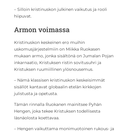
– Silloin kristinuskon julkinen vaikutus ja rooli
hiipuvat.
Armon voimassa
Kristinuskon keskeinen ero muihin
uskomusjärjestelmiin on Miikka Ruokasen
mukaan armo, jonka sisältönä on Jumalan Pojan
inkarnaatio, Kristuksen ristin sovitusuhri ja
Kristuksen ruumiillinen ylösnousemus.
– Nämä klassisen kristinuskon keskeisimmät
sisällöt kantavat globaalin etelän kirkkojen
julistusta ja opetusta.
Tämän rinnalla Ruokanen mainitsee Pyhän
Hengen, joka tekee Kristuksen todellisesta
läsnäolosta koettavaa.
– Hengen vaikuttama monimuotoinen rukous- ja