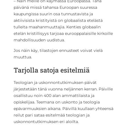
– Näin meille on käymässä Euroopassa. Tänä
päivänä missä tahansa Euroopan suuressa
kaupungissa suurin osa tunnustavista ja
aktiivisista kristityistä on globaalista etelästä
tulleita maahanmuuttajia. Kenties globaalin
etelän kristillisyys tarjoaa eurooppalaisille kirkoille
mahdollisuuden uudistua.
Jos näin käy, tilastojen ennusteet voivat vielä
muuttua.
Tarjolla satoja esitelmiä
Teologian ja uskonnontutkimuksen päivät
järjestetään tänä vuonna neljännen kerran. Päiville
osallistuu noin 400 alan ammattilaista ja
opiskelijaa. Teemana on uskonto ja teologia
epävarmuuksien aikana. Päivillä kuullaan yhteensä
reilut pari sataa esitelmää teologian ja
uskonnontutkimuksen eri aloilta.