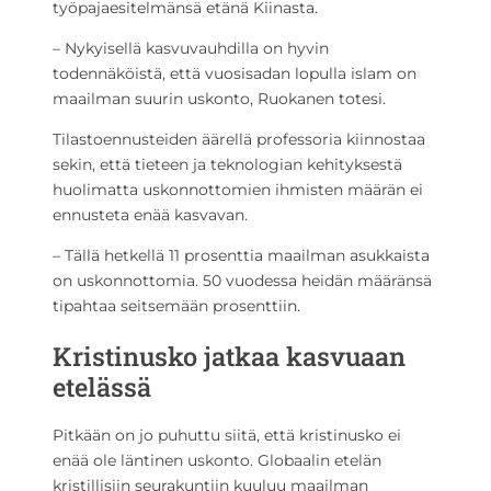
työpajaesitelmänsä etänä Kiinasta.
– Nykyisellä kasvuvauhdilla on hyvin
todennäköistä, että vuosisadan lopulla islam on
maailman suurin uskonto, Ruokanen totesi.
Tilastoennusteiden äärellä professoria kiinnostaa
sekin, että tieteen ja teknologian kehityksestä
huolimatta uskonnottomien ihmisten määrän ei
ennusteta enää kasvavan.
– Tällä hetkellä 11 prosenttia maailman asukkaista
on uskonnottomia. 50 vuodessa heidän määränsä
tipahtaa seitsemään prosenttiin.
Kristinusko jatkaa kasvuaan
etelässä
Pitkään on jo puhuttu siitä, että kristinusko ei
enää ole läntinen uskonto. Globaalin etelän
kristillisiin seurakuntiin kuuluu maailman