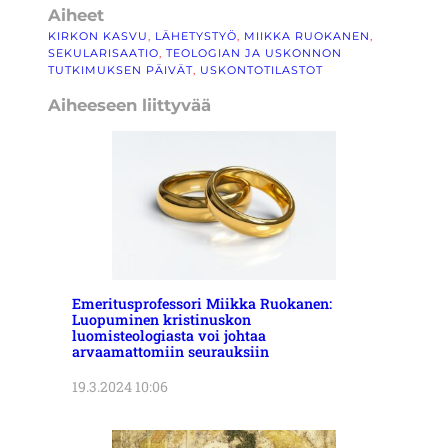
Aiheet
KIRKON KASVU
, 
LÄHETYSTYÖ
, 
MIIKKA RUOKANEN
, 
SEKULARISAATIO
, 
TEOLOGIAN JA USKONNON
TUTKIMUKSEN PÄIVÄT
, 
USKONTOTILASTOT
Aiheeseen liittyvää
Emeritusprofessori Miikka Ruokanen:
Luopuminen kristinuskon
luomisteologiasta voi johtaa
arvaamattomiin seurauksiin
19.3.2024 10:06