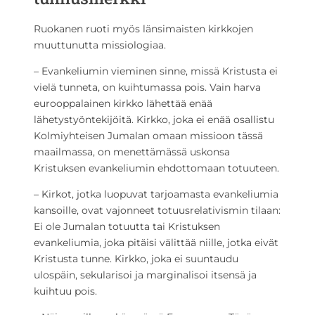
Ruokanen ruoti myös länsimaisten kirkkojen
muuttunutta missiologiaa.
– Evankeliumin vieminen sinne, missä Kristusta ei
vielä tunneta, on kuihtumassa pois. Vain harva
eurooppalainen kirkko lähettää enää
lähetystyöntekijöitä. Kirkko, joka ei enää osallistu
Kolmiyhteisen Jumalan omaan missioon tässä
maailmassa, on menettämässä uskonsa
Kristuksen evankeliumin ehdottomaan totuuteen.
– Kirkot, jotka luopuvat tarjoamasta evankeliumia
kansoille, ovat vajonneet totuusrelativismin tilaan:
Ei ole Jumalan totuutta tai Kristuksen
evankeliumia, joka pitäisi välittää niille, jotka eivät
Kristusta tunne. Kirkko, joka ei suuntaudu
ulospäin, sekularisoi ja marginalisoi itsensä ja
kuihtuu pois.