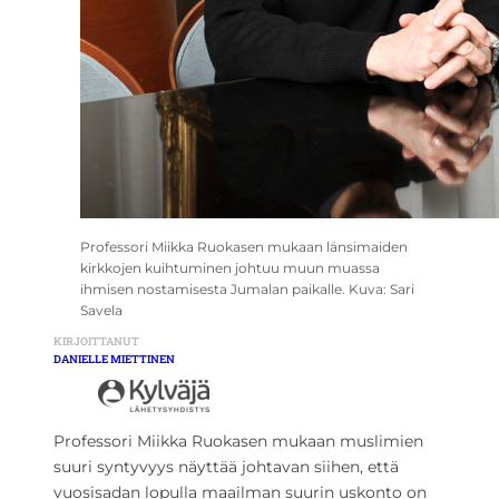
Professori Miikka Ruokasen mukaan länsimaiden
kirkkojen kuihtuminen johtuu muun muassa
ihmisen nostamisesta Jumalan paikalle. Kuva: Sari
Savela
KIRJOITTANUT
DANIELLE MIETTINEN
Professori Miikka Ruokasen mukaan muslimien
suuri syntyvyys näyttää johtavan siihen, että
vuosisadan lopulla maailman suurin uskonto on