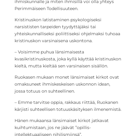
ihmiskunnalle ja miten ihmisillä voi olla yhteys
Perimmäiseen Todellisuuteen.
Kristinuskon latistaminen psykologiseksi
narsististen tarpeiden tyydyttäjäksi tai
yhteiskunnalliseksi poliittiseksi ohjelmaksi tuhoaa
kristinuskon varsinaisena uskontona.
– Voisimme puhua länsimaisesta
kvasikristinuskosta, joka kyllä käyttää kristinuskon
kieltä, mutta kieltää sen varsinaisen sisällön.
Ruokasen mukaan monet länsimaiset kirkot ovat
omaksuneet ihmiskeskeisen uskonnon idean,
jossa totuus on suhteellinen.
– Emme tarvitse oppia, rakkaus riittää, Ruokanen
kärjisti suhteellisen totuuskäsityksen ilmenemistä.
Hänen mukaansa länsimaiset kirkot jatkavat
kuihtumistaan, jos ne jäävät ”opillis-
intellektuaaliseen nihilismiinsä”.