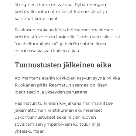
liturginen elämä on vahvaa. Pyhän Hengen
kristityille antamat erilaiset kutsumukset ja
karismat korostuvat.
Ruokasen mukaan lähes kolmannes maailman
kristityistä voidaan luokitella ”karismaattisiksi” tai
”uushelluntailaisiksi”, ja heidän suhteellinen
osuutensa kasvaa kaiken aikaa.
Tunnustusten jälkeinen aika
Kolmantena etelän kirkkojen kasvun syynä Miikka
Ruokanen pitää Raamatun asemaa opillisen
identiteetin ja ykseyden perustana.
Raamatun tulkinnan kivijalkana hän mainitsee
jakamattoman kristikunnan ekumeeniset
uskontunnustukset sekä niiden luovan
soveltamisen ympäröivään kulttuuriin ja
yhteiskuntaan.