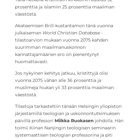
prosenttia ja islamiin 25 prosenttia maailman
väestöstä.
Akateemisen Brill-kustantamon tänä vuonna
julkaiseman
World Christian Database
-
tilastoarvion mukaan vuonna 2075 kahden
suurimman maailmanuskonnon
kannattajamäärien ero on pienentynyt
huomattavasti.
Jos nykyinen kehitys jatkuu, kristittyjä olisi
vuonna 2075 vähän alle 36 prosenttia ja
muslimeja hiukan yli 33 prosenttia maailman
väestöstä.
Tilastoja tarkasteltiin tänään Helsingin yliopiston
järjestämillä teologian ja uskonnontutkimuksen
päivillä professori
Miikka Ruokasen
johdolla. Hän
toimii Kiinan Nanjingin teologisen seminaarin
systemaattisen teologian professorina ja piti