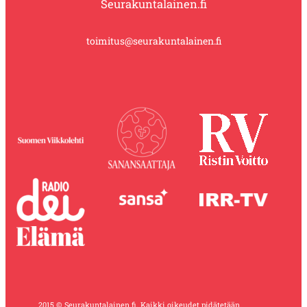
Seurakuntalainen.fi
toimitus@seurakuntalainen.fi
2015 © Seurakuntalainen.fi. Kaikki oikeudet pidätetään.