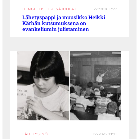
HENGELLISET KESÄJUHLAT
22.7.2026 13:27
Lähetyspappi ja muusikko Heikki
Kärhän kutsumuksena on
evankeliumin julistaminen
LÄHETYSTYÖ
16.7.2026 09:39