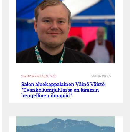
VAPAAEHTOISTYÖ
1.7.2026 09:40
Salon aluekappalainen Väinö Väistö:
”Evankeliumijuhlassa on lämmin
hengellinen ilmapiiri”