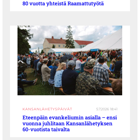
80 vuotta yhteistä Raamattutyötä
KANSANLÄHETYSPÄIVÄT
5.7.2026 18:41
Eteenpäin evankeliumin asialla – ensi
vuonna juhlitaan Kansanlähetyksen
60-vuotista taivalta