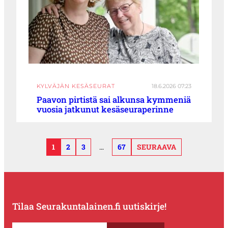
KYLVÄJÄN KESÄSEURAT
18.6.2026 07:23
Paavon pirtistä sai alkunsa kymmeniä
vuosia jatkunut kesäseuraperinne
1
2
3
…
67
SEURAAVA
Tilaa Seurakuntalainen.fi uutiskirje!