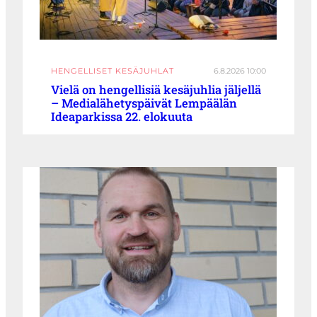
HENGELLISET KESÄJUHLAT
6.8.2026 10:00
Vielä on hengellisiä kesäjuhlia jäljellä
– Medialähetyspäivät Lempäälän
Ideaparkissa 22. elokuuta