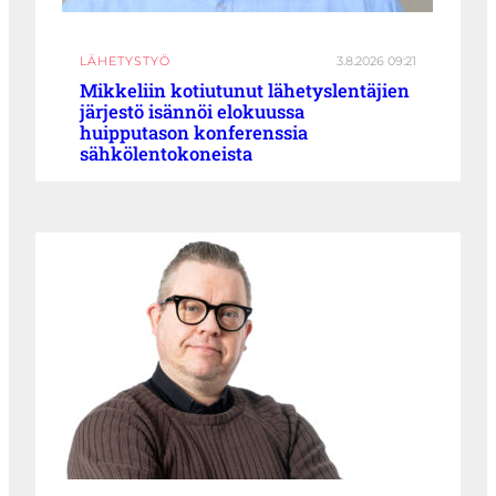
LÄHETYSTYÖ
3.8.2026 09:21
Mikkeliin kotiutunut lähetyslentäjien
järjestö isännöi elokuussa
huipputason konferenssia
sähkölentokoneista