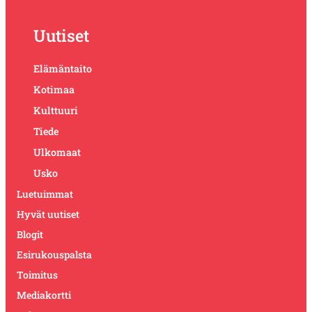
Uutiset
Elämäntaito
Kotimaa
Kulttuuri
Tiede
Ulkomaat
Usko
Luetuimmat
Hyvät uutiset
Blogit
Esirukouspalsta
Toimitus
Mediakortti