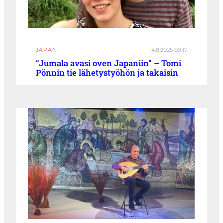
JAPANI
4.8.2025 09:17
“Jumala avasi oven Japaniin” – Tomi
Pönnin tie lähetystyöhön ja takaisin