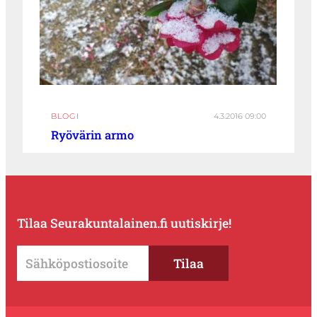
BLOGI
4.3.2016 09:00
Ryövärin armo
Tilaa Seurakuntalainen.fi uutiskirje!