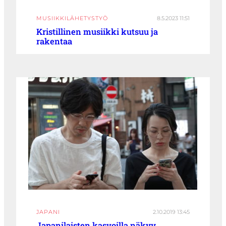
MUSIIKKILÄHETYSTYÖ
8.5.2023 11:51
Kristillinen musiikki kutsuu ja
rakentaa
JAPANI
2.10.2019 13:45
Japanilaisten kasvoilla näkyy