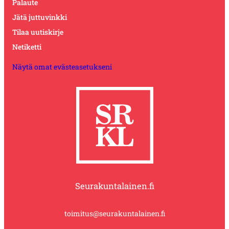
Palaute
Jätä juttuvinkki
Tilaa uutiskirje
Netiketti
Näytä omat evästeasetukseni
Seurakuntalainen.fi
toimitus@seurakuntalainen.fi