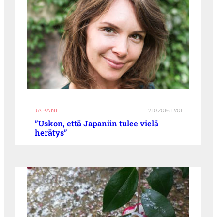
JAPANI
7.10.2016 13:01
”Uskon, että Japaniin tulee vielä
herätys”