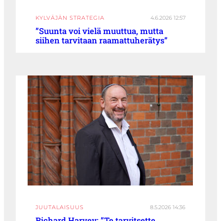
KYLVÄJÄN STRATEGIA
4.6.2026 12:57
”Suunta voi vielä muuttua, mutta
siihen tarvitaan raamattuherätys”
JUUTALAISUUS
8.5.2026 14:36
Richard Harvey: ”Te tarvitsette