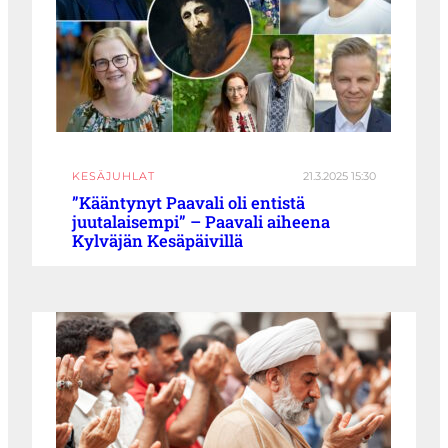
KESÄJUHLAT
21.3.2025 15:30
”Kääntynyt Paavali oli entistä
juutalaisempi” – Paavali aiheena
Kylväjän Kesäpäivillä