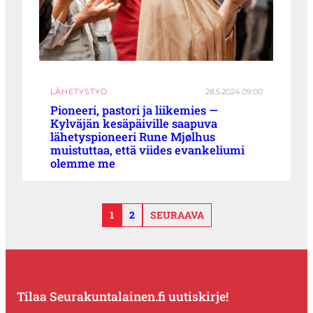
LÄHETYSTYÖ
28.5.2024 09:00
Pioneeri, pastori ja liikemies —
Kylväjän kesäpäiville saapuva
lähetyspioneeri Rune Mjølhus
muistuttaa, että viides evankeliumi
olemme me
1
2
SEURAAVA
Tilaa Seurakuntalainen.fi uutiskirje!