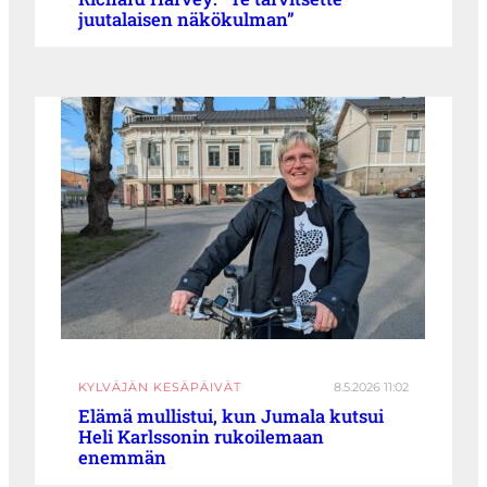
juutalaisen näkökulman”
KYLVÄJÄN KESÄPÄIVÄT
8.5.2026 11:02
Elämä mullistui, kun Jumala kutsui
Heli Karlssonin rukoilemaan
enemmän