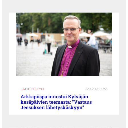
LÄHETYSTYÖ
22.4.2026 10:53
Arkkipiispa innostui Kylväjän
kesäpäivien teemasta: ”Vastaus
Jeesuksen lähetyskäskyyn”