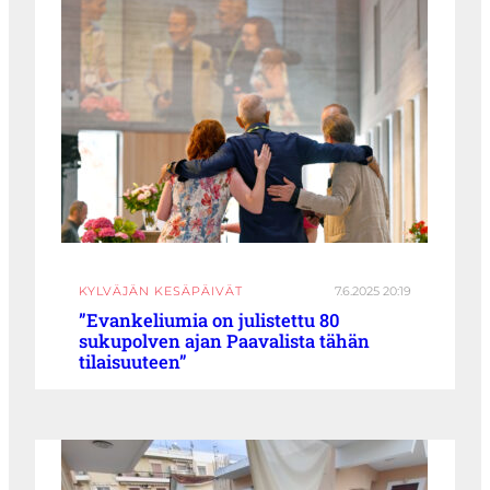
KYLVÄJÄN KESÄPÄIVÄT
7.6.2025 20:19
”Evankeliumia on julistettu 80
sukupolven ajan Paavalista tähän
tilaisuuteen”