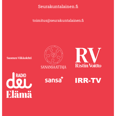
Seurakuntalainen.fi
toimitus@seurakuntalainen.fi