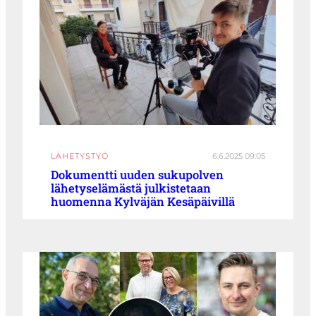
LÄHETYSTYÖ
6.6.2025 09:05
Dokumentti uuden sukupolven
lähetyselämästä julkistetaan
huomenna Kylväjän Kesäpäivillä