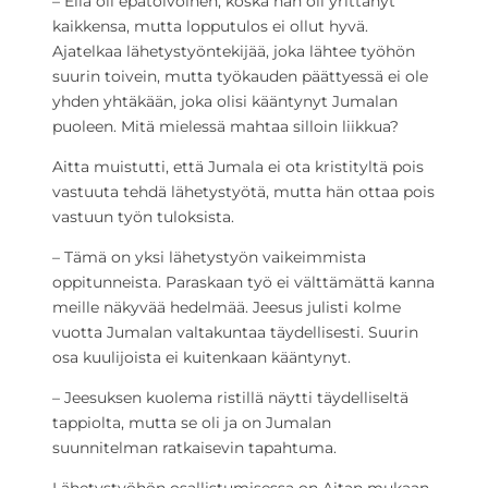
– Elia oli epätoivoinen, koska hän oli yrittänyt
kaikkensa, mutta lopputulos ei ollut hyvä.
Ajatelkaa lähetystyöntekijää, joka lähtee työhön
suurin toivein, mutta työkauden päättyessä ei ole
yhden yhtäkään, joka olisi kääntynyt Jumalan
puoleen. Mitä mielessä mahtaa silloin liikkua?
Aitta muistutti, että Jumala ei ota kristityltä pois
vastuuta tehdä lähetystyötä, mutta hän ottaa pois
vastuun työn tuloksista.
– Tämä on yksi lähetystyön vaikeimmista
oppitunneista. Paraskaan työ ei välttämättä kanna
meille näkyvää hedelmää. Jeesus julisti kolme
vuotta Jumalan valtakuntaa täydellisesti. Suurin
osa kuulijoista ei kuitenkaan kääntynyt.
– Jeesuksen kuolema ristillä näytti täydelliseltä
tappiolta, mutta se oli ja on Jumalan
suunnitelman ratkaisevin tapahtuma.