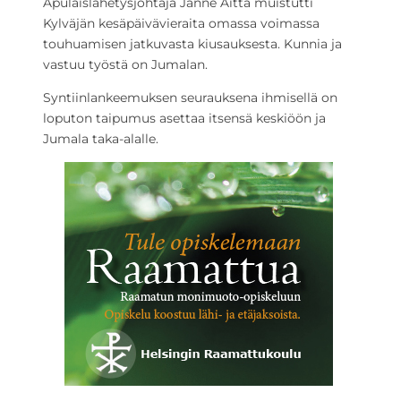
Apulaislähetysjohtaja Janne Aitta muistutti
Kylväjän kesäpäivävieraita omassa voimassa
touhuamisen jatkuvasta kiusauksesta. Kunnia ja
vastuu työstä on Jumalan.
Syntiinlankeemuksen seurauksena ihmisellä on
loputon taipumus asettaa itsensä keskiöön ja
Jumala taka-alalle.