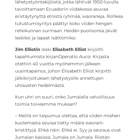
lähetystyöntekijöistä, jotka lähtivät 1950-luvulla
tavoittamaan Ecuadorin viidakossa asuvaa
eristäytynyttä etnistä ryhmää, waoraneja. Rohkea
tutustumisyritys päättyi koko viiden hengen
retkikunnan surmaan. Heidän puolisonsa jäivät
leskiksi ja lapset isättömiksi.
Jim Elliotin
leski
Elisabeth Elliot
kirjoitti
tapahtumista kirjan
Operatio Auca
. Kirjasta
otettiin 40 vuotta myöhemmin jälkeen
uusintapainos, johon Elisabeth Elliot kirjoitti
jälkikirjoituksen lähetystyölle annettujen
uhrausten hedelmästä.
Kun uhri on suuri, onko Jumalalla velvollisuus
toimia toiveemme mukaan?
– Meillä on taipumus olettaa, että viiden miehen
kuolemasta seuraa tietty määrä waorani-
kristittyjä. Ehkä näin. Ehkä ei. Syy ja seuraus ovat
Jumalan käsissä. Jumala on Jumala. Riistän