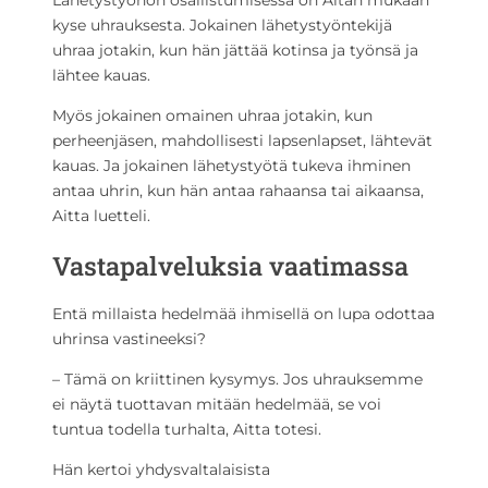
Lähetystyöhön osallistumisessa on Aitan mukaan
kyse uhrauksesta. Jokainen lähetystyöntekijä
uhraa jotakin, kun hän jättää kotinsa ja työnsä ja
lähtee kauas.
Myös jokainen omainen uhraa jotakin, kun
perheenjäsen, mahdollisesti lapsenlapset, lähtevät
kauas. Ja jokainen lähetystyötä tukeva ihminen
antaa uhrin, kun hän antaa rahaansa tai aikaansa,
Aitta luetteli.
Vastapalveluksia vaatimassa
Entä millaista hedelmää ihmisellä on lupa odottaa
uhrinsa vastineeksi?
– Tämä on kriittinen kysymys. Jos uhrauksemme
ei näytä tuottavan mitään hedelmää, se voi
tuntua todella turhalta, Aitta totesi.
Hän kertoi yhdysvaltalaisista