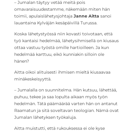
– Jumalan täytyy vetää meitä pois
omavaraisuudestamme, näkemään miten hän
toimii, apulaislähetysjohtaja
Janne Aitta
sanoi
lauantaina Kylväjän kesäpäivillä Turussa.
Koska lähetystyössä niin kovasti toivotaan, että
työ kantaisi hedelmää, lähetysihmisellä on kiusaus
ottaa vastuu työstä omille hartioilleen. Ja kun
hedelmää karttuu, eikö kunniakin silloin ole
hänen?
Aitta oikoi alituisesti ihmisen mieltä kiusaavaa
minäkeskeisyyttä.
– Jumalalla on suunnitelma. Hän kutsuu, lähettää,
puhuu, tekee ja saa lopulta aikaan myös työn
hedelmän. Tätä päämäärää varten hän on antanut
Raamatun ja sitä soveltavan teologian. Nämä ovat
Jumalan lähetyksen työkaluja.
Aitta muistutti, että rukouksessa ei ole kyse