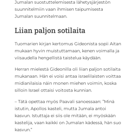
Jumalan suostuttelemisesta lähetysjärjestön
suunnitelmiin vaan ihmisen taipumisesta
Jumalan suunnitelmaan.
Liian paljon sotilaita
Tuomarien kirjan kertomus Gideonista sopii Aitan
mukaan hyvin muistuttamaan, kenen voimalla ja
viisaudella hengellistä taistelua käydään.
Herran mielestä Gideonilla oli liian paljon sotilaita
mukanaan. Hän ei voisi antaa israelilaisten voittaa
midianilaisia näin monen miehen voimin, koska
silloin Israel ottaisi voitosta kunnian.
– Tätä opettaa myös Paavali sanoessaan: ”Minä
istutin, Apollos kasteli, mutta Jumala antoi
kasvun. Istuttaja ei siis ole mitään, ei myöskään
kastelija, vaan kaikki on Jumalan kädessä, hän suo
kasvun.”