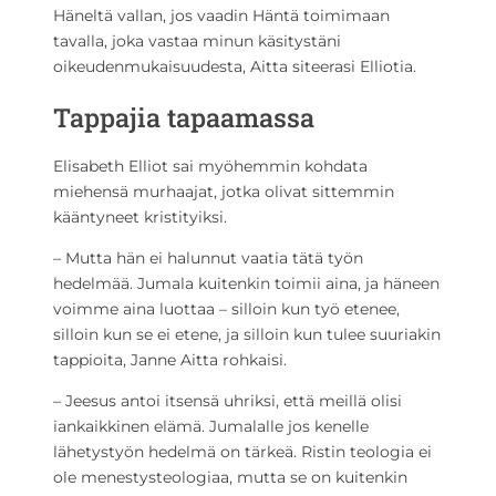
Häneltä vallan, jos vaadin Häntä toimimaan
tavalla, joka vastaa minun käsitystäni
oikeudenmukaisuudesta, Aitta siteerasi Elliotia.
Tappajia tapaamassa
Elisabeth Elliot sai myöhemmin kohdata
miehensä murhaajat, jotka olivat sittemmin
kääntyneet kristityiksi.
– Mutta hän ei halunnut vaatia tätä työn
hedelmää. Jumala kuitenkin toimii aina, ja häneen
voimme aina luottaa – silloin kun työ etenee,
silloin kun se ei etene, ja silloin kun tulee suuriakin
tappioita, Janne Aitta rohkaisi.
– Jeesus antoi itsensä uhriksi, että meillä olisi
iankaikkinen elämä. Jumalalle jos kenelle
lähetystyön hedelmä on tärkeä. Ristin teologia ei
ole menestysteologiaa, mutta se on kuitenkin