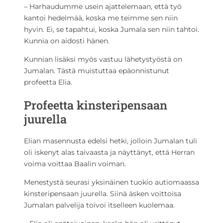
– Harhaudumme usein ajattelemaan, että työ
kantoi hedelmää, koska me teimme sen niin
hyvin. Ei, se tapahtui, koska Jumala sen niin tahtoi.
Kunnia on aidosti hänen.
Kunnian lisäksi myös vastuu lähetystyöstä on
Jumalan. Tästä muistuttaa epäonnistunut
profeetta Elia.
Profeetta kinsteripensaan
juurella
Elian masennusta edelsi hetki, jolloin Jumalan tuli
oli iskenyt alas taivaasta ja näyttänyt, että Herran
voima voittaa Baalin voiman.
Menestystä seurasi yksinäinen tuokio autiomaassa
kinsteripensaan juurella. Siinä äsken voittoisa
Jumalan palvelija toivoi itselleen kuolemaa.