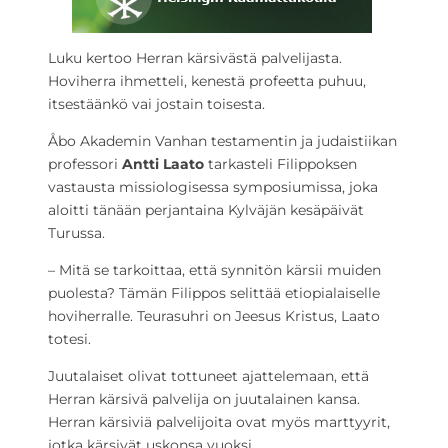
Luku kertoo Herran kärsivästä palvelijasta.
Hoviherra ihmetteli, kenestä profeetta puhuu,
itsestäänkö vai jostain toisesta.
Åbo Akademin Vanhan testamentin ja judaistiikan
professori
Antti Laato
tarkasteli Filippoksen
vastausta missiologisessa symposiumissa, joka
aloitti tänään perjantaina Kylväjän kesäpäivät
Turussa.
– Mitä se tarkoittaa, että synnitön kärsii muiden
puolesta? Tämän Filippos selittää etiopialaiselle
hoviherralle. Teurasuhri on Jeesus Kristus, Laato
totesi.
Juutalaiset olivat tottuneet ajattelemaan, että
Herran kärsivä palvelija on juutalainen kansa.
Herran kärsiviä palvelijoita ovat myös marttyyrit,
jotka kärsivät uskonsa vuoksi.