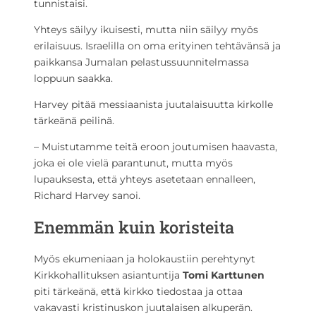
tunnistaisi.
Yhteys säilyy ikuisesti, mutta niin säilyy myös
erilaisuus. Israelilla on oma erityinen tehtävänsä ja
paikkansa Jumalan pelastussuunnitelmassa
loppuun saakka.
Harvey pitää messiaanista juutalaisuutta kirkolle
tärkeänä peilinä.
– Muistutamme teitä eroon joutumisen haavasta,
joka ei ole vielä parantunut, mutta myös
lupauksesta, että yhteys asetetaan ennalleen,
Richard Harvey sanoi.
Enemmän kuin koristeita
Myös ekumeniaan ja holokaustiin perehtynyt
Kirkkohallituksen asiantuntija
Tomi Karttunen
piti tärkeänä, että kirkko tiedostaa ja ottaa
vakavasti kristinuskon juutalaisen alkuperän.