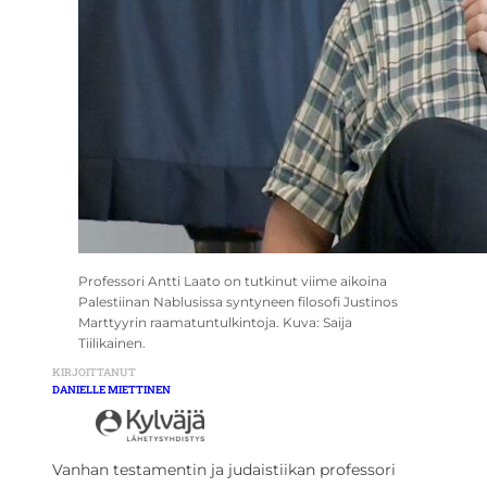
Professori Antti Laato on tutkinut viime aikoina
Palestiinan Nablusissa syntyneen filosofi Justinos
Marttyyrin raamatuntulkintoja. Kuva: Saija
Tiilikainen.
KIRJOITTANUT
DANIELLE MIETTINEN
Vanhan testamentin ja judaistiikan professori