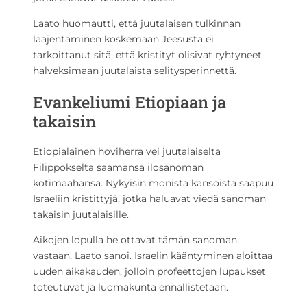
Laato huomautti, että juutalaisen tulkinnan
laajentaminen koskemaan Jeesusta ei
tarkoittanut sitä, että kristityt olisivat ryhtyneet
halveksimaan juutalaista selitysperinnettä.
Evankeliumi Etiopiaan ja
takaisin
Etiopialainen hoviherra vei juutalaiselta
Filippokselta saamansa ilosanoman
kotimaahansa. Nykyisin monista kansoista saapuu
Israeliin kristittyjä, jotka haluavat viedä sanoman
takaisin juutalaisille.
Aikojen lopulla he ottavat tämän sanoman
vastaan, Laato sanoi. Israelin kääntyminen aloittaa
uuden aikakauden, jolloin profeettojen lupaukset
toteutuvat ja luomakunta ennallistetaan.