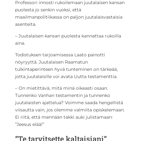
Professori innosti rukoilemaan juutalaisen kansan
puolesta jo senkin vuoksi, että
maailmanpolitiikassa on paljon juutalaisvastaisia
asenteita.
– Juutalaisen kansan puolesta kannattaa rukoilla
aina.
Todistuksen tarjoamisessa Laato painotti
nöyryyttä. Juutalaisen Raamatun
tulkintaperinteen hyvä tunteminen on tärkeää,
jotta juutalaisille voi avata Uutta testamenttia.
– On mietittävä, mitä minä oikeasti osaan.
Tunnenko Vanhan testamentin ja tunnenko
juutalaisten ajattelua? Voimme saada hengellistä
viisautta vain, jos olemme valmiita opiskelemaan.
Ei riitä, että mennään takki auki julistamaan:
”Jeesus elää!”
”Te tarvitsette kaltaisiani”