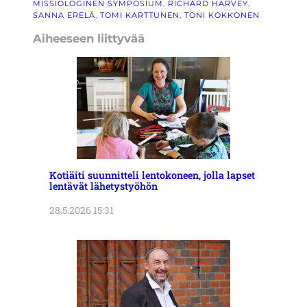
MISSIOLOGINEN SYMPOSIUM
, 
RICHARD HARVEY
, 
SANNA ERELÄ
, 
TOMI KARTTUNEN
, 
TONI KOKKONEN
Aiheeseen liittyvää
Kotiäiti suunnitteli lentokoneen, jolla lapset
lentävät lähetystyöhön
28.5.2026 15:31