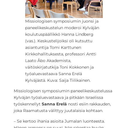
Missiologisen symposiumin juonsi ja
paneelikeskustelun moderoi Kylväjän
koulutuspäällikkö Hanna Lindberg
(vas.). Keskustelijoiksi oli kutsuttu
asiantuntija Tomi Karttunen
Kirkkohallituksesta, professori Antti
Laato Åbo Akademista,
väitöskirjatutkija Toni Kokkonen ja
työaluevastaava Sanna Erelä
Kylväjästä. Kuva: Saija Tiilikainen.
Missiologisen symposiumin paneelikeskustelussa
Kylväjän työaluevastaava ja pitkään Israelissa
työskennellyt
Sanna Erelä
nosti esiin rakkauden,
joka Raamatusta välittyy juutalaisia kohtaan.
– Se kertoo ihania asioita Jumalan luonteesta.
Hänen armonsa on suuri, hän rakentaa hyvän