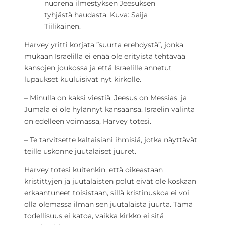
nuorena ilmestyksen Jeesuksen
tyhjästä haudasta. Kuva: Saija
Tiilikainen.
Harvey yritti korjata ”suurta erehdystä”, jonka
mukaan Israelilla ei enää ole erityistä tehtävää
kansojen joukossa ja että Israelille annetut
lupaukset kuuluisivat nyt kirkolle.
– Minulla on kaksi viestiä. Jeesus on Messias, ja
Jumala ei ole hylännyt kansaansa. Israelin valinta
on edelleen voimassa, Harvey totesi.
– Te tarvitsette kaltaisiani ihmisiä, jotka näyttävät
teille uskonne juutalaiset juuret.
Harvey totesi kuitenkin, että oikeastaan
kristittyjen ja juutalaisten polut eivät ole koskaan
erkaantuneet toisistaan, sillä kristinuskoa ei voi
olla olemassa ilman sen juutalaista juurta. Tämä
todellisuus ei katoa, vaikka kirkko ei sitä