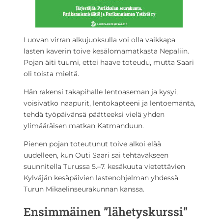
Luovan virran alkujuoksulla voi olla vaikkapa
lasten kaverin toive kesälomamatkasta Nepaliin.
Pojan äiti tuumi, ettei haave toteudu, mutta Saari
oli toista mieltä.
Hän rakensi takapihalle lentoaseman ja kysyi,
voisivatko naapurit, lentokapteeni ja lentoemäntä,
tehdä työpäivänsä päätteeksi vielä yhden
ylimääräisen matkan Katmanduun.
Pienen pojan toteutunut toive alkoi elää
uudelleen, kun Outi Saari sai tehtäväkseen
suunnitella Turussa 5.–7. kesäkuuta vietettävien
Kylväjän kesäpäivien lastenohjelman yhdessä
Turun Mikaelinseurakunnan kanssa.
Ensimmäinen ”lähetyskurssi”