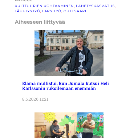
KULTTUURIEN KOHTAAMINEN
, 
LÄHETYSKASVATUS
, 
LÄHETYSTYÖ
, 
LAPSITYÖ
, 
OUTI SAARI
Aiheeseen liittyvää
Elämä mullistui, kun Jumala kutsui Heli
Karlssonin rukoilemaan enemmän
8.5.2026 11:21