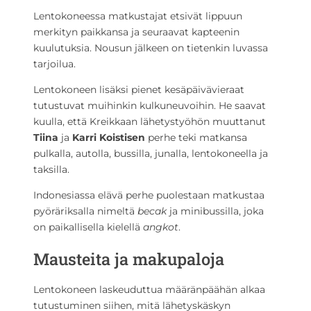
Lentokoneessa matkustajat etsivät lippuun
merkityn paikkansa ja seuraavat kapteenin
kuulutuksia. Nousun jälkeen on tietenkin luvassa
tarjoilua.
Lentokoneen lisäksi pienet kesäpäivävieraat
tutustuvat muihinkin kulkuneuvoihin. He saavat
kuulla, että Kreikkaan lähetystyöhön muuttanut
Tiina
ja
Karri
Koistisen
perhe teki matkansa
pulkalla, autolla, bussilla, junalla, lentokoneella ja
taksilla.
Indonesiassa elävä perhe puolestaan matkustaa
pyöräriksalla nimeltä
becak
ja minibussilla, joka
on paikallisella kielellä
angkot
.
Mausteita ja makupaloja
Lentokoneen laskeuduttua määränpäähän alkaa
tutustuminen siihen, mitä lähetyskäskyn