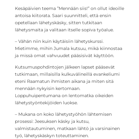
Kesäpäivien teema ”Mennään siis!” on ollut ideoille
antoisa kiitorata. Saari suunnitteli, että ensin
opetellaan lähetyskäsky, sitten tutkitaan
lähetysmaita ja valitaan itselle sopiva työalue.
– Vähän niin kuin käytäisiin lähetyskurssi.
Mietimme, mihin Jumala kutsuu, mikä kiinnostaa
ja missä omat vahvuudet pääsisivät käyttöön.
Kutsumuspohdintojen jälkeen lapset pääsevät
tutkimaan, millaisilla kulkuvälineillä evankeliumi
eteni Raamatun ihmisten aikana ja miten sitä
mennään nykyisin kertomaan.
Loppuhuipentumana on lentomatka oikeiden
lähetystyöntekijöiden luokse.
– Mukana on koko lähetystyöhön lähtemisen
prosessi: Jeesuksen käsky ja kutsu,
valmistautuminen, matkaan lähtö ja varsinainen
työ, lähetyskäskyn toteuttaminen.