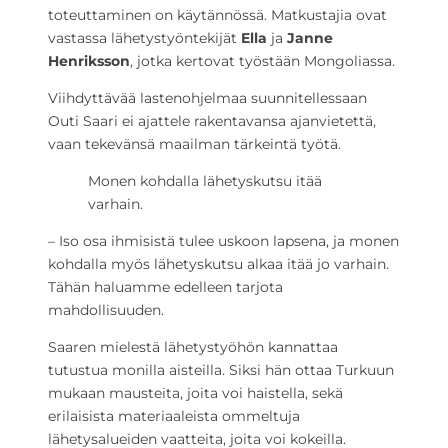
toteuttaminen on käytännössä. Matkustajia ovat
vastassa lähetystyöntekijät
Ella
ja
Janne
Henriksson
, jotka kertovat työstään Mongoliassa.
Viihdyttävää lastenohjelmaa suunnitellessaan
Outi Saari ei ajattele rakentavansa ajanvietettä,
vaan tekevänsä maailman tärkeintä työtä.
Monen kohdalla lähetyskutsu itää
varhain.
– Iso osa ihmisistä tulee uskoon lapsena, ja monen
kohdalla myös lähetyskutsu alkaa itää jo varhain.
Tähän haluamme edelleen tarjota
mahdollisuuden.
Saaren mielestä lähetystyöhön kannattaa
tutustua monilla aisteilla. Siksi hän ottaa Turkuun
mukaan mausteita, joita voi haistella, sekä
erilaisista materiaaleista ommeltuja
lähetysalueiden vaatteita, joita voi kokeilla.