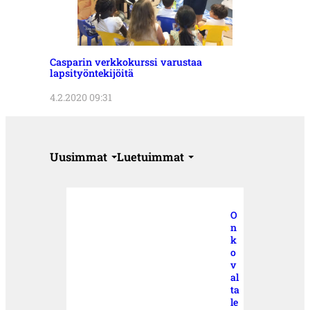
Casparin verkkokurssi varustaa
lapsityöntekijöitä
4.2.2020 09:31
Uusimmat
Luetuimmat
O
n
k
o
v
al
ta
le