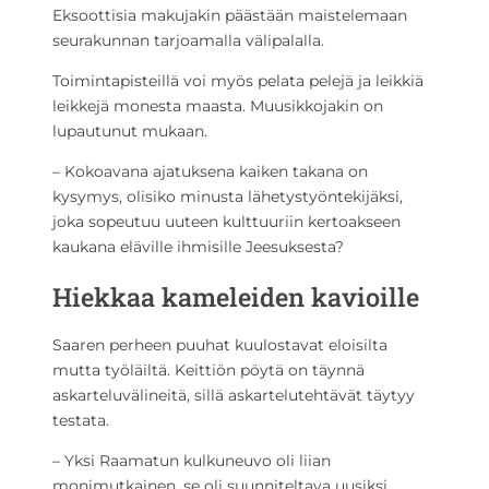
Eksoottisia makujakin päästään maistelemaan
seurakunnan tarjoamalla välipalalla.
Toimintapisteillä voi myös pelata pelejä ja leikkiä
leikkejä monesta maasta. Muusikkojakin on
lupautunut mukaan.
– Kokoavana ajatuksena kaiken takana on
kysymys, olisiko minusta lähetystyöntekijäksi,
joka sopeutuu uuteen kulttuuriin kertoakseen
kaukana eläville ihmisille Jeesuksesta?
Hiekkaa kameleiden kavioille
Saaren perheen puuhat kuulostavat eloisilta
mutta työläiltä. Keittiön pöytä on täynnä
askarteluvälineitä, sillä askartelutehtävät täytyy
testata.
– Yksi Raamatun kulkuneuvo oli liian
monimutkainen, se oli suunniteltava uusiksi.