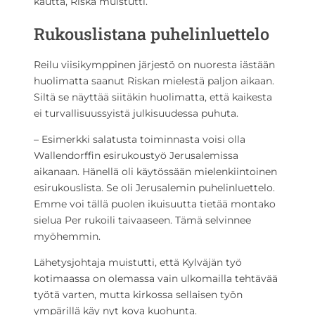
kautta, Riska muistutti.
Rukouslistana puhelinluettelo
Reilu viisikymppinen järjestö on nuoresta iästään
huolimatta saanut Riskan mielestä paljon aikaan.
Siltä se näyttää siitäkin huolimatta, että kaikesta
ei turvallisuussyistä julkisuudessa puhuta.
– Esimerkki salatusta toiminnasta voisi olla
Wallendorffin esirukoustyö Jerusalemissa
aikanaan. Hänellä oli käytössään mielenkiintoinen
esirukouslista. Se oli Jerusalemin puhelinluettelo.
Emme voi tällä puolen ikuisuutta tietää montako
sielua Per rukoili taivaaseen. Tämä selvinnee
myöhemmin.
Lähetysjohtaja muistutti, että Kylväjän työ
kotimaassa on olemassa vain ulkomailla tehtävää
työtä varten, mutta kirkossa sellaisen työn
ympärillä käy nyt kova kuohunta.