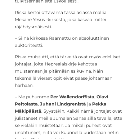
tulkitsemaan sitä uskollisesti.
Riska kertoi ottavansa tässä asiassa mallia
Mekane Yesus -kirkosta, joka kasvaa miltei
räjähdysmäisesti.
– Siinä kirkossa Raamattu on absoluuttinen
auktoriteetti.
Riska muistutti, että tärkeitä ovat myös edelliset
johtajat, joita Heprealaiskirje kehottaa
muistamaan ja pitämään esikuvina. Näin
tekemällä vieraat opit eivät pääse johtamaan
harhaan.
– Me puhumme
Per Wallendorffista
,
Olavi
Peltolasta
,
Juhani Lindgrenistä
ja
Pekka
Mäkipäästä
. Syystäkin. Kaikki nämä johtajat ovat
julistaneet meille Jumalan Sanaa sillä tavalla, että
se vieläkin muistetaan. Ja mikäli puheet ovat
unohtuneet, niitä voi kuunnella uudestaan netin