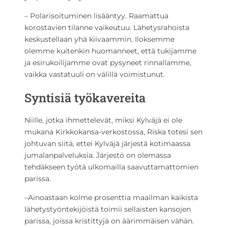
– Polarisoituminen lisääntyy. Raamattua
korostavien tilanne vaikeutuu. Lähetysrahoista
keskustellaan yhä kiivaammin. Iloksemme
olemme kuitenkin huomanneet, että tukijamme
ja esirukoilijamme ovat pysyneet rinnallamme,
vaikka vastatuuli on välillä voimistunut.
Syntisiä työkavereita
Niille, jotka ihmettelevät, miksi Kylväjä ei ole
mukana Kirkkokansa-verkostossa, Riska totesi sen
johtuvan siitä, ettei Kylväjä järjestä kotimaassa
jumalanpalveluksia. Järjestö on olemassa
tehdäkseen työtä ulkomailla saavuttamattomien
parissa.
–Ainoastaan kolme prosenttia maailman kaikista
lähetystyöntekijöistä toimii sellaisten kansojen
parissa, joissa kristittyjä on äärimmäisen vähän.