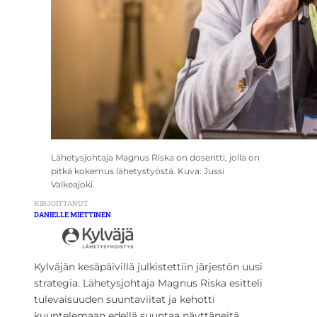
Lähetysjohtaja Magnus Riska on dosentti, jolla on
pitkä kokemus lähetystyöstä. Kuva: Jussi
Valkeajoki.
KIRJOITTANUT
DANIELLE MIETTINEN
Kylväjän kesäpäivillä julkistettiin järjestön uusi
strategia. Lähetysjohtaja Magnus Riska esitteli
tulevaisuuden suuntaviitat ja kehotti
kuuntelemaan edellä suuntaa näyttäneitä.