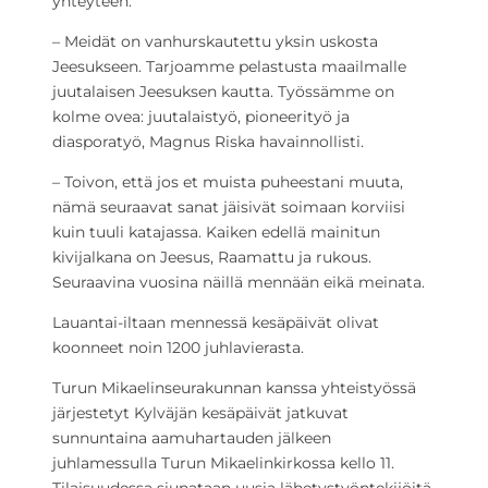
yhteyteen.
– Meidät on vanhurskautettu yksin uskosta
Jeesukseen. Tarjoamme pelastusta maailmalle
juutalaisen Jeesuksen kautta. Työssämme on
kolme ovea: juutalaistyö, pioneerityö ja
diasporatyö, Magnus Riska havainnollisti.
– Toivon, että jos et muista puheestani muuta,
nämä seuraavat sanat jäisivät soimaan korviisi
kuin tuuli katajassa. Kaiken edellä mainitun
kivijalkana on Jeesus, Raamattu ja rukous.
Seuraavina vuosina näillä mennään eikä meinata.
Lauantai-iltaan mennessä kesäpäivät olivat
koonneet noin 1200 juhlavierasta.
Turun Mikaelinseurakunnan kanssa yhteistyössä
järjestetyt Kylväjän kesäpäivät jatkuvat
sunnuntaina aamuhartauden jälkeen
juhlamessulla Turun Mikaelinkirkossa kello 11.