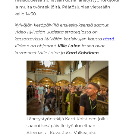
Tilaisuudessa siunataan uusia lähetystyöntekijöitä
ja muita työntekijöitä. Päätösjuhlaa vietetään
kello 14:30.
Kylväjän kesäpäivillä ensiesityksensä saanut
video Kylväjän uudesta strategiasta on
katsottavissa Kylväjän kotisivujen kautta
tästä
.
Videon on ohjannut
Ville Laine
ja sen ovat
kuvanneet Ville Laine ja
Karri Koistinen
.
Lähetystyöntekijä Karri Koistinen (oik.)
saapui kesäpäiville työalueeltaan
Ateenasta. Kuva: Jussi Valkeajoki.