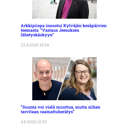
Arkkipiispa innostui Kylväjän kesäpäivien
teemasta: ”Vastaus Jeesuksen
lähetyskäskyyn”
22.4.2026 10:34
”Suunta voi vielä muuttua, mutta siihen
tarvitaan raamattuherätys”
4.6.2026 12:33