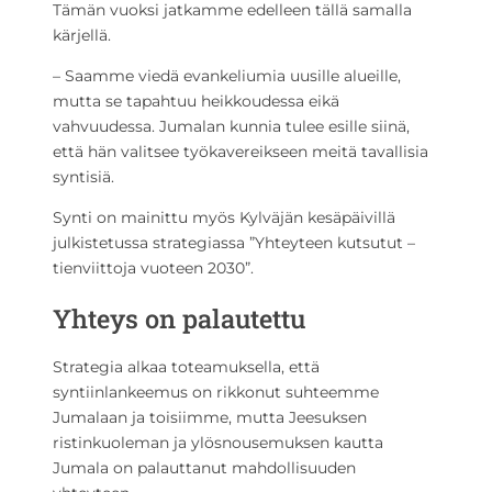
Tämän vuoksi jatkamme edelleen tällä samalla
kärjellä.
– Saamme viedä evankeliumia uusille alueille,
mutta se tapahtuu heikkoudessa eikä
vahvuudessa. Jumalan kunnia tulee esille siinä,
että hän valitsee työkavereikseen meitä tavallisia
syntisiä.
Synti on mainittu myös Kylväjän kesäpäivillä
julkistetussa strategiassa ”Yhteyteen kutsutut –
tienviittoja vuoteen 2030”.
Yhteys on palautettu
Strategia alkaa toteamuksella, että
syntiinlankeemus on rikkonut suhteemme
Jumalaan ja toisiimme, mutta Jeesuksen
ristinkuoleman ja ylösnousemuksen kautta
Jumala on palauttanut mahdollisuuden