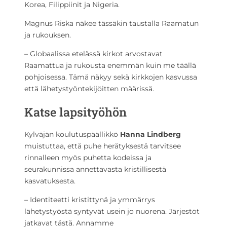
Korea, Filippiinit ja Nigeria.
Magnus Riska näkee tässäkin taustalla Raamatun
ja rukouksen.
– Globaalissa etelässä kirkot arvostavat
Raamattua ja rukousta enemmän kuin me täällä
pohjoisessa. Tämä näkyy sekä kirkkojen kasvussa
että lähetystyöntekijöitten määrissä.
Katse lapsityöhön
Kylväjän koulutuspäällikkö
Hanna Lindberg
muistuttaa, että puhe herätyksestä tarvitsee
rinnalleen myös puhetta kodeissa ja
seurakunnissa annettavasta kristillisestä
kasvatuksesta.
– Identiteetti kristittynä ja ymmärrys
lähetystyöstä syntyvät usein jo nuorena. Järjestöt
jatkavat tästä. Annamme