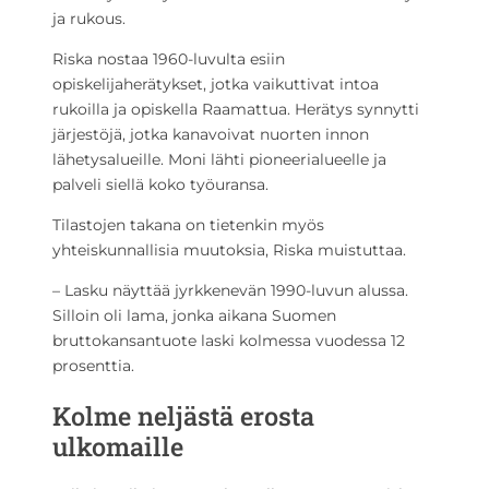
ja rukous.
Riska nostaa 1960-luvulta esiin
opiskelijaherätykset, jotka vaikuttivat intoa
rukoilla ja opiskella Raamattua. Herätys synnytti
järjestöjä, jotka kanavoivat nuorten innon
lähetysalueille. Moni lähti pioneerialueelle ja
palveli siellä koko työuransa.
Tilastojen takana on tietenkin myös
yhteiskunnallisia muutoksia, Riska muistuttaa.
– Lasku näyttää jyrkkenevän 1990-luvun alussa.
Silloin oli lama, jonka aikana Suomen
bruttokansantuote laski kolmessa vuodessa 12
prosenttia.
Kolme neljästä erosta
ulkomaille