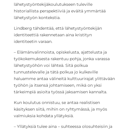
lähetystyöntekijäkoulutukseen tuleville
historiallista perspektiiviä ja eväitä ymmärtää
lähetystyön kontekstia.
Lindberg tähdentää, että lähetystyöntekijän
identiteettiä rakennetaan aina kristityn
identiteetin varaan.
– Elämänvalinnoista, opiskelusta, ajattelusta ja
työkokemuksesta rakentuu pohja, jonka varassa
lähetystyöhön voi lähteä. Sitä polkua
tunnustelevalle ja tätä polkua jo kulkeville
haluamme antaa välineitä kulttuurirajat ylittävään
työhön ja itsensä johtamiseen, mikä on yksi
tärkeimpiä asioita työssä jaksamisen kannalta.
Kun koulutus onnistuu, se antaa realistisen
käsityksen siitä, mihin on ryhtymässä, ja myös
valmiuksia kohdata yllätyksiä.
– Yllätyksiä tulee aina – suhteessa olosuhteisiin ja