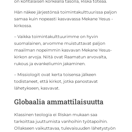
on kohtalaisen korkealla tasolla, Riska toteaa.
Hän näkee järjestönsä toimintakulttuurissa paljon
samaa kuin nopeasti kasvavassa Mekane Yesus -
kirkossa.
– Vaikka toimintakulttuurimme on hyvin
suomalainen, arvomme muistuttavat paljon
maailman nopeimmin kasvavan Mekane Yesus-
kirkon arvoja. Niitä ovat Raamatun arvovalta,
rukous ja evankeliumin jakaminen.
– Missiologit ovat kerta toisensa jälkeen
todistaneet, että kirkot, jotka panostavat
lähetykseen, kasvavat.
Globaalia ammattilaisuutta
Klassinen teologia ei Riskan mukaan saa
tarkoittaa juuttumista vanhoihin työtapoihin.
Ollakseen vaikuttavaa, tulevaisuuden lähetystyön