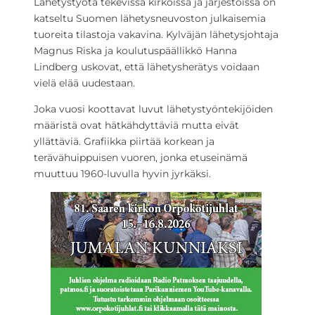
Lähetystyötä tekevissä kirkoissa ja järjestöissä on
katseltu Suomen lähetysneuvoston julkaisemia
tuoreita tilastoja vakavina. Kylväjän lähetysjohtaja
Magnus Riska ja koulutuspäällikkö Hanna
Lindberg uskovat, että lähetysherätys voidaan
vielä elää uudestaan.
Joka vuosi koottavat luvut lähetystyöntekijöiden
määristä ovat hätkähdyttäviä mutta eivät
yllättäviä. Grafiikka piirtää korkean ja
terävähuippuisen vuoren, jonka etuseinämä
muuttuu 1960-luvulla hyvin jyrkäksi.