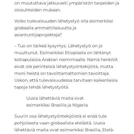
on muututtava jatkuvasti ympäristön tarpeiden ja
olosuhteiden mukaan.
Voiko tulevaisuuden lähetystyö olla esimerkiksi
globaalia ammattilaisuutta ja
asiantuntijaprojekteja?
– Tuo on tärkeä kysymys. Lähetystyö on jo
muuttunut. Esimerkiksi Etiopiasta on lähtenyt
kotiapulaisia Arabian niemimaalle. Nämä henkilöt
eivät ole perinteisiä lähetystyöntekijöitä, mutta
moni heistä on tavoittamattomien tavoittaja.
Uskon, että tulevaisuudessa tarvitaan kaikenlaisia
tapoja tehdä lähetystyötä.
Uusia lähettäviä maita ovat
esimerkiksi Brasilia ja Nigeria.
Suurin osa lähetystyöntekijöistä ei enää tule
pohjoisesta vaan globaalista etelästä. Uusia
lähettäviä maita ovat esimerkiksi Brasilia, Etelä-