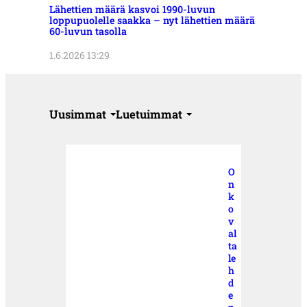
Lähettien määrä kasvoi 1990-luvun
loppupuolelle saakka – nyt lähettien määrä
60-luvun tasolla
1.6.2026 13:29
Uusimmat
Luetuimmat
O
n
k
o
v
al
ta
le
h
d
e