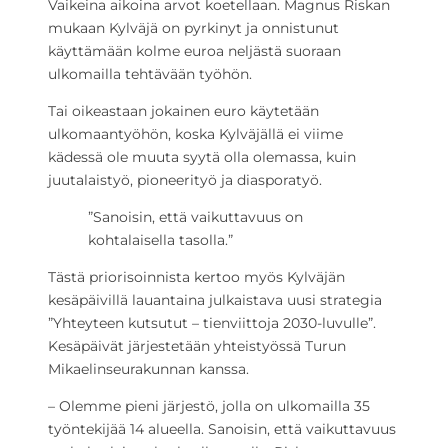
Vaikeina aikoina arvot koetellaan. Magnus Riskan
mukaan Kylväjä on pyrkinyt ja onnistunut
käyttämään kolme euroa neljästä suoraan
ulkomailla tehtävään työhön.
Tai oikeastaan jokainen euro käytetään
ulkomaantyöhön, koska Kylväjällä ei viime
kädessä ole muuta syytä olla olemassa, kuin
juutalaistyö, pioneerityö ja diasporatyö.
”Sanoisin, että vaikuttavuus on
kohtalaisella tasolla.”
Tästä priorisoinnista kertoo myös Kylväjän
kesäpäivillä lauantaina julkaistava uusi strategia
”Yhteyteen kutsutut – tienviittoja 2030-luvulle”.
Kesäpäivät järjestetään yhteistyössä Turun
Mikaelinseurakunnan kanssa.
– Olemme pieni järjestö, jolla on ulkomailla 35
työntekijää 14 alueella. Sanoisin, että vaikuttavuus