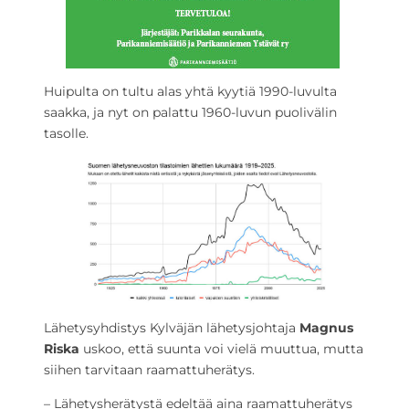
Huipulta on tultu alas yhtä kyytiä 1990-luvulta
saakka, ja nyt on palattu 1960-luvun puolivälin
tasolle.
Lähetysyhdistys Kylväjän lähetysjohtaja
Magnus
Riska
uskoo, että suunta voi vielä muuttua, mutta
siihen tarvitaan raamattuherätys.
– Lähetysherätystä edeltää aina raamattuherätys