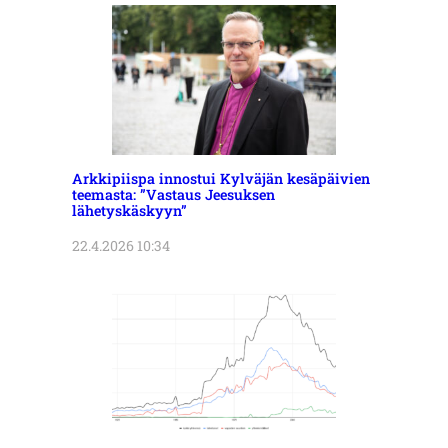
Arkkipiispa innostui Kylväjän kesäpäivien
teemasta: ”Vastaus Jeesuksen
lähetyskäskyyn”
22.4.2026 10:34