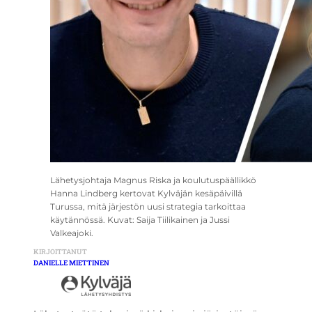
Lähetysjohtaja Magnus Riska ja koulutuspäällikkö
Hanna Lindberg kertovat Kylväjän kesäpäivillä
Turussa, mitä järjestön uusi strategia tarkoittaa
käytännössä. Kuvat: Saija Tiilikainen ja Jussi
Valkeajoki.
KIRJOITTANUT
DANIELLE MIETTINEN