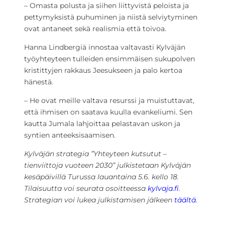
– Omasta polusta ja siihen liittyvistä peloista ja
pettymyksistä puhuminen ja niistä selviytyminen
ovat antaneet sekä realismia että toivoa.
Hanna Lindbergiä innostaa valtavasti Kylväjän
työyhteyteen tulleiden ensimmäisen sukupolven
kristittyjen rakkaus Jeesukseen ja palo kertoa
hänestä.
– He ovat meille valtava resurssi ja muistuttavat,
että ihmisen on saatava kuulla evankeliumi. Sen
kautta Jumala lahjoittaa pelastavan uskon ja
syntien anteeksisaamisen.
Kylväjän strategia ”Yhteyteen kutsutut –
tienviittoja vuoteen 2030” julkistetaan Kylväjän
kesäpäivillä Turussa lauantaina 5.6. kello 18.
Tilaisuutta voi seurata osoitteessa
kylvaja.fi
.
Strategian voi lukea julkistamisen jälkeen
täältä
.