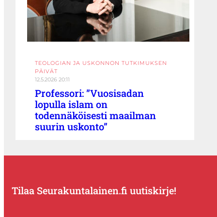
TEOLOGIAN JA USKONNON TUTKIMUKSEN
PÄIVÄT
12.5.2026 20:11
Professori: ”Vuosisadan
lopulla islam on
todennäköisesti maailman
suurin uskonto”
Tilaa Seurakuntalainen.fi uutiskirje!