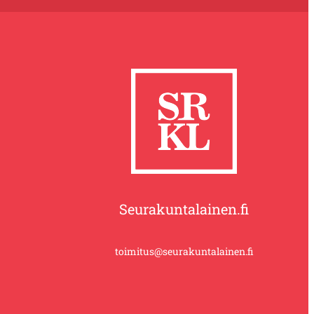
Seurakuntalainen.fi
toimitus@seurakuntalainen.fi