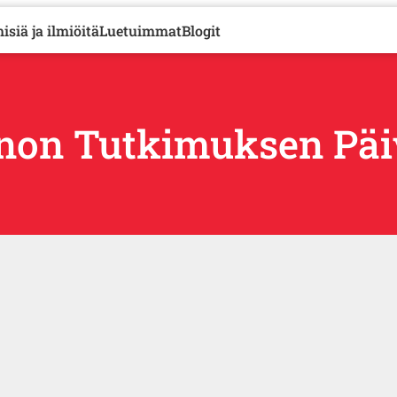
isiä ja ilmiöitä
Luetuimmat
Blogit
non Tutkimuksen Päi