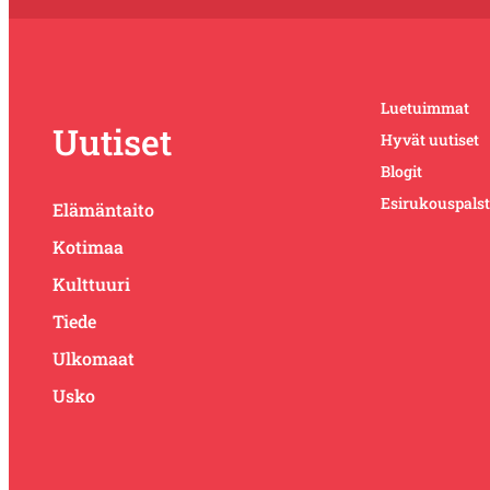
Luetuimmat
Uutiset
Hyvät uutiset
Blogit
Esirukouspals
Elämäntaito
Kotimaa
Kulttuuri
Tiede
Ulkomaat
Usko