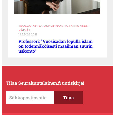
TEOLOGIAN JA USKONNON TUTKIMUKSEN
PÄIVÄT
12.5.2026 20:11
Professori: ”Vuosisadan lopulla islam
on todennäköisesti maailman suurin
uskonto”
Tilaa Seurakuntalainen.fi uutiskirje!