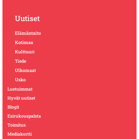
Uutiset
Elämäntaito
Kotimaa
Kulttuuri
Tiede
Ulkomaat
Usko
Luetuimmat
Hyvät uutiset
Blogit
Esirukouspalsta
Toimitus
Mediakortti