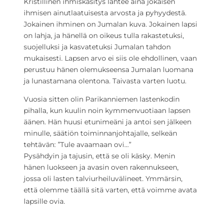
Kristillinen ihmiskäsitys lähtee aina jokaisen
ihmisen ainutlaatuisesta arvosta ja pyhyydestä.
Jokainen ihminen on Jumalan kuva. Jokainen lapsi
on lahja, ja hänellä on oikeus tulla rakastetuksi,
suojelluksi ja kasvatetuksi Jumalan tahdon
mukaisesti. Lapsen arvo ei siis ole ehdollinen, vaan
perustuu hänen olemukseensa Jumalan luomana
ja lunastamana olentona. Taivasta varten luotu.
Vuosia sitten olin Parikanniemen lastenkodin
pihalla, kun kuulin noin kymmenvuotiaan lapsen
äänen. Hän huusi etunimeäni ja antoi sen jälkeen
minulle, säätiön toiminnanjohtajalle, selkeän
tehtävän: ”Tule avaamaan ovi…”
Pysähdyin ja tajusin, että se oli käsky. Menin
hänen luokseen ja avasin oven rakennukseen,
jossa oli lasten talviurheiluvälineet. Ymmärsin,
että olemme täällä sitä varten, että voimme avata
lapsille ovia.