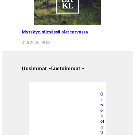
Myrskyn silmässä olet turvassa
21.5.2026 08:53
Uusimmat
Luetuimmat
O
r
p
o
k
ot
ij
u