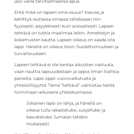
jäisi vaille tarvitsemaansa apua.
Entä mikä on lapsen oma osuus? Kasvaa ja
kehittyä rauhassa omassa tahdissaan niin
fyysisesti, psyykkisesti kuin sosiaalisesti. Lapsen
tehtävä on tutkia maailmaa leikin, ihmettelyn ja
kokemusten kautta. Lapsen oikeus on saada olla
lapsi. Hänellä on oikeus iloon, huolettomuuteen ja
turvallisuuteen.
Lapsen tehtävä ei ole kantaa aikuisten vastuuta,
vaan nauttia lapsuudestaan ja oppia ilman liiallisia
paineita. Lapsi oppii vuorovaikutusta ja
yhteisöllisyyttä: Tämä ”tehtävä” valmistaa häntä
toimimaan aikuisena yhteiskunnassa.
Jokainen lapsi on lahja, ja hänellä on
oikeus tulla rakastetuksi, suojelluksi ja
kasvatetuksi Jumalan tahdon
mukaisesti.