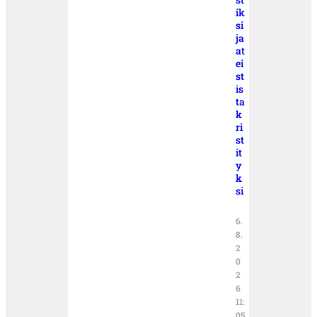
ik
si
ja
at
ei
st
is
ta
k
ri
st
it
y
k
si
6.
8.
2
0
2
6
11:
05