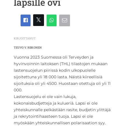
lapsille ovi
KIRJOITTANUT
TEUVO V. RIIKONEN
Vuonna 2023 Suomessa oli Terveyden ja
hyvinvoinnin laitoksen (THL) tilastojen mukaan
lastensuojelun piirissä kodin ulkopuolelle
sijoitettuna yli 18 000 lasta. Näistä kiireellisiä
sijoituksia oli yli 4500. Huostaan otettuja oli yli 11
000.
Lastensuojelu ei ole vain lukuja,
kokonaisbudjetteja ja kulueriä. Lapsi ei ole
yhteiskunnalle pelkästään rasite, budjetin ylittäjä
ja rekrytointihaasteen tuoja. Lapsi ei ole
myöskään yhteiskunnallisen polarisaation syy.