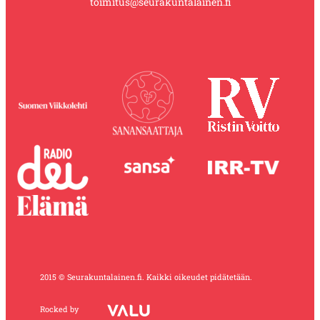
toimitus@seurakuntalainen.fi
2015 © Seurakuntalainen.fi. Kaikki oikeudet pidätetään.
Rocked by