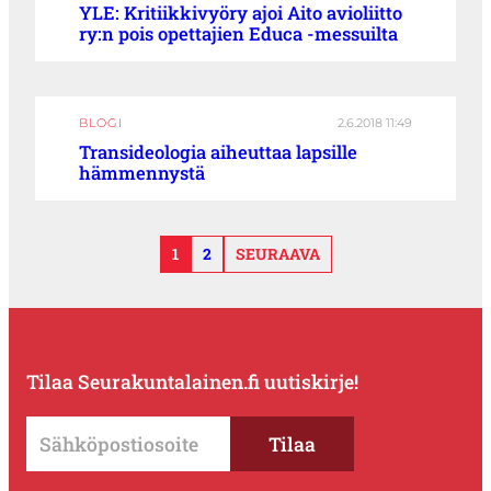
YLE: Kritiikkivyöry ajoi Aito avioliitto
ry:n pois opettajien Educa -messuilta
BLOGI
2.6.2018 11:49
Transideologia aiheuttaa lapsille
hämmennystä
1
2
SEURAAVA
Tilaa Seurakuntalainen.fi uutiskirje!