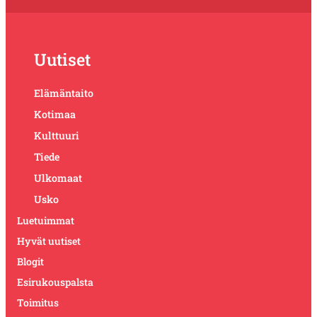
Uutiset
Elämäntaito
Kotimaa
Kulttuuri
Tiede
Ulkomaat
Usko
Luetuimmat
Hyvät uutiset
Blogit
Esirukouspalsta
Toimitus