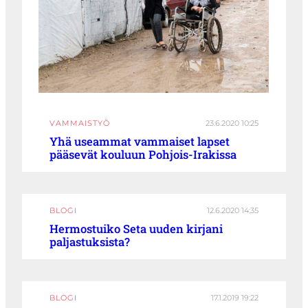
VAMMAISTYÖ
23.6.2020 10:25
Yhä useammat vammaiset lapset
pääsevät kouluun Pohjois-Irakissa
BLOGI
12.6.2020 14:35
Hermostuiko Seta uuden kirjani
paljastuksista?
BLOGI
17.1.2019 19:22