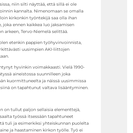
a, niin silti näyttää, että sillä ei ole
voinnin kannalta. Nimenomaan se omalla
loin kirkonkin työntekijä saa olla ihan
e, joka ennen kaikkea luo jaksamisen
ön arkeen, Tervo-Niemelä selittää.
olen etenkin pappien työhyvinvoinnista,
ittävästi uusimpien AKI-liittojen
aan.
tynyt hyvinkin voimakkaasti. Vielä 1990-
tyssä aineistossa suunnilleen joka
än kuormittuneelta ja näissä uusimmissa
 siinä on tapahtunut valtava lisääntyminen.
 on tullut paljon sellaisia elementtejä,
isaalta työssä itsessään tapahtuneet
ä tuli ja esimerkiksi yhteiskunnan puolelta
paine ja haastaminen kirkon työlle. Työ ei