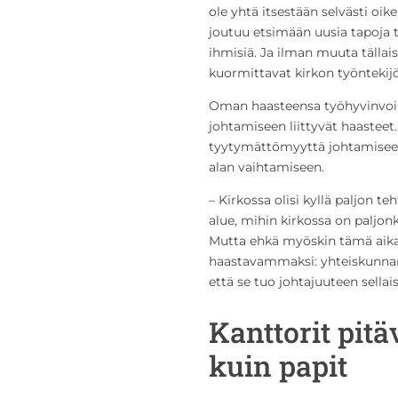
ole yhtä itsestään selvästi oi
joutuu etsimään uusia tapoja t
ihmisiä. Ja ilman muuta tällai
kuormittavat kirkon työntekijö
Oman haasteensa työhyvinvoinn
johtamiseen liittyvät haastee
tyytymättömyyttä johtamisee
alan vaihtamiseen.
– Kirkossa olisi kyllä paljon t
alue, mihin kirkossa on paljonk
Mutta ehkä myöskin tämä aika o
haastavammaksi: yhteiskunnan 
että se tuo johtajuuteen sellais
Kanttorit pit
kuin papit