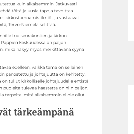
keutettua kuin aikaisemmin. Jatkuvasti
ehdä töitä ja uusia tapoja tavoittaa
set kirkostaeroamis-ilmiöt ja vastaavat
itä, Tervo-Niemelä selittää.
ille tuo seurakuntien ja kirkon
t. Pappien keskuudessa on paljon
n, mikä näkyy myös merkittävänä syynä
ehtävää edelleen, vaikka tämä on sellainen
in panostettu ja johtajuutta on kehitetty.
n tullut kirkolliselle johtajuudelle entistä
puolelta tulevaa haastetta on niin paljon,
ia tarpeita, mitä aikaisemmin ei ole ollut.
ävät tärkeämpänä