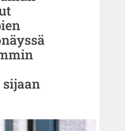
ut
ien
önäyssä
ammin
 sijaan