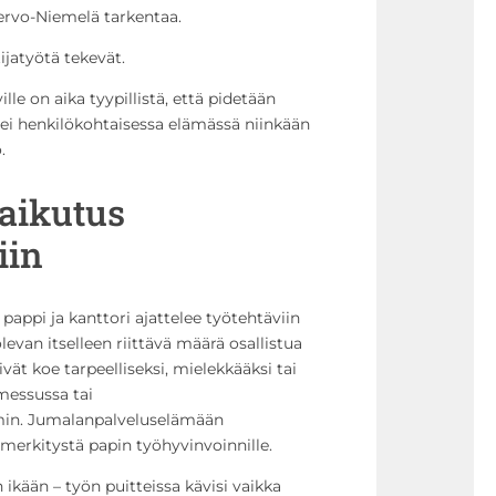
Tervo-Niemelä tarkentaa.
jatyötä tekevät.
lle on aika tyypillistä, että pidetään
 ei henkilökohtaisessa elämässä niinkään
.
vaikutus
iin
ppi ja kanttori ajattelee työtehtäviin
levan itselleen riittävä määrä osallistua
ät koe tarpeelliseksi, mielekkääksi tai
messussa tai
in. Jumalanpalveluselämään
n merkitystä papin työhyvinvoinnille.
n ikään – työn puitteissa kävisi vaikka