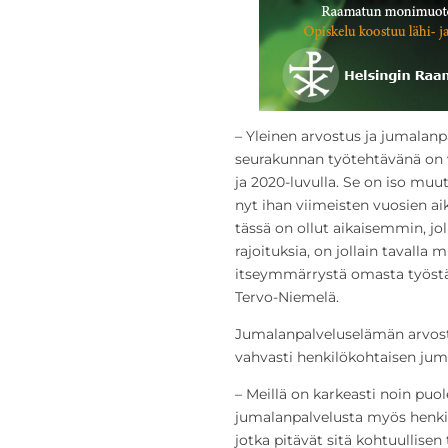
– Yleinen arvostus ja jumalan
seurakunnan työtehtävänä on 
ja 2020-luvulla. Se on iso muu
nyt ihan viimeisten vuosien ai
tässä on ollut aikaisemmin, jo
rajoituksia, on jollain tavall
itseymmärrystä omasta työstä
Tervo-Niemelä.
Jumalanpalveluselämän arvos
vahvasti henkilökohtaisen ju
– Meillä on karkeasti noin puol
jumalanpalvelusta myös henkilö
jotka pitävät sitä kohtuullisen