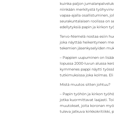
kuinka paljon jumalanpalveluksiss
niinkään merkitystä työhyvin
vapaa-ajalla osallistuminen, jol
seurakuntalaisen roolissa on s
edellytyksiä papin ja kirkon ty
Tervo-Niemelä nostaa esiin hu
joka näyttää heikentyneen merk
tekemien jäsenkyselyiden muk
– Pappien uupuminen on lisään
lopussa 2000-luvun alussa kerä
kymmenes pappi näytti työssä
tutkimuksissa joka kolmas. Eli
Mistä muutos sitten johtuu?
– Papin työhön ja kirkon työhön
jotka kuormittavat laajasti. To
muutokset, joita koronan myöt
tuleva jatkuva kirkkokritiikki, 