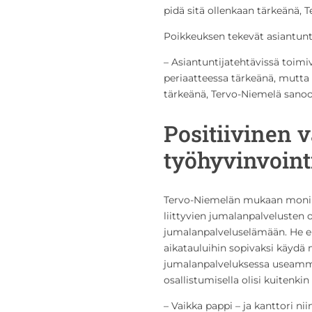
pidä sitä ollenkaan tärkeänä, 
Poikkeuksen tekevät asiantunti
– Asiantuntijatehtävissä toimivi
periaatteessa tärkeänä, mutta
tärkeänä, Tervo-Niemelä sanoo
Positiivinen 
työhyvinvoint
Tervo-Niemelän mukaan moni pa
liittyvien jumalanpalvelusten o
jumalanpalveluselämään. He eiv
aikatauluihin sopivaksi käydä 
jumalanpalveluksessa useamm
osallistumisella olisi kuitenki
– Vaikka pappi – ja kanttori nii