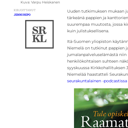
Kuva: Varpu Heiskanen
KIRJOITTANUT
Uuden tutkimuksen mukaan jum
JENNI REPO
tärkeänä pappien ja kanttorie
suurempaa muutosta, jossa ki
kuin julistuksellisena.
Itä-Suomen yliopiston käytännö
Niemelä on tutkinut pappien j
jumalanpalveluselämästä niin
henkilökohtaisen suhteen näkö
syyskuussa Kirkkohallituksen 
Niemelää haastatteli Seurakun
seurakuntalainen -podcastissa