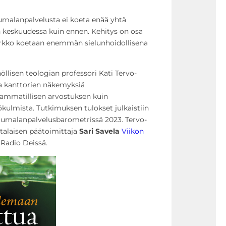
alanpalvelusta ei koeta enää yhtä
n keskuudessa kuin ennen. Kehitys on osa
rkko koetaan enemmän sielunhoidollisena
llisen teologian professori Kati Tervo-
a kanttorien näkemyksiä
 ammatillisen arvostuksen kuin
kulmista. Tutkimuksen tulokset julkaistiin
Jumalanpalvelusbarometrissä 2023. Tervo-
talaisen päätoimittaja
Sari Savela
Viikon
Radio Deissä.