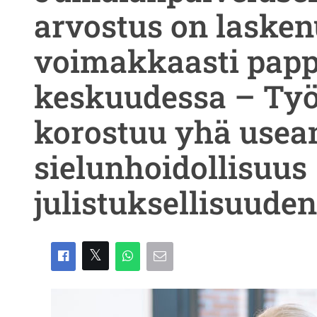
arvostus on lasken
voimakkaasti papp
keskuudessa – Ty
korostuu yhä use
sielunhoidollisuus
julistuksellisuuden