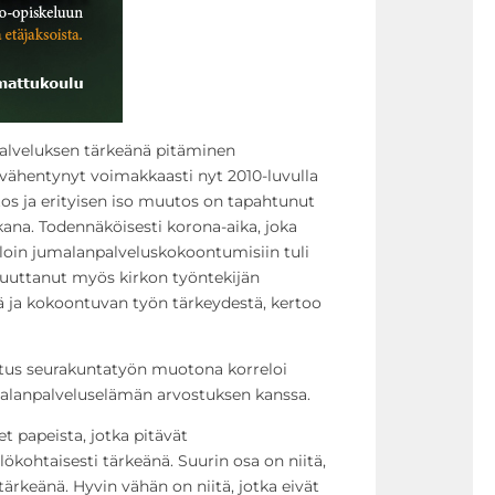
palveluksen tärkeänä pitäminen
vähentynyt voimakkaasti nyt 2010-luvulla
tos ja erityisen iso muutos on tapahtunut
kana. Todennäköisesti korona-aika, joka
lloin jumalanpalveluskokoontumisiin tuli
a muuttanut myös kirkon työntekijän
 ja kokoontuvan työn tärkeydestä, kertoo
tus seurakuntatyön muotona korreloi
malanpalveluselämän arvostuksen kanssa.
et papeista, jotka pitävät
kohtaisesti tärkeänä. Suurin osa on niitä,
 tärkeänä. Hyvin vähän on niitä, jotka eivät