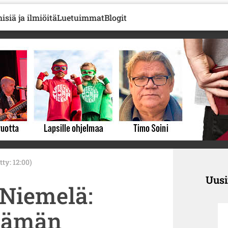
isiä ja ilmiöitä
Luetuimmat
Blogit
tty: 12:00)
Uus
-Niemelä:
lämän