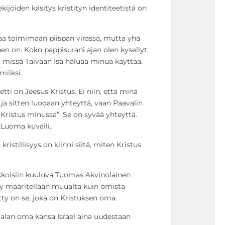
jöiden käsitys kristityn identiteetistä on
kaa toimimaan piispan virassa, mutta yhä
nen on. Koko pappisurani ajan olen kysellyt,
 missä Taivaan Isä haluaa minua käyttää.
miiksi.
etti on Jeesus Kristus. Ei niin, että minä
 ja sitten luodaan yhteyttä, vaan Paavalin
Kristus minussa”. Se on syvää yhteyttä.
Luoma kuvaili.
ristillisyys on kiinni siitä, miten Kristus
rkkoisiin kuuluva Tuomas Akvinolainen
itty määritellään muualta kuin omista
tty on se, joka on Kristuksen oma.
alan oma kansa Israel aina uudestaan