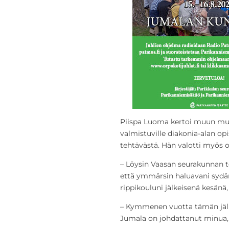
Piispa Luoma kertoi muun mua
valmistuville diakonia-alan opis
tehtävästä. Hän valotti myös
– Löysin Vaasan seurakunnan t
että ymmärsin haluavani syd
rippikouluni jälkeisenä kesänä
– Kymmenen vuotta tämän jälke
Jumala on johdattanut minua,