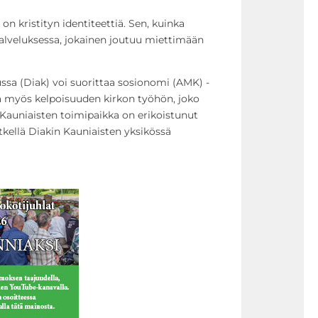
n kristityn identiteettiä. Sen, kuinka
alveluksessa, jokainen joutuu miettimään
sa (Diak) voi suorittaa sosionomi (AMK) -
ää myös kelpoisuuden kirkon työhön, joko
 Kauniaisten toimipaikka on erikoistunut
tkellä Diakin Kauniaisten yksikössä