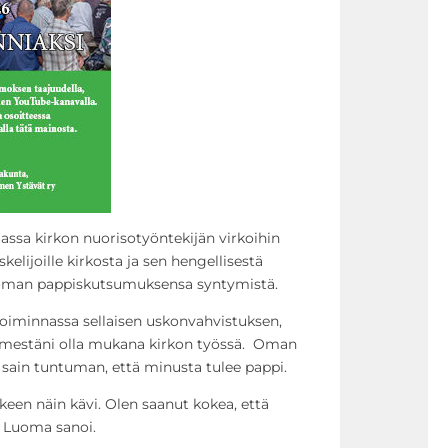
ssa kirkon nuorisotyöntekijän virkoihin
kelijoille kirkosta ja sen hengellisestä
 oman pappiskutsumuksensa syntymistä.
oiminnassa sellaisen uskonvahvistuksen,
ämestäni olla mukana kirkon työssä. Oman
, sain tuntuman, että minusta tulee pappi.
en näin kävi. Olen saanut kokea, että
 Luoma sanoi.