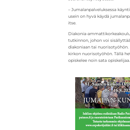
– Jumalanpalveluksessa käynti o
usein on hyvä käydä jumalanp
itse.
Diakonia-ammattikorkeakoulus
tutkinnon, johon voi sisällytt
diakoniaan tai nuorisotyöhön.
kirkon nuorisotyöhön. Tällä he
opiskelee noin sata opiskelijaa.