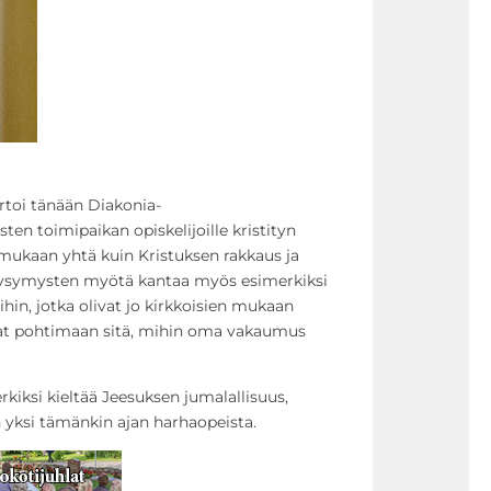
rtoi tänään Diakonia-
en toimipaikan opiskelijoille kristityn
n mukaan yhtä kuin Kristuksen rakkaus ja
ökysymysten myötä kantaa myös esimerkiksi
hin, jotka olivat jo kirkkoisien mukaan
avat pohtimaan sitä, mihin oma vakaumus
kiksi kieltää Jeesuksen jumalallisuus,
on yksi tämänkin ajan harhaopeista.