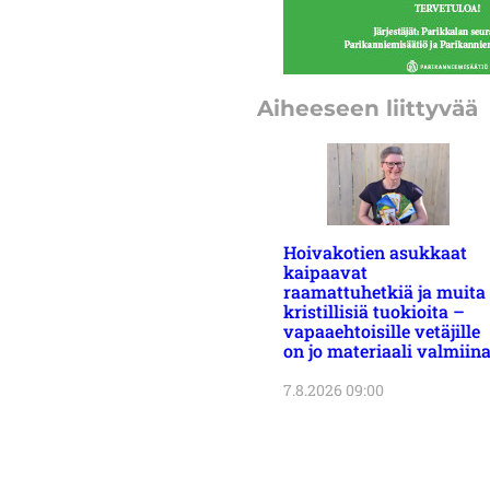
Aiheeseen liittyvää
Hoivakotien asukkaat
kaipaavat
raamattuhetkiä ja muita
kristillisiä tuokioita –
vapaaehtoisille vetäjille
on jo materiaali valmiin
7.8.2026 09:00