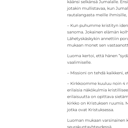
käänsi selkänsä Jumalalle. En
jotakin mullistavaa, kun Jumal
rautalangasta meille ihmisille
– Kun puhumme kristityn ident
sanoma. Jokainen elämän kolh
Lähetyskäskykin annettiin poru
mukaan monet sen vastaanottaj
Luoma kertoi, että hänen ”syd
vaalimiselle.
– Missioni on tehdä kaikkeni, e
– Kirkkoomme kuuluu noin 4 m
erilaisia näkökulmia kristillis
erilaisuutta on opittava sietäm
kirkko on Kristuksen ruumis. 
jotka ovat Kristuksessa.
Luoman mukaan varsinainen kr
seurakuntayhteydessä.