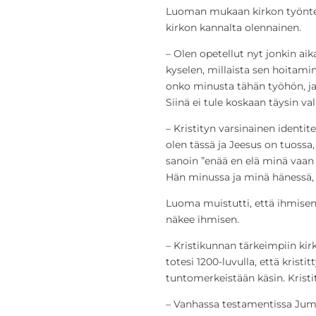
Luoman mukaan kirkon työnteki
kirkon kannalta olennainen.
– Olen opetellut nyt jonkin ai
kyselen, millaista sen hoitami
onko minusta tähän työhön, ja
Siinä ei tule koskaan täysin val
– Kristityn varsinainen identite
olen tässä ja Jeesus on tuossa,
sanoin ”enää en elä minä vaan 
Hän minussa ja minä hänessä, 
Luoma muistutti, että ihmisen k
näkee ihmisen.
– Kristikunnan tärkeimpiin ki
totesi 1200-luvulla, että krist
tuntomerkeistään käsin. Kristi
– Vanhassa testamentissa Jum