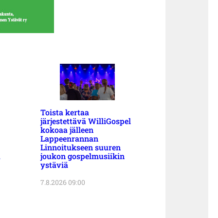
Toista kertaa
järjestettävä WilliGospel
kokoaa jälleen
Lappeenrannan
Linnoitukseen suuren
a
joukon gospelmusiikin
ystäviä
7.8.2026 09:00