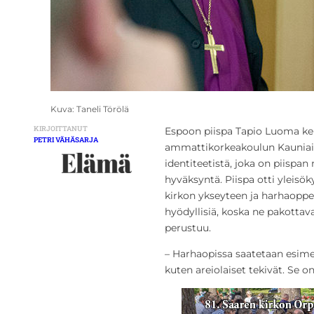
Kuva: Taneli Törölä
KIRJOITTANUT
Espoon piispa Tapio Luoma ke
PETRI VÄHÄSARJA
ammattikorkeakoulun Kauniaist
identiteetistä, joka on piispa
hyväksyntä. Piispa otti yleis
kirkon ykseyteen ja harhaoppei
hyödyllisiä, koska ne pakott
perustuu.
– Harhaopissa saatetaan esimer
kuten areiolaiset tekivät. Se 