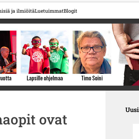
isiä ja ilmiöitä
Luetuimmat
Blogit
Uus
aopit ovat