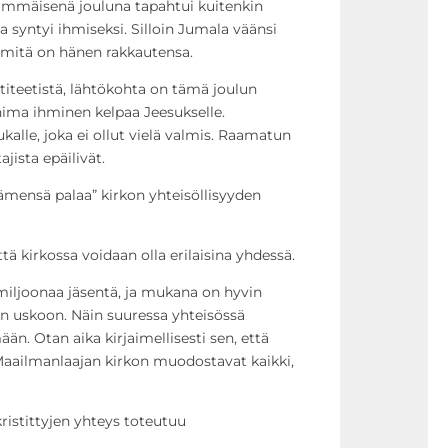
simmäisenä jouluna tapahtui kuitenkin
a syntyi ihmiseksi. Silloin Jumala väänsi
, mitä on hänen rakkautensa.
iteetistä, lähtökohta on tämä joulun
ima ihminen kelpaa Jeesukselle.
kalle, joka ei ollut vielä valmis. Raamatun
ista epäilivät.
ämensä palaa” kirkon yhteisöllisyyden
ttä kirkossa voidaan olla erilaisina yhdessä.
iljoonaa jäsentä, ja mukana on hyvin
een uskoon. Näin suuressa yhteisössä
ään. Otan aika kirjaimellisesti sen, että
Maailmanlaajan kirkon muodostavat kaikki,
istittyjen yhteys toteutuu