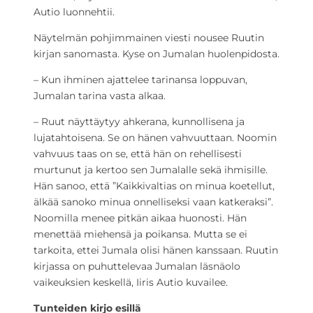
Autio luonnehtii.
Näytelmän pohjimmainen viesti nousee Ruutin
kirjan sanomasta. Kyse on Jumalan huolenpidosta.
– Kun ihminen ajattelee tarinansa loppuvan,
Jumalan tarina vasta alkaa.
– Ruut näyttäytyy ahkerana, kunnollisena ja
lujatahtoisena. Se on hänen vahvuuttaan. Noomin
vahvuus taas on se, että hän on rehellisesti
murtunut ja kertoo sen Jumalalle sekä ihmisille.
Hän sanoo, että ”Kaikkivaltias on minua koetellut,
älkää sanoko minua onnelliseksi vaan katkeraksi”.
Noomilla menee pitkän aikaa huonosti. Hän
menettää miehensä ja poikansa. Mutta se ei
tarkoita, ettei Jumala olisi hänen kanssaan. Ruutin
kirjassa on puhuttelevaa Jumalan läsnäolo
vaikeuksien keskellä, Iiris Autio kuvailee.
Tunteiden kirjo esillä