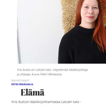
Iiris Autio on Leivän talo -näytelmän käsikirjoittaja
ja ohjaaja. Kuva: Petri Vähäsarja.
KIRJOITTANUT
PETRI VÄHÄSARJA
Iiris Aution käsikirjoittamassa Leivän talo -