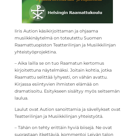
Iiris Aution käsikirjoittaman ja ohjaama
musiikkinäytelmä on toteutettu Suomen
Raamattuopiston Teatterilinjan ja Musiikkilinjan
yhteistyöprojektina.
– Aika lailla se on tuo Raamatun kertomus
kirjoitettuna näytelmäksi. Joitain kohtia, jotka
Raamattu selittää lyhyesti, on vähän avattu.
Kirjassa esiintyvien ihmisten elämää on
dramatisoitu. Esitykseen sisältyy myös seitsemän
laulua.
Laulut ovat Aution sanoittamia ja sävellykset ovat
Teatterilinjan ja Musiikkilinjan yhteistyötä.
– Tähän on tehty erittäin hyviä biisejä. Ne ovat
suorastaan itkettäviä, kommentoi Leivän talon