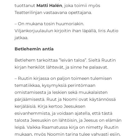
tuottanut
Matti Halén
, joka toimii myös
Teatterilinjan vastaavana opettajana.
– On mukana tosin huumoriakin.
Viljankorjuulaulun kirjoitin ihan läpällä, Iiris Autio
jatkaa.
Betlehemin antia
Betlehem tarkoittaa ”leivän taloa”. Sieltä Ruutin
kirjan henkilöt lähtevät, ja sinne he palaavat.
– Ruutin kirjassa on paljon toimeen tulemisen
tematiikkaa, kysymyksiä perintömaan
omistamisesta ja leskien sekä muukalaisten
pärjäämisestä. Ruut ja Noomi ovat käytännössä
kerjäläisiä. Kirja kertoo Jeesuksen
esivanhemmista, ja voidaan ajatella, että tästä
talosta Jeesuskin on lähtöisin, ja Jeesus on elämän
leipä. Vaikka Raamatussa kirja on nimetty Ruutin
mukaan, myös Noomin tarina tulee vahvasti esiin,