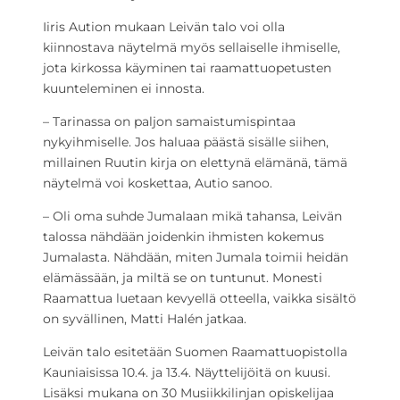
Iiris Aution mukaan Leivän talo voi olla
kiinnostava näytelmä myös sellaiselle ihmiselle,
jota kirkossa käyminen tai raamattuopetusten
kuunteleminen ei innosta.
– Tarinassa on paljon samaistumispintaa
nykyihmiselle. Jos haluaa päästä sisälle siihen,
millainen Ruutin kirja on elettynä elämänä, tämä
näytelmä voi koskettaa, Autio sanoo.
– Oli oma suhde Jumalaan mikä tahansa, Leivän
talossa nähdään joidenkin ihmisten kokemus
Jumalasta. Nähdään, miten Jumala toimii heidän
elämässään, ja miltä se on tuntunut. Monesti
Raamattua luetaan kevyellä otteella, vaikka sisältö
on syvällinen, Matti Halén jatkaa.
Leivän talo esitetään Suomen Raamattuopistolla
Kauniaisissa 10.4. ja 13.4. Näyttelijöitä on kuusi.
Lisäksi mukana on 30 Musiikkilinjan opiskelijaa