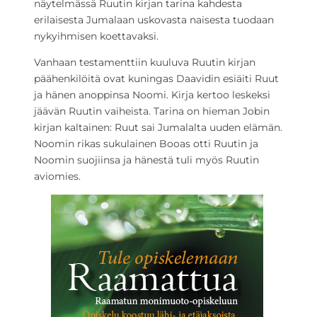
näytelmässä Ruutin kirjan tarina kahdesta
erilaisesta Jumalaan uskovasta naisesta tuodaan
nykyihmisen koettavaksi.
Vanhaan testamenttiin kuuluva Ruutin kirjan
päähenkilöitä ovat kuningas Daavidin esiäiti Ruut
ja hänen anoppinsa Noomi. Kirja kertoo leskeksi
jäävän Ruutin vaiheista. Tarina on hieman Jobin
kirjan kaltainen: Ruut sai Jumalalta uuden elämän.
Noomin rikas sukulainen Booas otti Ruutin ja
Noomin suojiinsa ja hänestä tuli myös Ruutin
aviomies.