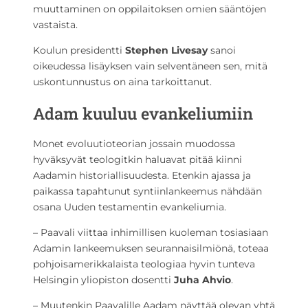
muuttaminen on oppilaitoksen omien sääntöjen
vastaista.
Koulun presidentti
Stephen Livesay
sanoi
oikeudessa lisäyksen vain selventäneen sen, mitä
uskontunnustus on aina tarkoittanut.
Adam kuuluu evankeliumiin
Monet evoluutioteorian jossain muodossa
hyväksyvät teologitkin haluavat pitää kiinni
Aadamin historiallisuudesta. Etenkin ajassa ja
paikassa tapahtunut syntiinlankeemus nähdään
osana Uuden testamentin evankeliumia.
– Paavali viittaa inhimillisen kuoleman tosiasiaan
Adamin lankeemuksen seurannaisilmiönä, toteaa
pohjoisamerikkalaista teologiaa hyvin tunteva
Helsingin yliopiston dosentti
Juha Ahvio
.
– Muutenkin Paavalille Aadam näyttää olevan yhtä