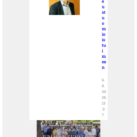
e
u
st
u
o
m
io
is
tu
i
m
ee
n
6.
8.
20
26
13
:2
7