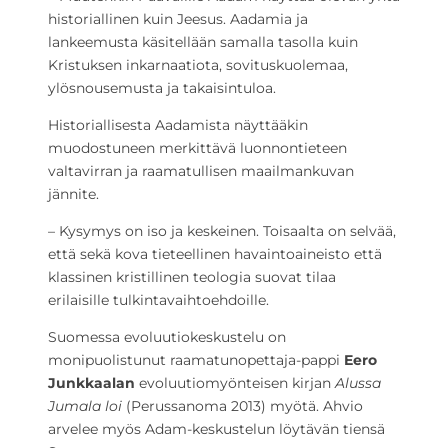
historiallinen kuin Jeesus. Aadamia ja
lankeemusta käsitellään samalla tasolla kuin
Kristuksen inkarnaatiota, sovituskuolemaa,
ylösnousemusta ja takaisintuloa.
Historiallisesta Aadamista näyttääkin
muodostuneen merkittävä luonnontieteen
valtavirran ja raamatullisen maailmankuvan
jännite.
– Kysymys on iso ja keskeinen. Toisaalta on selvää,
että sekä kova tieteellinen havaintoaineisto että
klassinen kristillinen teologia suovat tilaa
erilaisille tulkintavaihtoehdoille.
Suomessa evoluutiokeskustelu on
monipuolistunut raamatunopettaja-pappi
Eero
Junkkaalan
evoluutiomyönteisen kirjan
Alussa
Jumala loi
(Perussanoma 2013) myötä. Ahvio
arvelee myös Adam-keskustelun löytävän tiensä