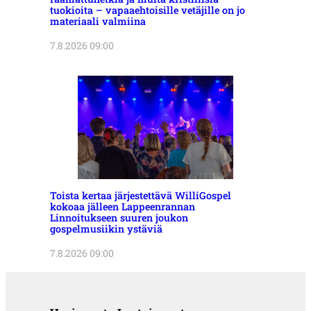
tuokioita – vapaaehtoisille vetäjille on jo
materiaali valmiina
7.8.2026 09:00
Toista kertaa järjestettävä WilliGospel
kokoaa jälleen Lappeenrannan
Linnoitukseen suuren joukon
gospelmusiikin ystäviä
7.8.2026 09:00