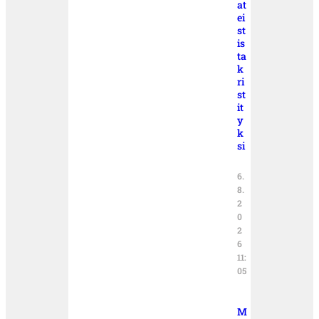
at
ei
st
is
ta
k
ri
st
it
y
k
si
6.
8.
2
0
2
6
11:
05
M