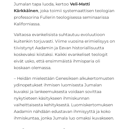
Jumalan tapa luoda, kertoo
Veli-Matti
Kärkkäinen
, joka toimii systemaattisen teologian
professorina Fullerin teologisessa seminaarissa
Kaliforniassa.
Valtaosa evankelisista suhtautuu evoluutioon
kuitenkin torjuvasti. Viime vuosina erimielisyys on
tiivistynyt Aadamin ja Eevan historiallisuutta
koskevaksi kiistaksi. Kaikki evankeliset teologit
eivät usko, että ensimmäistä ihmisparia oli
koskaan olemassa.
– Heidän mielestään Genesiksen alkukertomusten
ydinopetukset ihmisen luomisesta Jumalan
kuvaksi ja lankeemuksesta voidaan sovittaa
nykytieteen käsitykseen ihmiskunnan
vaiheittaisesta kehityksestä. Luomiskertomuksen
Aadamin nähdään edustavan ihmisyyttä ja koko
ihmiskuntaa, jonka Jumala luo omaksi kuvakseen.