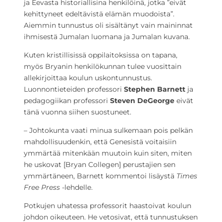
ja Eevasta historiallisina henkilöinä, jotka ”eivät
kehittyneet edeltävistä elämän muodoista”.
Aiemmin tunnustus oli sisältänyt vain maininnat
ihmisestä Jumalan luomana ja Jumalan kuvana.
Kuten kristillisissä oppilaitoksissa on tapana,
myös Bryanin henkilökunnan tulee vuosittain
allekirjoittaa koulun uskontunnustus.
Luonnontieteiden professori
Stephen Barnett
ja
pedagogiikan professori
Steven DeGeorge
eivät
tänä vuonna siihen suostuneet.
– Johtokunta vaati minua sulkemaan pois pelkän
mahdollisuudenkin, että Genesistä voitaisiin
ymmärtää mitenkään muutoin kuin siten, miten
he uskovat [Bryan Collegen] perustajien sen
ymmärtäneen, Barnett kommentoi lisäystä
Times
Free Press
-lehdelle.
Potkujen uhatessa professorit haastoivat koulun
johdon oikeuteen. He vetosivat, että tunnustuksen