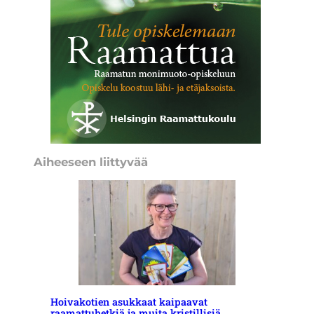
Aiheeseen liittyvää
Hoivakotien asukkaat kaipaavat
raamattuhetkiä ja muita kristillisiä