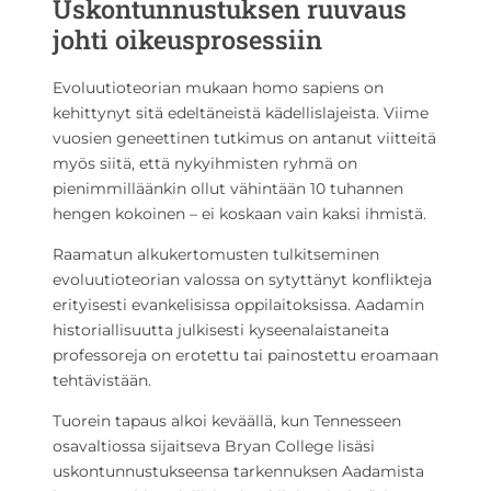
Uskontunnustuksen ruuvaus
johti oikeusprosessiin
Evoluutioteorian mukaan homo sapiens on
kehittynyt sitä edeltäneistä kädellislajeista. Viime
vuosien geneettinen tutkimus on antanut viitteitä
myös siitä, että nykyihmisten ryhmä on
pienimmilläänkin ollut vähintään 10 tuhannen
hengen kokoinen – ei koskaan vain kaksi ihmistä.
Raamatun alkukertomusten tulkitseminen
evoluutioteorian valossa on sytyttänyt konflikteja
erityisesti evankelisissa oppilaitoksissa. Aadamin
historiallisuutta julkisesti kyseenalaistaneita
professoreja on erotettu tai painostettu eroamaan
tehtävistään.
Tuorein tapaus alkoi keväällä, kun Tennesseen
osavaltiossa sijaitseva Bryan College lisäsi
uskontunnustukseensa tarkennuksen Aadamista