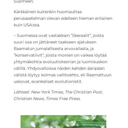
Suomeen.
Kärkkäinen kuitenkin huomauttaa
perusasetelman olevan edelleen hieman erilainen
kuin USA:ssa.
– Suomessa ovat vastakkain ”liberaalit”, joista
suuri osa on jättäneet taakseen ajatuksen
Raamatun jumalallisesta arvovallasta, ja
”konservatiivit”, joista monien on vaikea löytää
yhtymäkohtia evoluutioteorian ja luomisuskon
välillä. Yhdysvalloissa näiden kahden ääripään
välistä löytyy kolmas vaihtoehto, eli Raamattuun
uskovat, evankeliset evolutionistit.
Lähteet: New York Times, The Christian Post,
Christian News, Times Free Press.