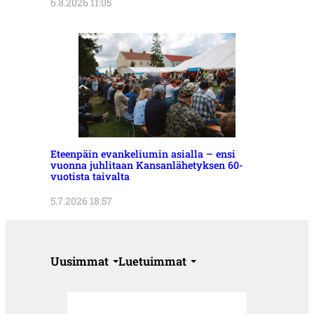
6.8.2026 11:05
Eteenpäin evankeliumin asialla – ensi
vuonna juhlitaan Kansanlähetyksen 60-
vuotista taivalta
5.7.2026 18:57
Uusimmat
Luetuimmat