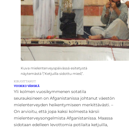
Kuva mielenterveyspäivässä esitetystä
näytemästä \”Ketjuilla sidottu mies\”.
KIRJOITTANUT
VUOKKO VÄNSKÄ
Yli kolmen vuosikymmenen sotatila
seurauksineen on Afganistanissa johtanut väestön
mielenterveyden heikentymiseen merkittävästi. –
On arvioitu, että jopa kaksi kolmesta kärsii
mielenterveysongelmista Afganistanissa. Maassa
sidotaan edelleen levottomia potilaita ketjuilla,