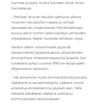
nurmea ja puita, mutta huoneet olivat ilman
huonekaluja.
– Potilaat istuivat kaljuiksi ajeltuina ulkona
muurien vierustoilla maassa ja vartijat
seisoskelivat ympäristössä. Päiväohjelmaan
kuuluu parin tunnin välein kävelyä vartijoiden
ohjauksessa, lääkäri kuvailee laitoksen oloja.
Heratin läänin viranomaiset pyysivät
kansainvälistä järjestöä apuun järjestämään
ammatillista mielenterveystyötä alueella. Sen
tuloksena syntyi vuonna 1995 terveysprojekti
Afganistanin länsiosiin.
– Me annamme myös ammatillista koulutusta
lääkäreille ja sairaanhoitajille. Lääkärit voivat
erikoistua klinikallamme psykiatriaan. Tällä
hetkellä kahdeksan lääkäriä osallistuu
kolmivuotiseen koulutukseen.