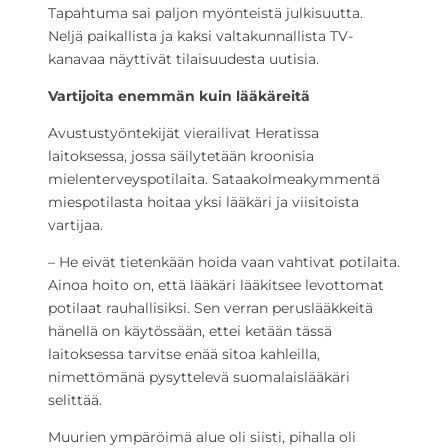
Tapahtuma sai paljon myönteistä julkisuutta.
Neljä paikallista ja kaksi valtakunnallista TV-
kanavaa näyttivät tilaisuudesta uutisia.
Vartijoita enemmän kuin lääkäreitä
Avustustyöntekijät vierailivat Heratissa
laitoksessa, jossa säilytetään kroonisia
mielenterveyspotilaita. Sataakolmeakymmentä
miespotilasta hoitaa yksi lääkäri ja viisitoista
vartijaa.
– He eivät tietenkään hoida vaan vahtivat potilaita.
Ainoa hoito on, että lääkäri lääkitsee levottomat
potilaat rauhallisiksi. Sen verran peruslääkkeitä
hänellä on käytössään, ettei ketään tässä
laitoksessa tarvitse enää sitoa kahleilla,
nimettömänä pysyttelevä suomalaislääkäri
selittää.
Muurien ympäröimä alue oli siisti, pihalla oli