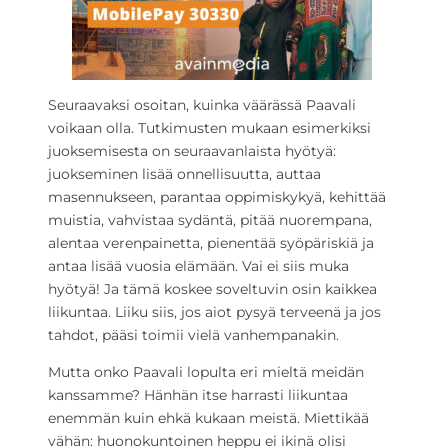
Seuraavaksi osoitan, kuinka väärässä Paavali
voikaan olla. Tutkimusten mukaan esimerkiksi
juoksemisesta on seuraavanlaista hyötyä:
juokseminen lisää onnellisuutta, auttaa
masennukseen, parantaa oppimiskykyä, kehittää
muistia, vahvistaa sydäntä, pitää nuorempana,
alentaa verenpainetta, pienentää syöpäriskiä ja
antaa lisää vuosia elämään. Vai ei siis muka
hyötyä! Ja tämä koskee soveltuvin osin kaikkea
liikuntaa. Liiku siis, jos aiot pysyä terveenä ja jos
tahdot, pääsi toimii vielä vanhempanakin.
Mutta onko Paavali lopulta eri mieltä meidän
kanssamme? Hänhän itse harrasti liikuntaa
enemmän kuin ehkä kukaan meistä. Miettikää
vähän: huonokuntoinen heppu ei ikinä olisi