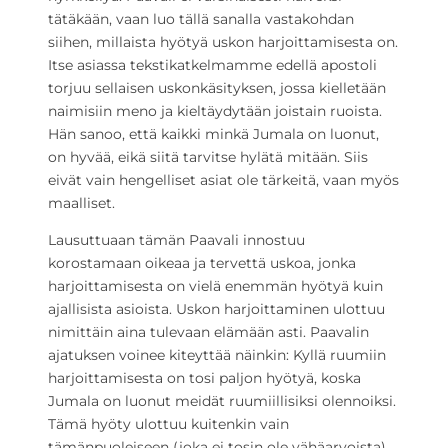
tätäkään, vaan luo tällä sanalla vastakohdan
siihen, millaista hyötyä uskon harjoittamisesta on.
Itse asiassa tekstikatkelmamme edellä apostoli
torjuu sellaisen uskonkäsityksen, jossa kielletään
naimisiin meno ja kieltäydytään joistain ruoista.
Hän sanoo, että kaikki minkä Jumala on luonut,
on hyvää, eikä siitä tarvitse hylätä mitään. Siis
eivät vain hengelliset asiat ole tärkeitä, vaan myös
maalliset.
Lausuttuaan tämän Paavali innostuu
korostamaan oikeaa ja tervettä uskoa, jonka
harjoittamisesta on vielä enemmän hyötyä kuin
ajallisista asioista. Uskon harjoittaminen ulottuu
nimittäin aina tulevaan elämään asti. Paavalin
ajatuksen voinee kiteyttää näinkin: Kyllä ruumiin
harjoittamisesta on tosi paljon hyötyä, koska
Jumala on luonut meidät ruumiillisiksi olennoiksi.
Tämä hyöty ulottuu kuitenkin vain
tämänpuoleiseen (joka ei tosin ole vähäarvoista),