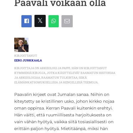
Paavali voikaan olla
KIRJOITTANUT
EERO JUNKKAALA
KIRJOITTAJA ON ARKEOLOGI JA PAPPI. HÄN ON KIRJOITTANUT
KYMMENIÄ KIRJOJA, JOTKA KÄSITTELEVÄT RAAMATUN HISTORIAA
JA ARKEOLOGIAA, RAAMATUN TULKINTAA, SEKÄ
ELÄMÄNKATSOMUKSELLISIA JA HENGELLISIÄ TEEMOJA.
Paavalin kirjeet ovat Jumalan sanaa. Niihin on
kiteytetty se kristillinen usko, johon kirkko nojaa
oman oppinsa. Kerran Paavali kuitenkin erehtyi.
Hän väitti, että ruumiillisesta harjoituksesta on
vain vähän hyötyä, vaikka siitä tosiasiallisesti on
erittäin paljon hyötyä. Mietitäänpä, miksi hän