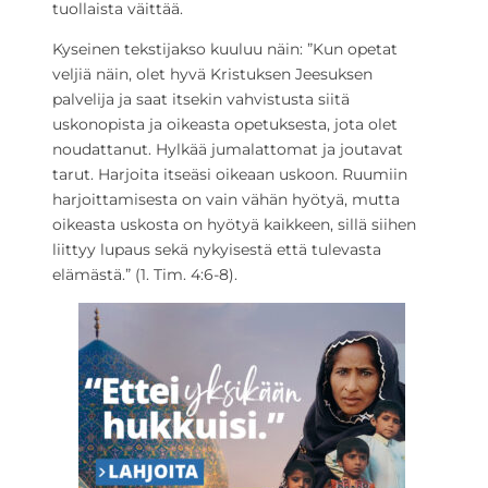
tuollaista väittää.
Kyseinen tekstijakso kuuluu näin: ”Kun opetat
veljiä näin, olet hyvä Kristuksen Jeesuksen
palvelija ja saat itsekin vahvistusta siitä
uskonopista ja oikeasta opetuksesta, jota olet
noudattanut. Hylkää jumalattomat ja joutavat
tarut. Harjoita itseäsi oikeaan uskoon. Ruumiin
harjoittamisesta on vain vähän hyötyä, mutta
oikeasta uskosta on hyötyä kaikkeen, sillä siihen
liittyy lupaus sekä nykyisestä että tulevasta
elämästä.” (1. Tim. 4:6-8).