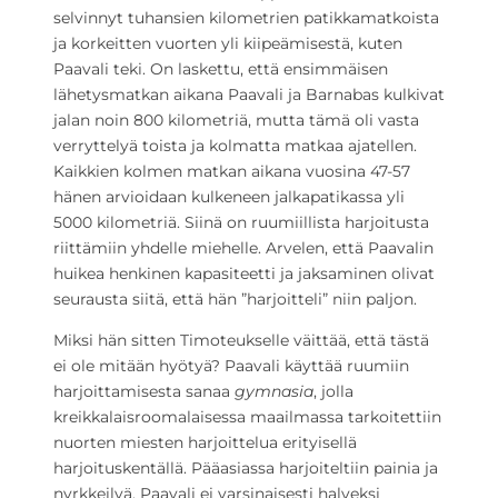
selvinnyt tuhansien kilometrien patikkamatkoista
ja korkeitten vuorten yli kiipeämisestä, kuten
Paavali teki. On laskettu, että ensimmäisen
lähetysmatkan aikana Paavali ja Barnabas kulkivat
jalan noin 800 kilometriä, mutta tämä oli vasta
verryttelyä toista ja kolmatta matkaa ajatellen.
Kaikkien kolmen matkan aikana vuosina 47-57
hänen arvioidaan kulkeneen jalkapatikassa yli
5000 kilometriä. Siinä on ruumiillista harjoitusta
riittämiin yhdelle miehelle. Arvelen, että Paavalin
huikea henkinen kapasiteetti ja jaksaminen olivat
seurausta siitä, että hän ”harjoitteli” niin paljon.
Miksi hän sitten Timoteukselle väittää, että tästä
ei ole mitään hyötyä? Paavali käyttää ruumiin
harjoittamisesta sanaa
gymnasia
, jolla
kreikkalaisroomalaisessa maailmassa tarkoitettiin
nuorten miesten harjoittelua erityisellä
harjoituskentällä. Pääasiassa harjoiteltiin painia ja
nyrkkeilyä. Paavali ei varsinaisesti halveksi