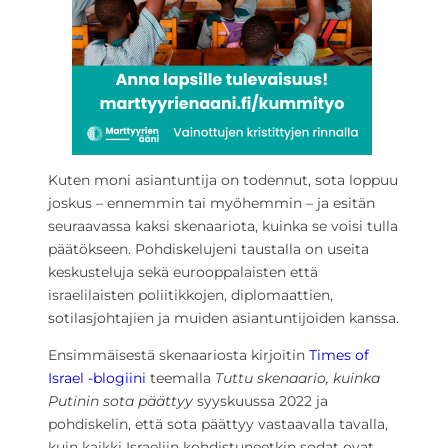
Kuten moni asiantuntija on todennut, sota loppuu
joskus – ennemmin tai myöhemmin – ja esitän
seuraavassa kaksi skenaariota, kuinka se voisi tulla
päätökseen. Pohdiskelujeni taustalla on useita
keskusteluja sekä eurooppalaisten että
israelilaisten poliitikkojen, diplomaattien,
sotilasjohtajien ja muiden asiantuntijoiden kanssa.
Ensimmäisestä skenaariosta kirjoitin
Times of
Israel -blogiini
teemalla
Tuttu skenaario, kuinka
Putinin sota päättyy
syyskuussa 2022 ja
pohdiskelin, että sota päättyy vastaavalla tavalla,
kuin kaikki Israeliin kohdistuneetkin sodat ovat