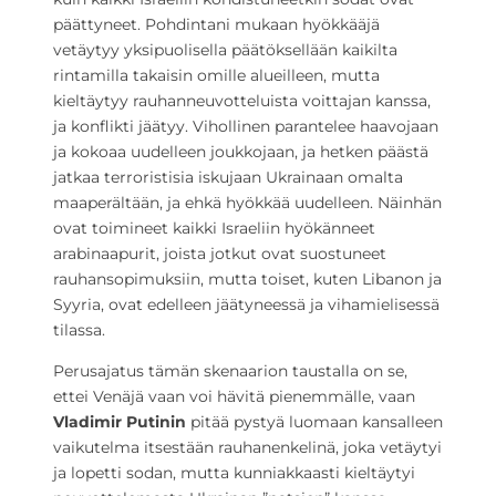
päättyneet. Pohdintani mukaan hyökkääjä
vetäytyy yksipuolisella päätöksellään kaikilta
rintamilla takaisin omille alueilleen, mutta
kieltäytyy rauhanneuvotteluista voittajan kanssa,
ja konflikti jäätyy. Vihollinen parantelee haavojaan
ja kokoaa uudelleen joukkojaan, ja hetken päästä
jatkaa terroristisia iskujaan Ukrainaan omalta
maaperältään, ja ehkä hyökkää uudelleen. Näinhän
ovat toimineet kaikki Israeliin hyökänneet
arabinaapurit, joista jotkut ovat suostuneet
rauhansopimuksiin, mutta toiset, kuten Libanon ja
Syyria, ovat edelleen jäätyneessä ja vihamielisessä
tilassa.
Perusajatus tämän skenaarion taustalla on se,
ettei Venäjä vaan voi hävitä pienemmälle, vaan
Vladimir Putinin
pitää pystyä luomaan kansalleen
vaikutelma itsestään rauhanenkelinä, joka vetäytyi
ja lopetti sodan, mutta kunniakkaasti kieltäytyi