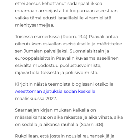
ettei Jeesus kehottanut sadanpäällikköä
eroamaan armeijasta tai luopumaan aseestaan,
vaikka tämä edusti israelilaisille vihamielistä
miehitysarmeijaa.
Toisessa esimerkissä (Room. 13:4) Paavali antaa
oikeutuksen esivallan aseistukselle ja määrittelee
sen Jumalan palvelijaksi. Suomalaisittain ja
eurooppalaisittain Paavalin kuvaama aseellinen
esivalta muodostuu puolustusvoimista,
rajavartiolaitoksesta ja poliisivoimista.
Kirjoitin näistä teemoista blogissani otsikolla
Aseettoman ajatuksia sodan keskellä
maaliskuussa 2022.
Saarnaajan kirjan mukaan kaikella on
määräaikansa: on aika rakastaa ja aika vihata, aika
on sodalla ja aikansa rauhalla (Saarn. 3:8).
Rukoillaan, että jostain nousisi rauhantekijä ja