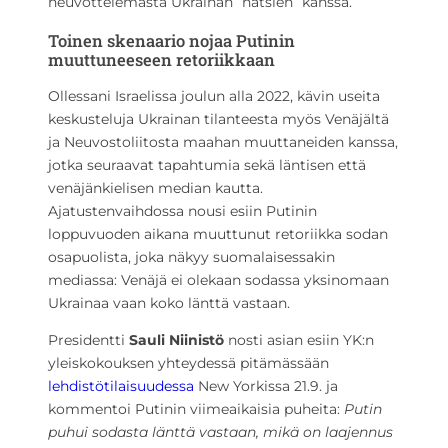
neuvottelemasta Ukrainan ”natsien” kanssa.
Toinen skenaario nojaa Putinin
muuttuneeseen retoriikkaan
Ollessani Israelissa joulun alla 2022, kävin useita
keskusteluja Ukrainan tilanteesta myös Venäjältä
ja Neuvostoliitosta maahan muuttaneiden kanssa,
jotka seuraavat tapahtumia sekä läntisen että
venäjänkielisen median kautta.
Ajatustenvaihdossa nousi esiin Putinin
loppuvuoden aikana muuttunut retoriikka sodan
osapuolista, joka näkyy suomalaisessakin
mediassa: Venäjä ei olekaan sodassa yksinomaan
Ukrainaa vaan koko länttä vastaan.
Presidentti
Sauli Niinistö
nosti asian esiin YK:n
yleiskokouksen yhteydessä pitämässään
lehdistötilaisuudessa
New Yorkissa 21.9. ja
kommentoi Putinin viimeaikaisia puheita:
Putin
puhui sodasta länttä vastaan, mikä on laajennus