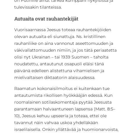
on Putinille ainut tärkeä kumppani nykyisissa ja
tulevissakin tilanteissa.
Autuaita ovat rauhantekijät
Vuorisaarnassa Jeesus toteaa rauhantekijöiden
olevan autuaita eli siunattuja. Ns. kristillinen
rauhanliike on aina vannonut aseettomuuden ja
väkivallattomuuden nimiin, ja jos tätä periaatetta
olisi nyt Ukrainan – tai 1939 Suomen – taholta
noudatettu, antautunut osapuoli eläisi tänä
päivänä edelleen alistettuna vihamielisen ja
mielivaltaisen diktaatorin alaisuudessa.
Raamatun kokonaisilmoitus ei kuitenkaan tue
antautumista rikollisen hyökkääjän edessä. Kun
roomalainen sotilaskomentaja pyytää Jeesusta
parantamaan halvaantuneen lapsensa (Matt. 8:5–
10), Jeesus kehuu upseeria ja toteaa, ettei ole
tavannut näin vahvaa uskoa yhdelläkään
israelilaisella. Onkin yllättävää ja huomionarvoista,