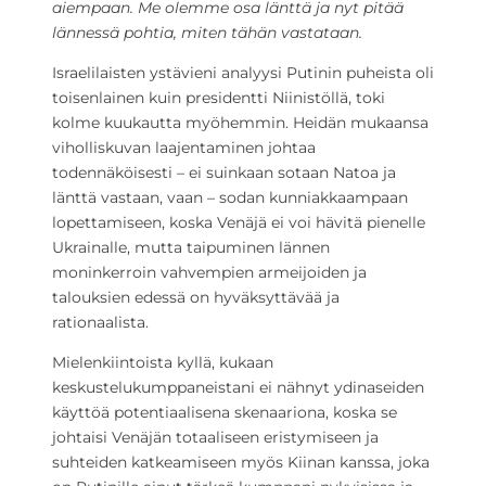
aiempaan. Me olemme osa länttä ja nyt pitää
lännessä pohtia, miten tähän vastataan.
Israelilaisten ystävieni analyysi Putinin puheista oli
toisenlainen kuin presidentti Niinistöllä, toki
kolme kuukautta myöhemmin. Heidän mukaansa
viholliskuvan laajentaminen johtaa
todennäköisesti – ei suinkaan sotaan Natoa ja
länttä vastaan, vaan – sodan kunniakkaampaan
lopettamiseen, koska Venäjä ei voi hävitä pienelle
Ukrainalle, mutta taipuminen lännen
moninkerroin vahvempien armeijoiden ja
talouksien edessä on hyväksyttävää ja
rationaalista.
Mielenkiintoista kyllä, kukaan
keskustelukumppaneistani ei nähnyt ydinaseiden
käyttöä potentiaalisena skenaariona, koska se
johtaisi Venäjän totaaliseen eristymiseen ja
suhteiden katkeamiseen myös Kiinan kanssa, joka