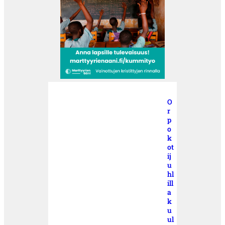
O
r
p
o
k
ot
ij
u
hl
ill
a
k
u
ul