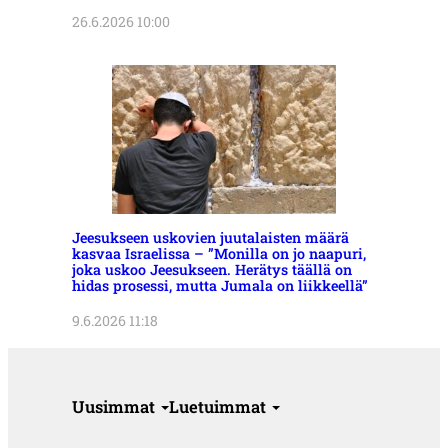
26.6.2026 10:00
Jeesukseen uskovien juutalaisten määrä
kasvaa Israelissa – ”Monilla on jo naapuri,
joka uskoo Jeesukseen. Herätys täällä on
hidas prosessi, mutta Jumala on liikkeellä”
9.6.2026 11:18
Uusimmat
Luetuimmat