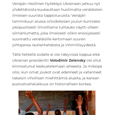
Venäjän rikollinen hyökkäys Ukrainaan jatkuu nyt
yhdettätoista kuukauttaan huolimatta venäläisten
ilmeisen suurista tappioluvuista. Venäjän
tammikuun alussa ortodoksisen joulun kunniaksi
yksipuolisesti ilmoittama tulitauko näytti olleen
silmänlumetta, joka ilmeisesti olikin ensisijaisesti
suunnattu venäläisille kertomaan suuren
johtajansa rauhantahdosta ja inhimillisyydestä.
Tällä hetkellä sodalle ei ole näkyvissä loppua eikä
Ukrainan presidentti
Volodimir Zelensky
ole ollut
kiinnostunut keskustelemaan aiheesta. Ja miksipä
olisi, kun omat joukot ovat edenneet ja vallanneet
takaisin vihollisen miehittämiä alueita, ja kansan
puolustushalukkuus on historiallisen korkea.