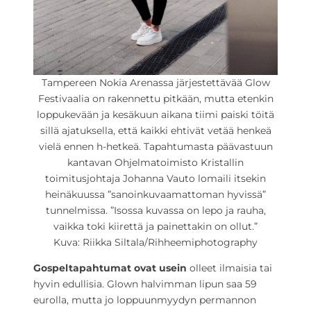
Tampereen Nokia Arenassa järjestettävää Glow
Festivaalia on rakennettu pitkään, mutta etenkin
loppukevään ja kesäkuun aikana tiimi paiski töitä
sillä ajatuksella, että kaikki ehtivät vetää henkeä
vielä ennen h-hetkeä. Tapahtumasta päävastuun
kantavan Ohjelmatoimisto Kristallin
toimitusjohtaja Johanna Vauto lomaili itsekin
heinäkuussa ”sanoinkuvaamattoman hyvissä”
tunnelmissa. ”Isossa kuvassa on lepo ja rauha,
vaikka toki kiirettä ja painettakin on ollut.”
Kuva: Riikka Siltala/Rihheemiphotography
Gospeltapahtumat ovat
usein
olleet ilmaisia tai
hyvin edullisia. Glown halvimman lipun saa 59
eurolla, mutta jo loppuunmyydyn permannon