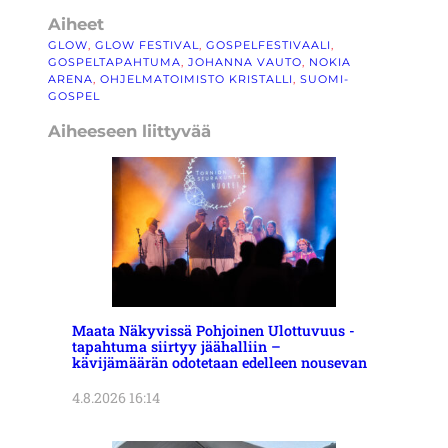
Aiheet
GLOW
, 
GLOW FESTIVAL
, 
GOSPELFESTIVAALI
, 
GOSPELTAPAHTUMA
, 
JOHANNA VAUTO
, 
NOKIA
ARENA
, 
OHJELMATOIMISTO KRISTALLI
, 
SUOMI-
GOSPEL
Aiheeseen liittyvää
Maata Näkyvissä Pohjoinen Ulottuvuus -
tapahtuma siirtyy jäähalliin –
kävijämäärän odotetaan edelleen nousevan
4.8.2026 16:14