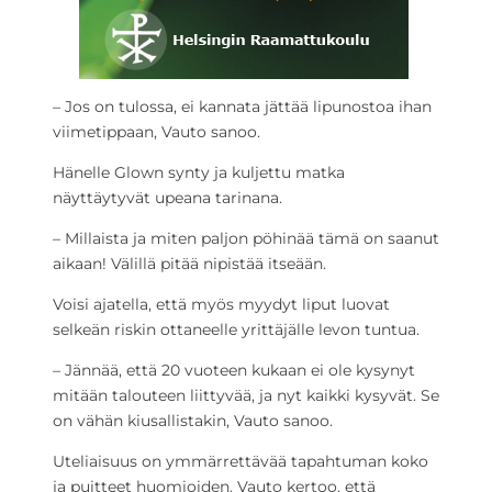
– Jos on tulossa, ei kannata jättää lipunostoa ihan
viimetippaan, Vauto sanoo.
Hänelle Glown synty ja kuljettu matka
näyttäytyvät upeana tarinana.
– Millaista ja miten paljon pöhinää tämä on saanut
aikaan! Välillä pitää nipistää itseään.
Voisi ajatella, että myös myydyt liput luovat
selkeän riskin ottaneelle yrittäjälle levon tuntua.
– Jännää, että 20 vuoteen kukaan ei ole kysynyt
mitään talouteen liittyvää, ja nyt kaikki kysyvät. Se
on vähän kiusallistakin, Vauto sanoo.
Uteliaisuus on ymmärrettävää tapahtuman koko
ja puitteet huomioiden. Vauto kertoo, että