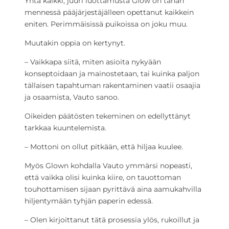
Yhtä kaikki, juuri luottamusta Glow on tähän
mennessä pääjärjestäjälleen opettanut kaikkein
eniten. Perimmäisissä puikoissa on joku muu.
Muutakin oppia on kertynyt.
– Vaikkapa siitä, miten asioita nykyään
konseptoidaan ja mainostetaan, tai kuinka paljon
tällaisen tapahtuman rakentaminen vaatii osaajia
ja osaamista, Vauto sanoo.
Oikeiden päätösten tekeminen on edellyttänyt
tarkkaa kuuntelemista.
– Mottoni on ollut pitkään, että hiljaa kuulee.
Myös Glown kohdalla Vauto ymmärsi nopeasti,
että vaikka olisi kuinka kiire, on tauottoman
touhottamisen sijaan pyrittävä aina aamukahvilla
hiljentymään tyhjän paperin edessä.
– Olen kirjoittanut tätä prosessia ylös, rukoillut ja