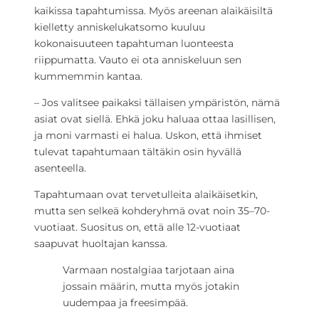
kaikissa tapahtumissa. Myös areenan alaikäisiltä
kielletty anniskelukatsomo kuuluu
kokonaisuuteen tapahtuman luonteesta
riippumatta. Vauto ei ota anniskeluun sen
kummemmin kantaa.
– Jos valitsee paikaksi tällaisen ympäristön, nämä
asiat ovat siellä. Ehkä joku haluaa ottaa lasillisen,
ja moni varmasti ei halua. Uskon, että ihmiset
tulevat tapahtumaan tältäkin osin hyvällä
asenteella.
Tapahtumaan ovat tervetulleita alaikäisetkin,
mutta sen selkeä kohderyhmä ovat noin 35–70-
vuotiaat. Suositus on, että alle 12-vuotiaat
saapuvat huoltajan kanssa.
Varmaan nostalgiaa tarjotaan aina
jossain määrin, mutta myös jotakin
uudempaa ja freesimpää.