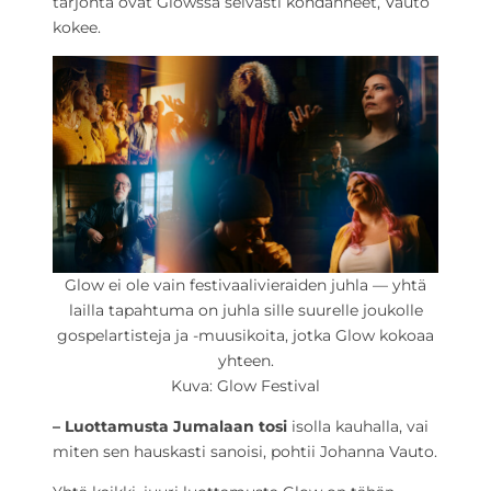
tarjonta ovat Glowssa selvästi kohdanneet, Vauto
kokee.
Glow ei ole vain festivaalivieraiden juhla — yhtä
lailla tapahtuma on juhla sille suurelle joukolle
gospelartisteja ja -muusikoita, jotka Glow kokoaa
yhteen.
Kuva: Glow Festival
– Luottamusta Jumalaan tosi
isolla kauhalla, vai
miten sen hauskasti sanoisi, pohtii Johanna Vauto.