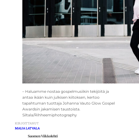
– Haluamme nostaa gospelmusiikin tekijöitä ja
antaa ikään kuin julkisen kiitoksen, kertoo
tapahtuman tuottaja Johanna Vauto Glow Gospel
Awardsin jakamisen taustoista.
Siltala/Rihheemiphotography
KIRJOITTANUT
MAIJA LATVALA