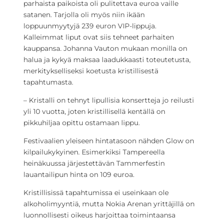
parhaista paikoista oli pulitettava euroa vaille
satanen. Tarjolla oli myös niin ikään
loppuunmyytyjä 239 euron VIP-lippuja.
Kalleimmat liput ovat siis tehneet parhaiten
kauppansa. Johanna Vauton mukaan monilla on
halua ja kykyä maksaa laadukkaasti toteutetusta,
merkitykselliseksi koetusta kristillisestä
tapahtumasta.
– Kristalli on tehnyt lipullisia konsertteja jo reilusti
yli 10 vuotta, joten kristillisellä kentällä on
pikkuhiljaa opittu ostamaan lippu.
Festivaalien yleiseen hintatasoon nähden Glow on
kilpailukykyinen. Esimerkiksi Tampereella
heinäkuussa järjestettävän Tammerfestin
lauantailipun hinta on 109 euroa.
Kristillisissä tapahtumissa ei useinkaan ole
alkoholimyyntiä, mutta Nokia Arenan yrittäjillä on
luonnollisesti oikeus harjoittaa toimintaansa