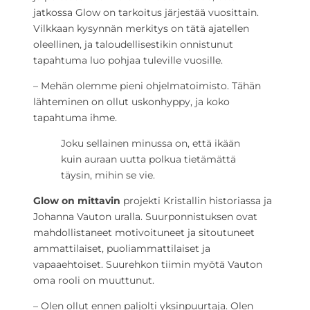
jatkossa Glow on tarkoitus järjestää vuosittain.
Vilkkaan kysynnän merkitys on tätä ajatellen
oleellinen, ja taloudellisestikin onnistunut
tapahtuma luo pohjaa tuleville vuosille.
– Mehän olemme pieni ohjelmatoimisto. Tähän
lähteminen on ollut uskonhyppy, ja koko
tapahtuma ihme.
Joku sellainen minussa on, että ikään
kuin auraan uutta polkua tietämättä
täysin, mihin se vie.
Glow on mittavin
projekti Kristallin historiassa ja
Johanna Vauton uralla. Suurponnistuksen ovat
mahdollistaneet motivoituneet ja sitoutuneet
ammattilaiset, puoliammattilaiset ja
vapaaehtoiset. Suurehkon tiimin myötä Vauton
oma rooli on muuttunut.
– Olen ollut ennen paljolti yksinpuurtaja. Olen