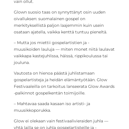
vain ollut.
Glown suosio taas on synnyttänyt osin uuden
oivalluksen: suomalainen gospel on
merkityksellistä paljon laajemmin kuin usein
osataan ajatella, vaikka kenttä tuntuu pieneltä.
– Mutta jos miettii gospelartistien ja -
muusikoiden lauluja — miten monet niitä laulavat
vaikkapa kastejuhlissa, häissä, rippikoulussa tai
jouluna.
Vautosta on hienoa päästä juhlistamaan
gospelartisteja ja heidän elämäntyötään. Glow
Festivaaleilla on tarkoitus lanseerata Glow Awards
-palkinnot gospelkentän toimijoille.
– Mahtavaa saada kasaan iso artisti- ja
muusikkoporukka.
Glow ei olekaan vain festivaalivieraiden juhla —
yhtä lailla se on juhla gospelartisteille ja -