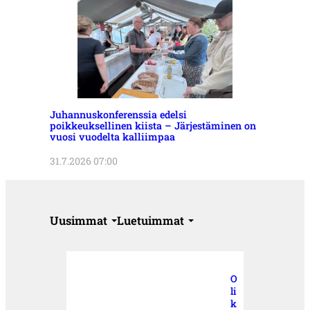
Juhannuskonferenssia edelsi
poikkeuksellinen kiista – Järjestäminen on
vuosi vuodelta kalliimpaa
31.7.2026 07:00
Uusimmat
Luetuimmat
O
li
k