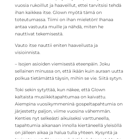
vuosia rukoillut ja haaveillut, ettei tarvitsisi tehdä
ihan kaikkea itse. Glown myötä tämä on
toteutumassa. Tiimi on ihan mieletön! Ihanaa
antaa vastuuta muille ja nähdä, miten he
nauttivat tekemisestä.
Vauto itse nauttii eniten haaveilusta ja
visioinnista.
– Isojen asioiden viemisestä eteenpäin. Joku
sellainen minussa on, että ikään kuin auraan uutta
polkua tietämättä täysin, mihin se vie. Siitä sytyn.
Toki sekin sytyttää, kun näkee, että Glown
kaltaista musiikkitapahtumaa on kaivattu.
Aiempina vuosikymmeninä gospeltapahtumia on
järjestetty paljon, viime vuosina vähemmän.
Kenties nyt selkeästi aikuiseksi varttuneella,
tapahtumia aikanaan innolla kiertäneellä yleisöllä
on jälleen aikaa ja halua tulla yhteen. Kysyntä ja