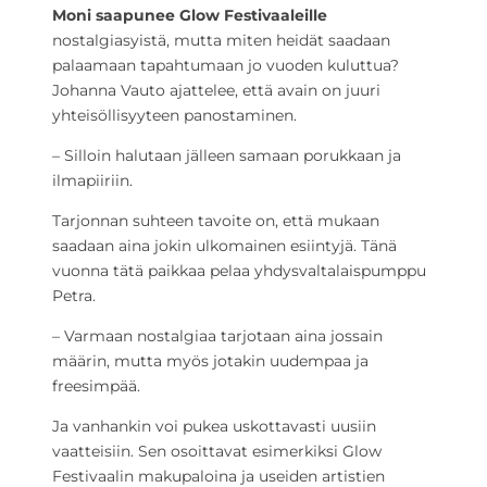
Moni saapunee Glow Festivaaleille
nostalgiasyistä, mutta miten heidät saadaan
palaamaan tapahtumaan jo vuoden kuluttua?
Johanna Vauto ajattelee, että avain on juuri
yhteisöllisyyteen panostaminen.
– Silloin halutaan jälleen samaan porukkaan ja
ilmapiiriin.
Tarjonnan suhteen tavoite on, että mukaan
saadaan aina jokin ulkomainen esiintyjä. Tänä
vuonna tätä paikkaa pelaa yhdysvaltalaispumppu
Petra.
– Varmaan nostalgiaa tarjotaan aina jossain
määrin, mutta myös jotakin uudempaa ja
freesimpää.
Ja vanhankin voi pukea uskottavasti uusiin
vaatteisiin. Sen osoittavat esimerkiksi Glow
Festivaalin makupaloina ja useiden artistien