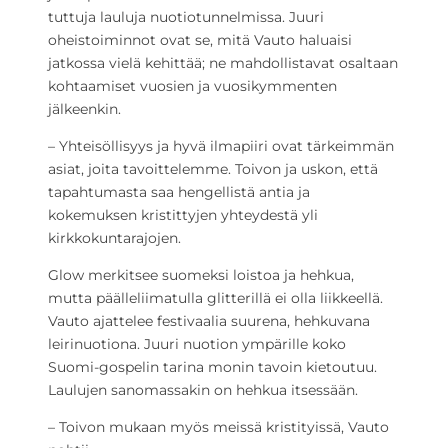
tuttuja lauluja nuotiotunnelmissa. Juuri
oheistoiminnot ovat se, mitä Vauto haluaisi
jatkossa vielä kehittää; ne mahdollistavat osaltaan
kohtaamiset vuosien ja vuosikymmenten
jälkeenkin.
– Yhteisöllisyys ja hyvä ilmapiiri ovat tärkeimmän
asiat, joita tavoittelemme. Toivon ja uskon, että
tapahtumasta saa hengellistä antia ja
kokemuksen kristittyjen yhteydestä yli
kirkkokuntarajojen.
Glow merkitsee suomeksi loistoa ja hehkua,
mutta päälleliimatulla glitterillä ei olla liikkeellä.
Vauto ajattelee festivaalia suurena, hehkuvana
leirinuotiona. Juuri nuotion ympärille koko
Suomi-gospelin tarina monin tavoin kietoutuu.
Laulujen sanomassakin on hehkua itsessään.
– Toivon mukaan myös meissä kristityissä, Vauto