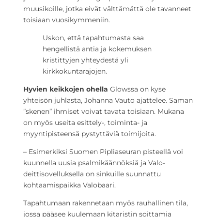
muusikoille, jotka eivät välttämättä ole tavanneet
toisiaan vuosikymmeniin.
Uskon, että tapahtumasta saa
hengellistä antia ja kokemuksen
kristittyjen yhteydestä yli
kirkkokuntarajojen.
Hyvien keikkojen ohella
Glowssa on kyse
yhteisön juhlasta, Johanna Vauto ajattelee. Saman
”skenen” ihmiset voivat tavata toisiaan. Mukana
on myös useita esittely-, toiminta- ja
myyntipisteensä pystyttäviä toimijoita.
– Esimerkiksi Suomen Pipliaseuran pisteellä voi
kuunnella uusia psalmikäännöksiä ja Valo-
deittisovelluksella on sinkuille suunnattu
kohtaamispaikka Valobaari.
Tapahtumaan rakennetaan myös rauhallinen tila,
jossa pääsee kuulemaan kitaristin soittamia