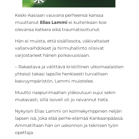
Keski-Aasiaan vauvana perheensä kanssa
muuttanut
Elias Lammi
ei kuitenkaan koe
olevansa katkera eikä traumatisoitunut.
Hän ei muista, että sisällissota, väkivaltaiset
vallanvaihdokset ja hirmuhallinto olisivat
varjostaneet hänen poikavuosiaan.
– Rakastava ja välittävä kristillinen ulkomaalaisten
yhteisö takasi lapsille henkisesti turvallisen
kasvuympäristön, Lammi muistelee.
Muutto naapurimaahan yläkouluun sujui sekin
mukavasti, sillä isoveli oli jo raivannut tietä.
Nykyisin Elias Lammi on kolmekymppinen neljän
lapsen isä, joka elää perhe-elämää Kankaanpäässä.
Ammatiltaan hän on uskonnon ja teknisen työn
opettaja.