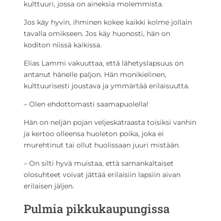
kulttuuri, jossa on aineksia molemmista.
Jos käy hyvin, ihminen kokee kaikki kolme jollain
tavalla omikseen. Jos käy huonosti, hän on
koditon niissä kaikissa.
Elias Lammi vakuuttaa, että lähetyslapsuus on
antanut hänelle paljon. Hän monikielinen,
kulttuurisesti joustava ja ymmärtää erilaisuutta.
– Olen ehdottomasti saamapuolella!
Hän on neljän pojan veljeskatraasta toisiksi vanhin
ja kertoo olleensa huoleton poika, joka ei
murehtinut tai ollut huolissaan juuri mistään.
– On silti hyvä muistaa, että samankaltaiset
olosuhteet voivat jättää erilaisiin lapsiin aivan
erilaisen jäljen.
Pulmia pikkukaupungissa