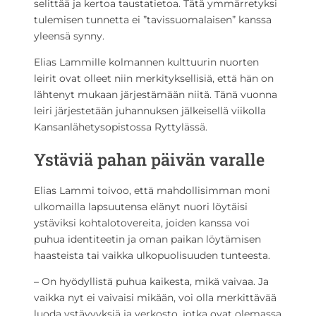
selittää ja kertoa taustatietoa. Tätä ymmärretyksi
tulemisen tunnetta ei ”tavissuomalaisen” kanssa
yleensä synny.
Elias Lammille kolmannen kulttuurin nuorten
leirit ovat olleet niin merkityksellisiä, että hän on
lähtenyt mukaan järjestämään niitä. Tänä vuonna
leiri järjestetään juhannuksen jälkeisellä viikolla
Kansanlähetysopistossa Ryttylässä.
Ystäviä pahan päivän varalle
Elias Lammi toivoo, että mahdollisimman moni
ulkomailla lapsuutensa elänyt nuori löytäisi
ystäviksi kohtalotovereita, joiden kanssa voi
puhua identiteetin ja oman paikan löytämisen
haasteista tai vaikka ulkopuolisuuden tunteesta.
– On hyödyllistä puhua kaikesta, mikä vaivaa. Ja
vaikka nyt ei vaivaisi mikään, voi olla merkittävää
luoda ystävyyksiä ja verkosto, jotka ovat olemassa