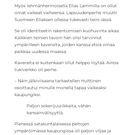
Myös lehmänhermoisella Elias Lammilla on ollut
omat vaikeat vaiheensa. Lapsuudenperhe muutti
Suomeen Eliaksen ollessa tukevasti teini-iässä.
Se oli identiteetin rakentumisen kuohuvinta aikaa.
Kaikkien teinien tavoin hän olisi tarvinnut
ympärilleen kavereita, joiden kanssa etsiä omaa
paikkaa uudessa maassa.
Kavereita ei kuitenkaan ollut helppo löytää. Ainoa
tukiverkko oli perhe.
– Näin jälkiviisaana tarkastellen Huittinen
osoittautui minulle monella tapaa vaikeaksi
kaupungiksi.
Paljon sokerijuurikkaita, vähän
kansainvälisyyttä.
Pienessä satakuntalaisessa peltojen
ympäröimässä kaupungissa oli paljon viljaa ja