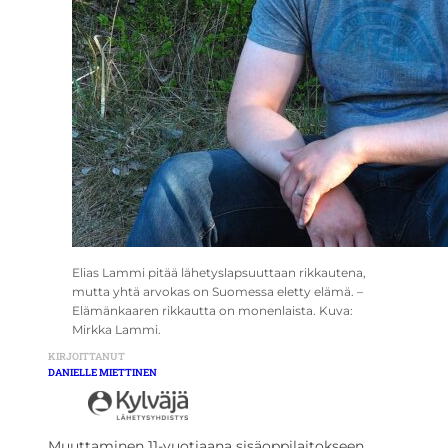
Elias Lammi pitää lähetyslapsuuttaan rikkautena,
mutta yhtä arvokas on Suomessa eletty elämä. –
Elämänkaaren rikkautta on monenlaista. Kuva:
Mirkka Lammi.
KIRJOITTANUT
DANIELLE MIETTINEN
Muuttaminen 11-vuotiaana sisäoppilaitokseen