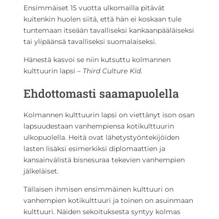
Ensimmäiset 15 vuotta ulkomailla pitävät
kuitenkin huolen siitä, että hän ei koskaan tule
tuntemaan itseään tavalliseksi kankaanpääläiseksi
tai ylipäänsä tavalliseksi suomalaiseksi.
Hänestä kasvoi se niin kutsuttu kolmannen
kulttuurin lapsi –
Third Culture Kid.
Ehdottomasti saamapuolella
Kolmannen kulttuurin lapsi on viettänyt ison osan
lapsuudestaan vanhempiensa kotikulttuurin
ulkopuolella. Heitä ovat lähetystyöntekijöiden
lasten lisäksi esimerkiksi diplomaattien ja
kansainvälistä bisnesuraa tekevien vanhempien
jälkeläiset.
Tällaisen ihmisen ensimmäinen kulttuuri on
vanhempien kotikulttuuri ja toinen on asuinmaan
kulttuuri. Näiden sekoituksesta syntyy kolmas