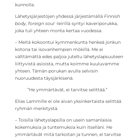
kunnolla.
Lähetysjärjestöjen yhdessä järjestämällä
Finnish
body, foreign soul
-leirillä syntyi kaveriporukka,
joka tuli yhteen monta kertaa vuodessa.
– Meitä kokoontui kymmenkunta henkeä jonkun
kotona tai isovanhempien mökillä. Me ei
välttämättä edes paljoa juteltu lähetyslapsuuteen
liittyvistä asioista, mutta koimme kuuluvamme
yhteen. Tämän porukan avulla selvisin
nuoruudesta täysjärkisenä.
”He ymmärtävät, ei tarvitse selittää.”
Elias Lammille ei ole aivan yksinkertaista selittää
ryhmän merkitystä.
– Toisilla lähetyslapsilla on usein samanlaisia
kokemuksia ja tuntemuksia kuin itselläni. He
ymmärtävät mitä tarkoitan ja tunnen, ei tarvitse