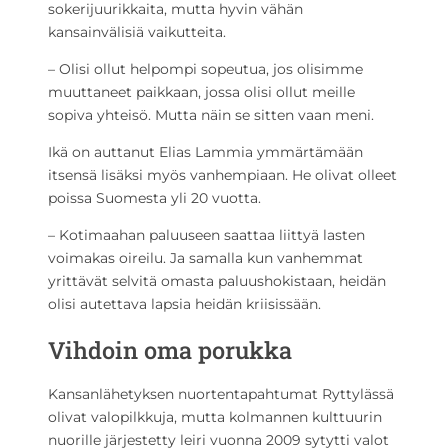
sokerijuurikkaita, mutta hyvin vähän
kansainvälisiä vaikutteita.
– Olisi ollut helpompi sopeutua, jos olisimme
muuttaneet paikkaan, jossa olisi ollut meille
sopiva yhteisö. Mutta näin se sitten vaan meni.
Ikä on auttanut Elias Lammia ymmärtämään
itsensä lisäksi myös vanhempiaan. He olivat olleet
poissa Suomesta yli 20 vuotta.
– Kotimaahan paluuseen saattaa liittyä lasten
voimakas oireilu. Ja samalla kun vanhemmat
yrittävät selvitä omasta paluushokistaan, heidän
olisi autettava lapsia heidän kriisissään.
Vihdoin oma porukka
Kansanlähetyksen nuortentapahtumat Ryttylässä
olivat valopilkkuja, mutta kolmannen kulttuurin
nuorille järjestetty leiri vuonna 2009 sytytti valot