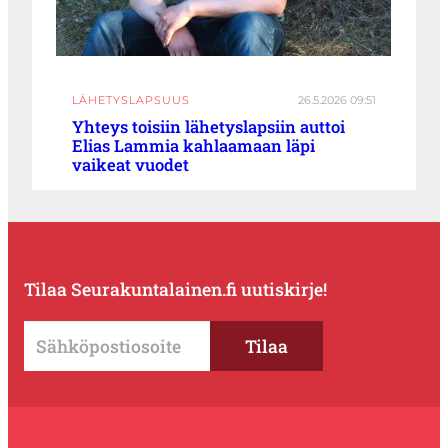
LÄHETYSLAPSUUS
26.5.2026 09:51
Yhteys toisiin lähetyslapsiin auttoi
Elias Lammia kahlaamaan läpi
vaikeat vuodet
Tilaa Seurakuntalainen.fi uutiskirje!