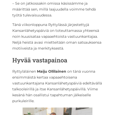
– Se on jatkossakin omissa käsissämme ja
määrittää sen, millä laajuudella voimme tehdä
työtä tulevaisuudessa.
Tänä viikonloppuna Ryttylässä järjestettyjä
Kansanlähetyspäiviä on toteuttamassa yhteensä
noin kuusisataa vapaaehtoista vastuunkantajaa.
Neljä heistä avasi mietteitään oman satsauksensa
motiiveista ja merkityksestä.
Hyvää vastapainoa
Ryttyläläinen
Maiju Ollilainen
on tänä vuonna
ensimmäistä kertaa vapaaehtoisena
vastuunkantajana Kansanlähetyspäiviä edeltävällä
talkooleirillä ja itse Kansanlähetyspäivillä. Viime
kesänä hän osallistui tapahtuman jälkeiselle
purkuleirille.