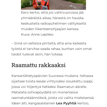
Eero kertoi, että jos vahtivuorossa jää
ylimääräistä aikaa, hänestä on hauska
keskustella radiopuhelimen välityksellä
muiden liikenteenohjaajien kanssa.
Kuva: Anne Lepikko
– Siinä on sellaisia piirteitä, että aina kaikesta
työstä ei tarvitse saada rahaa, kunhan vain omat
taidot tulevat esiin, hän toteaa.
Raamattu rakkaaksi
Kansanlähetyspäivien Suuressa mukana -teltassa
sijaitsee toista kesää viihtyisäksi sisustettu soppi,
jossa voi hiljentyä hetkeksi Raamatun äärelle.
Matalalla sohvapöydällä on monenlaisia
raamatunkäännöksiä, joista voi valita mieleisensä.
Idean äiti, kangasalalainen
Lea Pyyhtiä
kertoo,