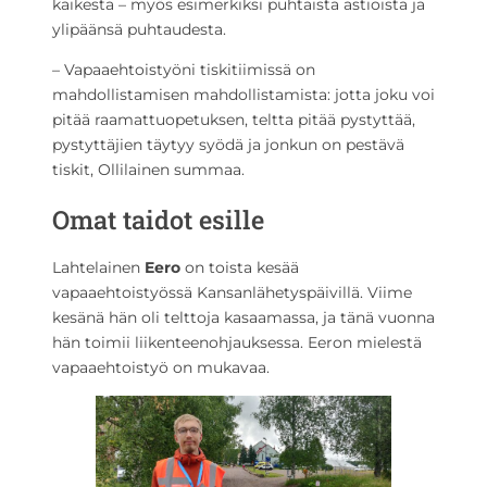
kaikesta – myös esimerkiksi puhtaista astioista ja
ylipäänsä puhtaudesta.
– Vapaaehtoistyöni tiskitiimissä on
mahdollistamisen mahdollistamista: jotta joku voi
pitää raamattuopetuksen, teltta pitää pystyttää,
pystyttäjien täytyy syödä ja jonkun on pestävä
tiskit, Ollilainen summaa.
Omat taidot esille
Lahtelainen
Eero
on toista kesää
vapaaehtoistyössä Kansanlähetyspäivillä. Viime
kesänä hän oli telttoja kasaamassa, ja tänä vuonna
hän toimii liikenteenohjauksessa. Eeron mielestä
vapaaehtoistyö on mukavaa.