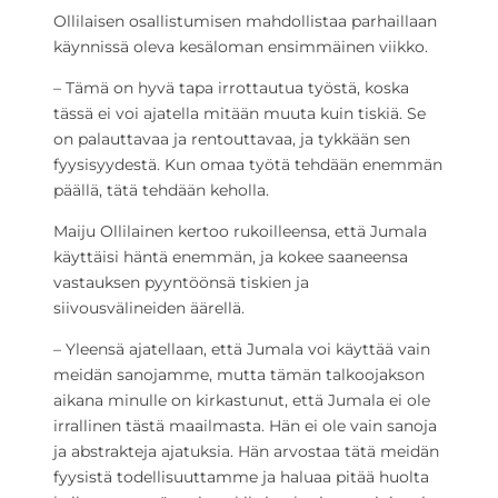
Ollilaisen osallistumisen mahdollistaa parhaillaan
käynnissä oleva kesäloman ensimmäinen viikko.
– Tämä on hyvä tapa irrottautua työstä, koska
tässä ei voi ajatella mitään muuta kuin tiskiä. Se
on palauttavaa ja rentouttavaa, ja tykkään sen
fyysisyydestä. Kun omaa työtä tehdään enemmän
päällä, tätä tehdään keholla.
Maiju Ollilainen kertoo rukoilleensa, että Jumala
käyttäisi häntä enemmän, ja kokee saaneensa
vastauksen pyyntöönsä tiskien ja
siivousvälineiden äärellä.
– Yleensä ajatellaan, että Jumala voi käyttää vain
meidän sanojamme, mutta tämän talkoojakson
aikana minulle on kirkastunut, että Jumala ei ole
irrallinen tästä maailmasta. Hän ei ole vain sanoja
ja abstrakteja ajatuksia. Hän arvostaa tätä meidän
fyysistä todellisuuttamme ja haluaa pitää huolta