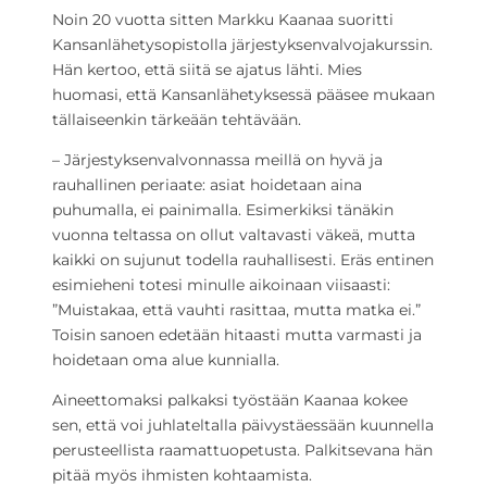
Noin 20 vuotta sitten Markku Kaanaa suoritti
Kansanlähetysopistolla järjestyksenvalvojakurssin.
Hän kertoo, että siitä se ajatus lähti. Mies
huomasi, että Kansanlähetyksessä pääsee mukaan
tällaiseenkin tärkeään tehtävään.
– Järjestyksenvalvonnassa meillä on hyvä ja
rauhallinen periaate: asiat hoidetaan aina
puhumalla, ei painimalla. Esimerkiksi tänäkin
vuonna teltassa on ollut valtavasti väkeä, mutta
kaikki on sujunut todella rauhallisesti. Eräs entinen
esimieheni totesi minulle aikoinaan viisaasti:
”Muistakaa, että vauhti rasittaa, mutta matka ei.”
Toisin sanoen edetään hitaasti mutta varmasti ja
hoidetaan oma alue kunnialla.
Aineettomaksi palkaksi työstään Kaanaa kokee
sen, että voi juhlateltalla päivystäessään kuunnella
perusteellista raamattuopetusta. Palkitsevana hän
pitää myös ihmisten kohtaamista.