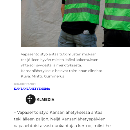
Vapaaehtoistyö antaa tutkimusten mukaan
tekijöilleen hyvän mielen lisäksi kokemuksen
yhteisöllisyydestä ja merkityksestä.
Kansanlähetykselle he ovat toiminnan elinehto.
Kuva: Minttu Gummerus
KIRJOITTANUT
KANSANLÄHETYSMEDIA
– Vapaaehtoistyö Kansanlähetyksessä antaa
tekijälleen paljon. Neljä Kansanlähetyspäivien
vapaaehtoista vastuunkantajaa kertoo, miksi he