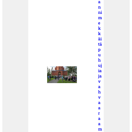
a
n
ni
m
e
k
k
äi
tä
p
u
h
uj
ia
ja
v
a
h
v
a
a
r
a
a
m