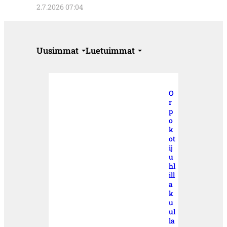
2.7.2026 07:04
Uusimmat
Luetuimmat
O
r
p
o
k
ot
ij
u
hl
ill
a
k
u
ul
la