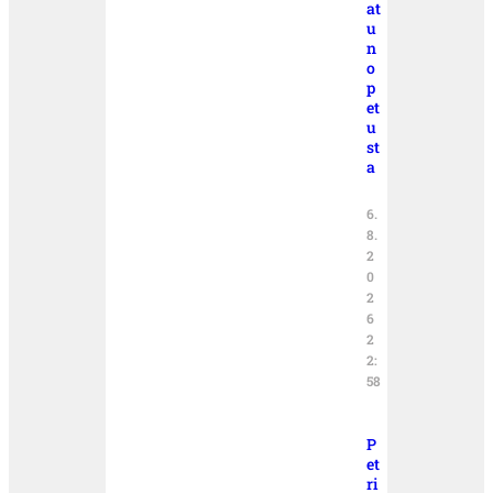
at
u
n
o
p
et
u
st
a
6.
8.
2
0
2
6
2
2:
58
P
et
ri