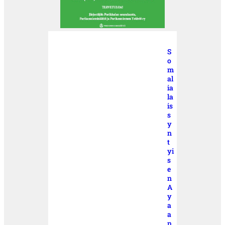
S
o
m
al
ia
la
is
s
y
n
t
yi
s
e
n
A
y
a
a
n