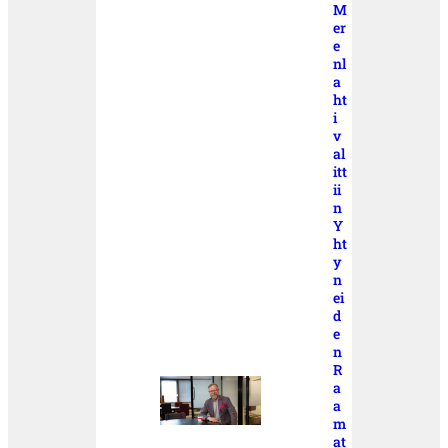
M
er
e
nl
a
ht
i
v
al
itt
ii
n
Y
ht
y
n
ei
d
e
n
R
a
a
m
at