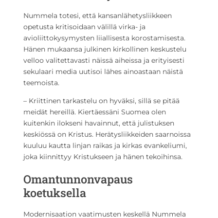
Nummela totesi, että kansanlähetysliikkeen
opetusta kritisoidaan välillä virka- ja
avioliittokysymysten liiallisesta korostamisesta.
Hänen mukaansa julkinen kirkollinen keskustelu
velloo valitettavasti näissä aiheissa ja erityisesti
sekulaari media uutisoi lähes ainoastaan näistä
teemoista.
– Kriittinen tarkastelu on hyväksi, sillä se pitää
meidät hereillä. Kiertäessäni Suomea olen
kuitenkin ilokseni havainnut, että julistuksen
keskiössä on Kristus. Herätysliikkeiden saarnoissa
kuuluu kautta linjan raikas ja kirkas evankeliumi,
joka kiinnittyy Kristukseen ja hänen tekoihinsa.
Omantunnonvapaus
koetuksella
Modernisaation vaatimusten keskellä Nummela