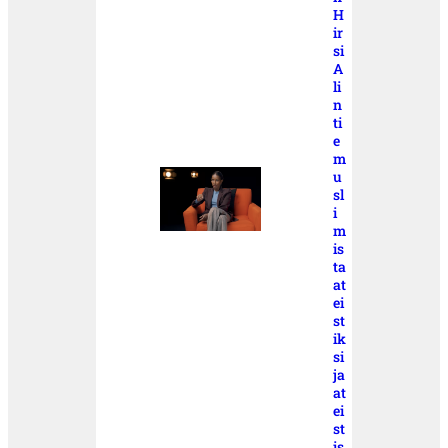
H
ir
si
A
li
n
ti
e
m
u
sl
i
m
is
ta
at
ei
st
ik
si
ja
at
ei
st
is