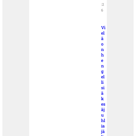
:2
6
Vi
el
ä
o
n
h
e
n
g
el
li
si
ä
k
es
äj
u
hl
ia
jä