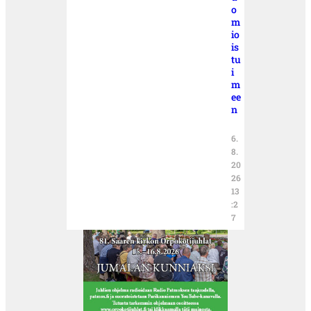
o
m
io
is
tu
i
m
ee
n
6.
8.
20
26
13
:2
7