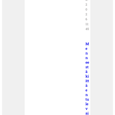
2
0
2
6
11:
45
M
e
n
n
ee
st
ä
ki
itt
ä
e
n
tu
le
v
ai