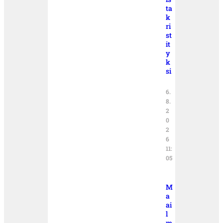
ta
k
ri
st
it
y
k
si
6.
8.
2
0
2
6
11:
05
M
a
ai
l
m