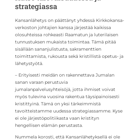
strategiassa
Kansanlähetys on päättänyt yhdessä Kirkkokansa-
verkoston johtajien kanssa järjestää kaikissa
olosuhteissa rohkeasti Raamatun ja luterilaisen
tunnustuksen mukaista toimintaa. Tämä pitää
sisällään sananjulistusta, sakramenttien
toimittamista, rukousta sekä kristillistä opetus- ja
lähetystyötä.
– Erityisesti meidän on rakennettava Jumalan
sanan varaan perustuvia
jumalanpalvelusyhteisöjä, jotta ihmiset voivat
myös tulevina vuosina rakentua täysipainoisesti
kristittyinä. Tämä on yksi tärkeimmistä
tavoitteistamme uudessa strategiassamme. Kyse
ei ole järjestöpolitiikasta vaan kristityn
hengellisen elämän perustasta.
Nummela korosti, että Kansanlähetyksellä ei ole