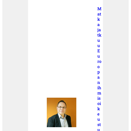
M
at
k
a
ja
tk
u
u
E
u
ro
o
p
a
n
ih
m
is
oi
k
e
u
st
u