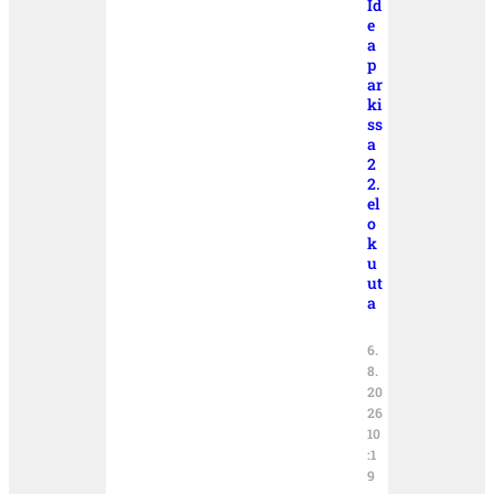
Id
e
a
p
ar
ki
ss
a
2
2.
el
o
k
u
ut
a
6.
8.
20
26
10
:1
9