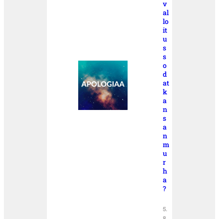
v
al
lo
it
u
s
s
o
d
at
k
a
n
s
a
n
m
u
r
h
a
?
5.
8.