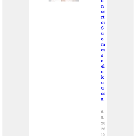
o
n
se
rt
oi
S
u
o
m
es
s
a
el
o
k
u
u
ss
a
6.
8.
20
26
10