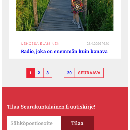
USKOSSA ELÄMINEN
28.4.2026 16:10
Radio, joka on enemmän kuin kanava
1
2
3
…
20
SEURAAVA
Tilaa Seurakuntalainen.fi uutiskirje!