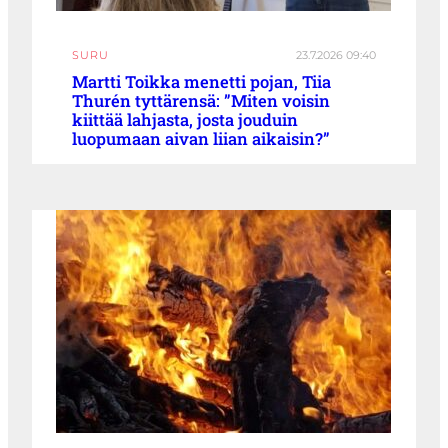
SURU
23.7.2026 09:40
Martti Toikka menetti pojan, Tiia
Thurén tyttärensä: ”Miten voisin
kiittää lahjasta, josta jouduin
luopumaan aivan liian aikaisin?”