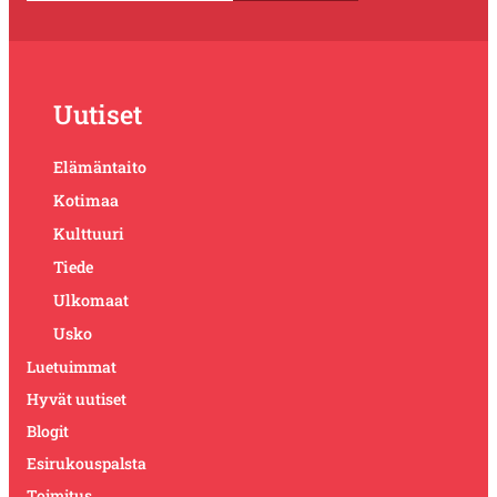
Uutiset
Elämäntaito
Kotimaa
Kulttuuri
Tiede
Ulkomaat
Usko
Luetuimmat
Hyvät uutiset
Blogit
Esirukouspalsta
Toimitus