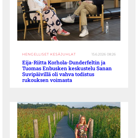
HENGELLISET KESÄJUHLAT
15.6.2026 08:26
Eija-Riitta Korhola-Dunderfeltin ja
Tuomas Enbusken keskustelu Sanan
Suvipäivillä oli vahva todistus
rukouksen voimasta