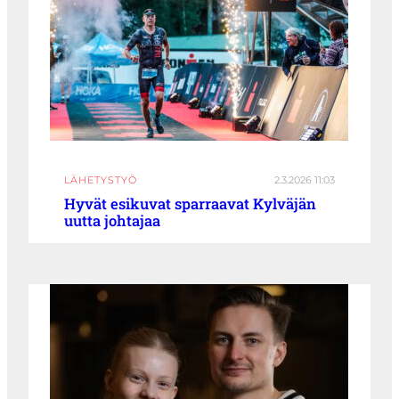
LÄHETYSTYÖ
2.3.2026 11:03
Hyvät esikuvat sparraavat Kylväjän
uutta johtajaa