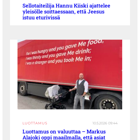
Sellotaiteilija Hannu Kiiski ajattelee
yleisölle soittaessaan, että Jeesus
istuu eturivissä
LUOTTAMUS
10.5.2026 09:44
Luottamus on valuuttaa – Markus
Alajoki oppi maailmalla, että asiat