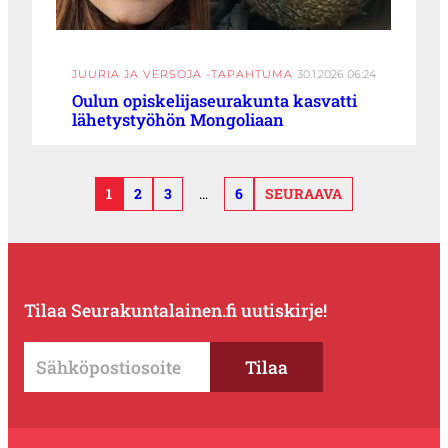
JUURIA JA VERSOJA -TAPAHTUMA
30.1.2026 06:24
Oulun opiskelijaseurakunta kasvatti
lähetystyöhön Mongoliaan
1
2
3
…
6
SEURAAVA
Tilaa Seurakuntalainen.fi uutiskirje!