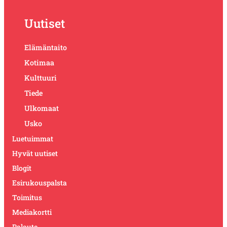
Uutiset
Elämäntaito
Kotimaa
Kulttuuri
Tiede
Ulkomaat
Usko
Luetuimmat
Hyvät uutiset
Blogit
Esirukouspalsta
Toimitus
Mediakortti
Palaute