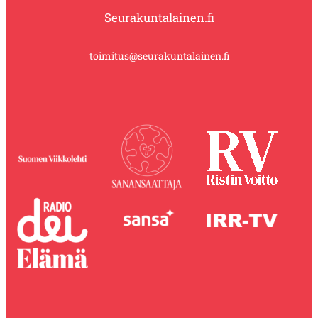
Seurakuntalainen.fi
toimitus@seurakuntalainen.fi