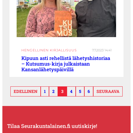
HENGELLINEN KIRJALLISUUS
7.7.2023 14:41
Kipuun asti rehellistä lähetyshistoriaa
– Kutsumus-kirja julkaistaan
Kansanlähetyspäivillä
EDELLINEN
1
2
3
4
5
6
SEURAAVA
Tilaa Seurakuntalainen.fi uutiskirje!