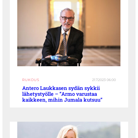
RUKOUS
21.7.2023 06:00
Antero Laukkasen sydän sykkii
lähetystyölle – ”Armo varustaa
kaikkeen, mihin Jumala kutsuu”