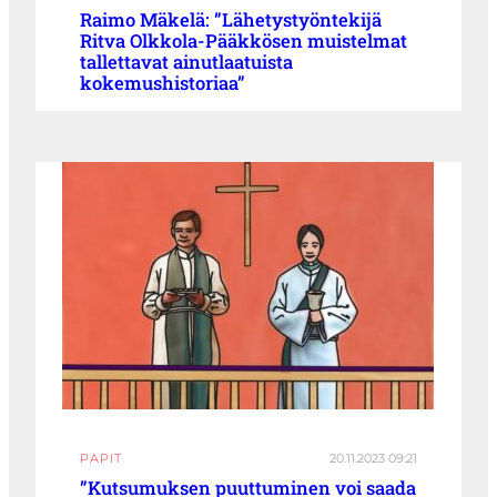
Raimo Mäkelä: ”Lähetystyöntekijä
Ritva Olkkola-Pääkkösen muistelmat
tallettavat ainutlaatuista
kokemushistoriaa”
PAPIT
20.11.2023 09:21
”Kutsumuksen puuttuminen voi saada