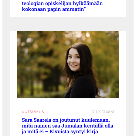
teologian opiskelijan hylkäämään
kokonaan papin ammatin”
KUTSUMUS
6.11.2023 06:41
Sara Saarela on joutunut kuulemaan,
mitä nainen saa Jumalan kentällä olla
ja mitä ei – Kivuista syntyi kirja