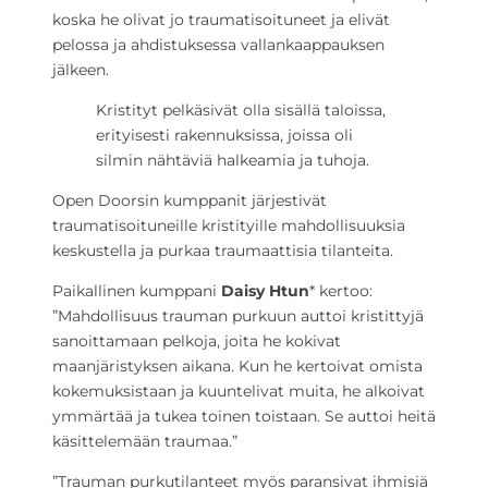
koska he olivat jo traumatisoituneet ja elivät
pelossa ja ahdistuksessa vallankaappauksen
jälkeen.
Kristityt pelkäsivät olla sisällä taloissa,
erityisesti rakennuksissa, joissa oli
silmin nähtäviä halkeamia ja tuhoja.
Open Doorsin kumppanit järjestivät
traumatisoituneille kristityille mahdollisuuksia
keskustella ja purkaa traumaattisia tilanteita.
Paikallinen kumppani
Daisy Htun
* kertoo:
”Mahdollisuus trauman purkuun auttoi kristittyjä
sanoittamaan pelkoja, joita he kokivat
maanjäristyksen aikana. Kun he kertoivat omista
kokemuksistaan ja kuuntelivat muita, he alkoivat
ymmärtää ja tukea toinen toistaan. Se auttoi heitä
käsittelemään traumaa.”
”Trauman purkutilanteet myös paransivat ihmisiä