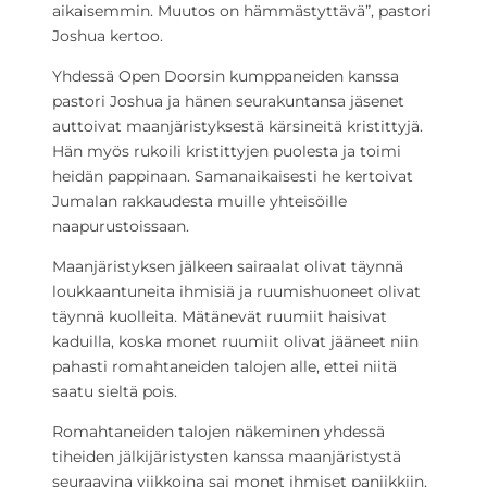
aikaisemmin. Muutos on hämmästyttävä”, pastori
Joshua kertoo.
Yhdessä Open Doorsin kumppaneiden kanssa
pastori Joshua ja hänen seurakuntansa jäsenet
auttoivat maanjäristyksestä kärsineitä kristittyjä.
Hän myös rukoili kristittyjen puolesta ja toimi
heidän pappinaan. Samanaikaisesti he kertoivat
Jumalan rakkaudesta muille yhteisöille
naapurustoissaan.
Maanjäristyksen jälkeen sairaalat olivat täynnä
loukkaantuneita ihmisiä ja ruumishuoneet olivat
täynnä kuolleita. Mätänevät ruumiit haisivat
kaduilla, koska monet ruumiit olivat jääneet niin
pahasti romahtaneiden talojen alle, ettei niitä
saatu sieltä pois.
Romahtaneiden talojen näkeminen yhdessä
tiheiden jälkijäristysten kanssa maanjäristystä
seuraavina viikkoina sai monet ihmiset paniikkiin,