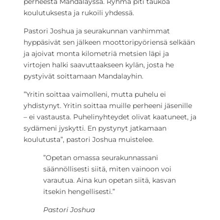
perheestä Mandalayssa. Ryhmä piti taukoa
koulutuksesta ja rukoili yhdessä.
Pastori Joshua ja seurakunnan vanhimmat
hyppäsivät sen jälkeen moottoripyöriensä selkään
ja ajoivat monta kilometriä metsien läpi ja
virtojen halki saavuttaakseen kylän, josta he
pystyivät soittamaan Mandalayhin.
”Yritin soittaa vaimolleni, mutta puhelu ei
yhdistynyt. Yritin soittaa muille perheeni jäsenille
– ei vastausta. Puhelinyhteydet olivat kaatuneet, ja
sydämeni jyskytti. En pystynyt jatkamaan
koulutusta”, pastori Joshua muistelee.
”Opetan omassa seurakunnassani
säännöllisesti siitä, miten vainoon voi
varautua. Aina kun opetan siitä, kasvan
itsekin hengellisesti.”
Pastori Joshua