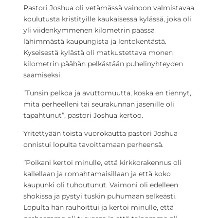
Pastori Joshua oli vetämässä vainoon valmistavaa
koulutusta kristityille kaukaisessa kylässä, joka oli
yli viidenkymmenen kilometrin päässä
lähimmästä kaupungista ja lentokentästä.
Kyseisestä kylästä oli matkustettava monen
kilometrin päähän pelkästään puhelinyhteyden
saamiseksi.
”Tunsin pelkoa ja avuttomuutta, koska en tiennyt,
mitä perheelleni tai seurakunnan jäsenille oli
tapahtunut”, pastori Joshua kertoo.
Yritettyään toista vuorokautta pastori Joshua
onnistui lopulta tavoittamaan perheensä.
”Poikani kertoi minulle, että kirkkorakennus oli
kallellaan ja romahtamaisillaan ja että koko
kaupunki oli tuhoutunut. Vaimoni oli edelleen
shokissa ja pystyi tuskin puhumaan selkeästi.
Lopulta hän rauhoittui ja kertoi minulle, että