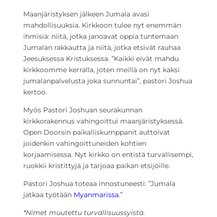
Maanjäristyksen jälkeen Jumala avasi
mahdollisuuksia. Kirkkoon tulee nyt enemmän
ihmisiä: niitä, jotka janoavat oppia tuntemaan
Jumalan rakkautta ja niitä, jotka etsivät rauhaa
Jeesuksessa Kristuksessa. ”Kaikki eivät mahdu
kirkkoomme kerralla, joten meillä on nyt kaksi
jumalanpalvelusta joka sunnuntai”, pastori Joshua
kertoo.
Myös Pastori Joshuan seurakunnan
kirkkorakennus vahingoittui maanjäristyksessä.
Open Doorsin paikalliskumppanit auttoivat
joidenkin vahingoittuneiden kohtien
korjaamisessa. Nyt kirkko on entistä turvallisempi,
ruokkii kristittyjä ja tarjoaa paikan etsijöille.
Pastori Joshua toteaa innostuneesti: ”Jumala
jatkaa työtään
Myanmarissa
.”
*Nimet muutettu turvallisuussyistä.