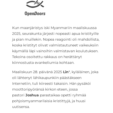
Kun maanjäristys iski Myanmariin maaliskuussa
2025, seurakunta järjesti nopeasti apua kristityille
ja pian muillekin. Nopea reagointi oli mahdollista,
koska kristityt olivat valmistautuneet vaikeuksiin
käymällä läpi vainoihin valmistavan koulutuksen.
Tekoina osoitettu rakkaus on herättänyt
kiinnostusta evankeliumia kohtaan.
Maaliskuun 28. päivänä 2025
Lin
*, kyläläinen, joka
oli lähtenyt lähikaupunkiin päästäkseen
Internetiin, tuli kiireesti takaisin. Hän pysäköi
moottoripyöränsä kirkon eteen, jossa
pastori
Joshua
parastaikaa opetti ryhmää
pohjoismyanmarilaisia kristittyjä, ja huusi
uutisensa.