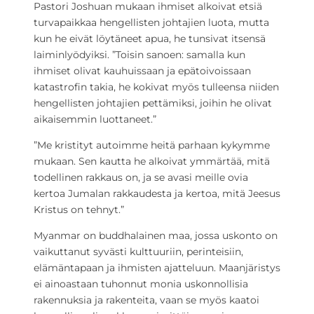
Pastori Joshuan mukaan ihmiset alkoivat etsiä
turvapaikkaa hengellisten johtajien luota, mutta
kun he eivät löytäneet apua, he tunsivat itsensä
laiminlyödyiksi. ”Toisin sanoen: samalla kun
ihmiset olivat kauhuissaan ja epätoivoissaan
katastrofin takia, he kokivat myös tulleensa niiden
hengellisten johtajien pettämiksi, joihin he olivat
aikaisemmin luottaneet.”
”Me kristityt autoimme heitä parhaan kykymme
mukaan. Sen kautta he alkoivat ymmärtää, mitä
todellinen rakkaus on, ja se avasi meille ovia
kertoa Jumalan rakkaudesta ja kertoa, mitä Jeesus
Kristus on tehnyt.”
Myanmar on buddhalainen maa, jossa uskonto on
vaikuttanut syvästi kulttuuriin, perinteisiin,
elämäntapaan ja ihmisten ajatteluun. Maanjäristys
ei ainoastaan tuhonnut monia uskonnollisia
rakennuksia ja rakenteita, vaan se myös kaatoi