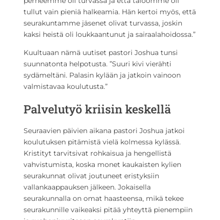
perheemme oli turvassa ja että taloomme oli
tullut vain pieniä halkeamia. Hän kertoi myös, että
seurakuntamme jäsenet olivat turvassa, joskin
kaksi heistä oli loukkaantunut ja sairaalahoidossa.”
Kuultuaan nämä uutiset pastori Joshua tunsi
suunnatonta helpotusta. ”Suuri kivi vierähti
sydämeltäni. Palasin kylään ja jatkoin vainoon
valmistavaa koulutusta.”
Palvelutyö kriisin keskellä
Seuraavien päivien aikana pastori Joshua jatkoi
koulutuksen pitämistä vielä kolmessa kylässä.
Kristityt tarvitsivat rohkaisua ja hengellistä
vahvistumista, koska monet kaukaisten kylien
seurakunnat olivat joutuneet eristyksiin
vallankaappauksen jälkeen. Jokaisella
seurakunnalla on omat haasteensa, mikä tekee
seurakunnille vaikeaksi pitää yhteyttä pienempiin