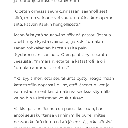
ja ruohonjuuritason seurakuntiin.
”Opetan omassa seurakunnassani säännöllisesti
siitä, miten vainoon voi varautua. Aina kun opetan
siitä, kasvan itsekin hengellisesti.”
Maanjäristystä seuraavina päivinä pastori Joshua
opetti myrskyistä (vainosta), ja koki Jumalan
sanan rohkaisevan häntä sisältä päin.
”Sydämessäni soi laulu ’Olen päättänyt seurata
Jeesusta’. Ymmärsin, että tällä katastrofilla oli
Jumalan antama tarkoitus.”
Yksi syy siihen, että seurakunta pystyi reagoimaan
katastrofiin nopeasti, oli se, että jäsenet olivat jo
valmistautuneet kestämään vaikeuksia käymällä
vainoihin valmistavan koulutuksen.
Vaikka pastori Joshua oli poissa kotoaan, hän
antoi seurakuntansa vanhimmille puhelimitse
neuvon kerätä tietoa niistä jäsenistä, jotka kärsivät