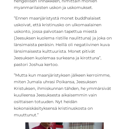
hengellisen linnakkeen, nimittäin monien
myanmarilaisten uskon ja uskomukset.
”Ennen maanjäristystä monet buddhalaiset
uskoivat, että kristinusko on ulkomaalainen
uskonto, jossa palvotaan tapettua miestä
(Jeesuksen kuolema ristille naulittuna) ja joka on
länsimaista peräisin. Heillä oli negatiivinen kuva
länsimaisesta kulttuurista. Monet pitivät
Jeesuksen kuolemaa surkeana ja kirottuna”,
pastori Joshua kertoo.
”Mutta kun maanjäristyksen jälkeen kerroimme,
miten Jumala uhrasi Poikansa, Jeesuksen
Kristuksen, ihmiskunnan tähden, he ymmärsivät
kuulleensa Jeesuksesta aikaisemmin vain
osittaisen totuuden. Nyt heidän
kokonaiskäsityksensä kristinuskosta on
muuttunut.”