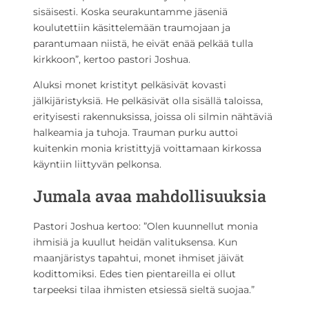
sisäisesti. Koska seurakuntamme jäseniä
koulutettiin käsittelemään traumojaan ja
parantumaan niistä, he eivät enää pelkää tulla
kirkkoon”, kertoo pastori Joshua.
Aluksi monet kristityt pelkäsivät kovasti
jälkijäristyksiä. He pelkäsivät olla sisällä taloissa,
erityisesti rakennuksissa, joissa oli silmin nähtäviä
halkeamia ja tuhoja. Trauman purku auttoi
kuitenkin monia kristittyjä voittamaan kirkossa
käyntiin liittyvän pelkonsa.
Jumala avaa mahdollisuuksia
Pastori Joshua kertoo: ”Olen kuunnellut monia
ihmisiä ja kuullut heidän valituksensa. Kun
maanjäristys tapahtui, monet ihmiset jäivät
kodittomiksi. Edes tien pientareilla ei ollut
tarpeeksi tilaa ihmisten etsiessä sieltä suojaa.”