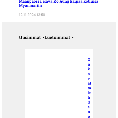
Maanpaossa elävä Ko Aung kaipaa kotiinsa
Myanmariin
12.11.2024 13:50
Uusimmat
Luetuimmat
O
n
k
o
v
al
ta
le
h
d
e
n
p