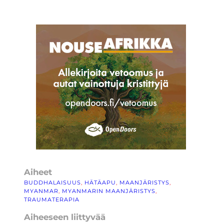
Aiheet
BUDDHALAISUUS
, 
HÄTÄAPU
, 
MAANJÄRISTYS
, 
MYANMAR
, 
MYANMARIN MAANJÄRISTYS
, 
TRAUMATERAPIA
Aiheeseen liittyvää