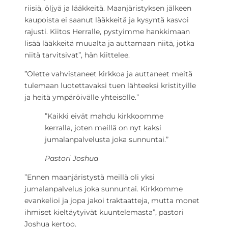
riisiä, öljyä ja lääkkeitä. Maanjäristyksen jälkeen
kaupoista ei saanut lääkkeitä ja kysyntä kasvoi
rajusti. Kiitos Herralle, pystyimme hankkimaan
lisää lääkkeitä muualta ja auttamaan niitä, jotka
niitä tarvitsivat”, hän kiittelee.
”Olette vahvistaneet kirkkoa ja auttaneet meitä
tulemaan luotettavaksi tuen lähteeksi kristityille
ja heitä ympäröivälle yhteisölle.”
”Kaikki eivät mahdu kirkkoomme
kerralla, joten meillä on nyt kaksi
jumalanpalvelusta joka sunnuntai.”
Pastori Joshua
”Ennen maanjäristystä meillä oli yksi
jumalanpalvelus joka sunnuntai. Kirkkomme
evankelioi ja jopa jakoi traktaatteja, mutta monet
ihmiset kieltäytyivät kuuntelemasta”, pastori
Joshua kertoo.