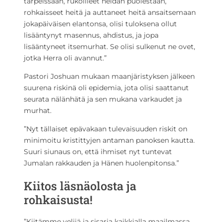
tarpeissaan, rukoilleet heidän puolestaan,
rohkaisseet heitä ja auttaneet heitä ansaitsemaan
jokapäiväisen elantonsa, olisi tuloksena ollut
lisääntynyt masennus, ahdistus, ja jopa
lisääntyneet itsemurhat. Se olisi sulkenut ne ovet,
jotka Herra oli avannut.”
Pastori Joshuan mukaan maanjäristyksen jälkeen
suurena riskinä oli epidemia, jota olisi saattanut
seurata nälänhätä ja sen mukana varkaudet ja
murhat.
”Nyt tällaiset epävakaan tulevaisuuden riskit on
minimoitu kristittyjen antaman panoksen kautta.
Suuri siunaus on, että ihmiset nyt tuntevat
Jumalan rakkauden ja Hänen huolenpitonsa.”
Kiitos läsnäolosta ja
rohkaisusta!
”Kiitämme veljiä ja sisaria kaikkialla maailmassa,