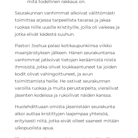
mitä todellinen rakkaus on.
Seurakunnan vanhimmat alkoivat välittömästi
toimittaa arjessa tarpeellista tavaraa ja jakaa
ruokaa niille uusille kristityille, joilla oli vaikeaa ja
jotka elivät kädestä suuhun.
Pastori Joshua palasi kotikaupunkiinsa viikko
maanjäristyksen jälkeen. Hänen seurakuntansa
vanhimmat jatkoivat tietojen keräämistä niistä
ihmisistä, jotka olivat loukkaantuneet tai joiden
kodit olivat vahingoittuneet, ja avun
toimittamista heille. He ostivat seurakunnan
varoilla ruokaa ja muita perustarpeita, vierailivat
jäsenten kodeissa ja rukoilivat näiden kanssa.
Huolehdittuaan omista jäsenistään seurakunta
alkoi auttaa kristittyjen laajempaa yhteisöä,
erityisesti niitä, jotka eivät olleet saaneet mitään
ulkopuolista apua.