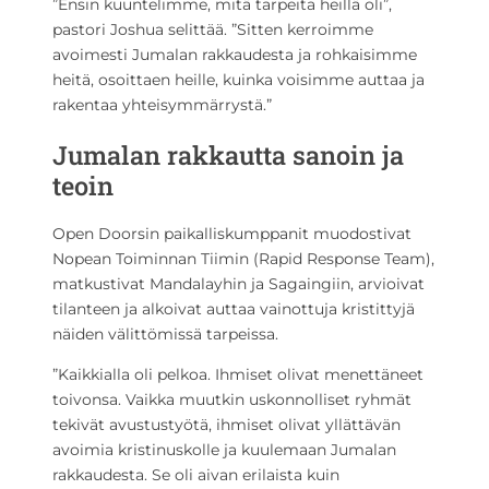
”Ensin kuuntelimme, mitä tarpeita heillä oli”,
pastori Joshua selittää. ”Sitten kerroimme
avoimesti Jumalan rakkaudesta ja rohkaisimme
heitä, osoittaen heille, kuinka voisimme auttaa ja
rakentaa yhteisymmärrystä.”
Jumalan rakkautta sanoin ja
teoin
Open Doorsin paikalliskumppanit muodostivat
Nopean Toiminnan Tiimin (Rapid Response Team),
matkustivat Mandalayhin ja Sagaingiin, arvioivat
tilanteen ja alkoivat auttaa vainottuja kristittyjä
näiden välittömissä tarpeissa.
”Kaikkialla oli pelkoa. Ihmiset olivat menettäneet
toivonsa. Vaikka muutkin uskonnolliset ryhmät
tekivät avustustyötä, ihmiset olivat yllättävän
avoimia kristinuskolle ja kuulemaan Jumalan
rakkaudesta. Se oli aivan erilaista kuin