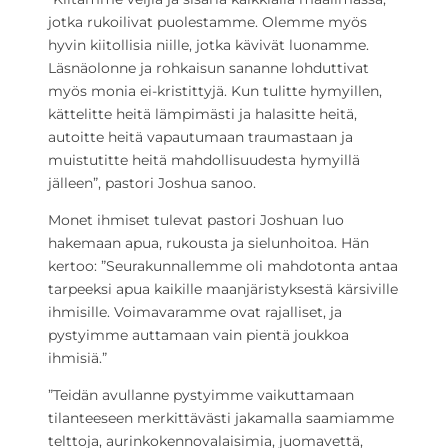
jotka rukoilivat puolestamme. Olemme myös
hyvin kiitollisia niille, jotka kävivät luonamme.
Läsnäolonne ja rohkaisun sananne lohduttivat
myös monia ei-kristittyjä. Kun tulitte hymyillen,
kättelitte heitä lämpimästi ja halasitte heitä,
autoitte heitä vapautumaan traumastaan ja
muistutitte heitä mahdollisuudesta hymyillä
jälleen”, pastori Joshua sanoo.
Monet ihmiset tulevat pastori Joshuan luo
hakemaan apua, rukousta ja sielunhoitoa. Hän
kertoo: ”Seurakunnallemme oli mahdotonta antaa
tarpeeksi apua kaikille maanjäristyksestä kärsiville
ihmisille. Voimavaramme ovat rajalliset, ja
pystyimme auttamaan vain pientä joukkoa
ihmisiä.”
”Teidän avullanne pystyimme vaikuttamaan
tilanteeseen merkittävästi jakamalla saamiamme
telttoja, aurinkokennovalaisimia, juomavettä,