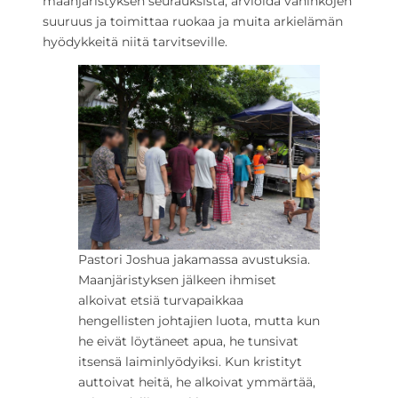
maanjäristyksen seurauksista, arvioida vahinkojen
suuruus ja toimittaa ruokaa ja muita arkielämän
hyödykkeitä niitä tarvitseville.
Pastori Joshua jakamassa avustuksia.
Maanjäristyksen jälkeen ihmiset
alkoivat etsiä turvapaikkaa
hengellisten johtajien luota, mutta kun
he eivät löytäneet apua, he tunsivat
itsensä laiminlyödyiksi. Kun kristityt
auttoivat heitä, he alkoivat ymmärtää,