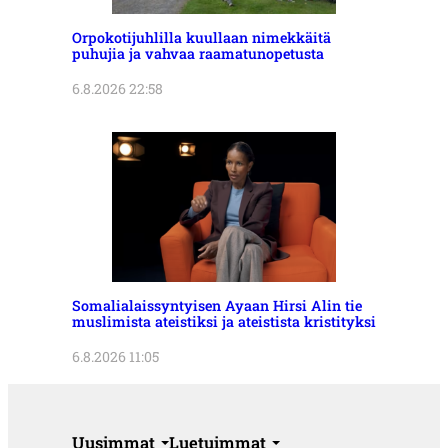
Orpokotijuhlilla kuullaan nimekkäitä
puhujia ja vahvaa raamatunopetusta
6.8.2026 22:58
Somalialaissyntyisen Ayaan Hirsi Alin tie
muslimista ateistiksi ja ateistista kristityksi
6.8.2026 11:05
Uusimmat
Luetuimmat