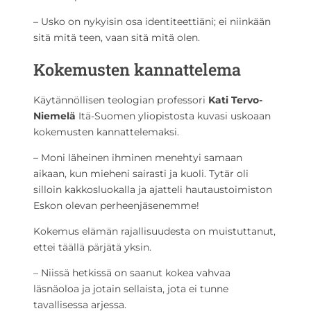
– Usko on nykyisin osa identiteettiäni; ei niinkään
sitä mitä teen, vaan sitä mitä olen.
Kokemusten kannattelema
Käytännöllisen teologian professori
Kati Tervo-
Niemelä
Itä-Suomen yliopistosta kuvasi uskoaan
kokemusten kannattelemaksi.
– Moni läheinen ihminen menehtyi samaan
aikaan, kun mieheni sairasti ja kuoli. Tytär oli
silloin kakkosluokalla ja ajatteli hautaustoimiston
Eskon olevan perheenjäsenemme!
Kokemus elämän rajallisuudesta on muistuttanut,
ettei täällä pärjätä yksin.
– Niissä hetkissä on saanut kokea vahvaa
läsnäoloa ja jotain sellaista, jota ei tunne
tavallisessa arjessa.