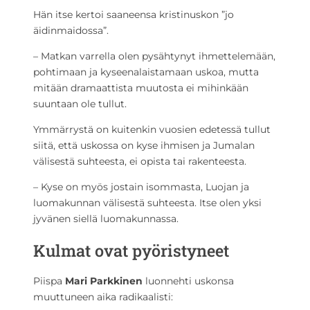
Hän itse kertoi saaneensa kristinuskon ”jo
äidinmaidossa”.
– Matkan varrella olen pysähtynyt ihmettelemään,
pohtimaan ja kyseenalaistamaan uskoa, mutta
mitään dramaattista muutosta ei mihinkään
suuntaan ole tullut.
Ymmärrystä on kuitenkin vuosien edetessä tullut
siitä, että uskossa on kyse ihmisen ja Jumalan
välisestä suhteesta, ei opista tai rakenteesta.
– Kyse on myös jostain isommasta, Luojan ja
luomakunnan välisestä suhteesta. Itse olen yksi
jyvänen siellä luomakunnassa.
Kulmat ovat pyöristyneet
Piispa
Mari Parkkinen
luonnehti uskonsa
muuttuneen aika radikaalisti: