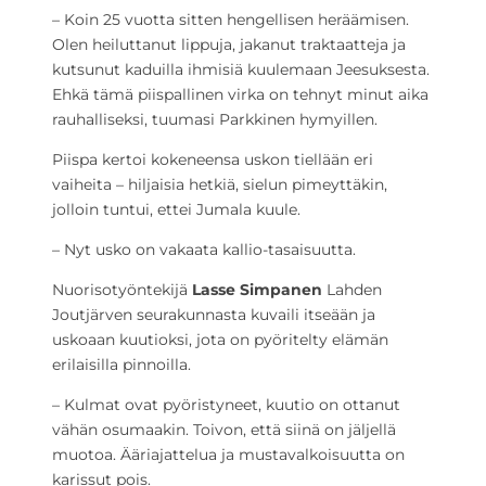
– Koin 25 vuotta sitten hengellisen heräämisen.
Olen heiluttanut lippuja, jakanut traktaatteja ja
kutsunut kaduilla ihmisiä kuulemaan Jeesuksesta.
Ehkä tämä piispallinen virka on tehnyt minut aika
rauhalliseksi, tuumasi Parkkinen hymyillen.
Piispa kertoi kokeneensa uskon tiellään eri
vaiheita – hiljaisia hetkiä, sielun pimeyttäkin,
jolloin tuntui, ettei Jumala kuule.
– Nyt usko on vakaata kallio-tasaisuutta.
Nuorisotyöntekijä
Lasse Simpanen
Lahden
Joutjärven seurakunnasta kuvaili itseään ja
uskoaan kuutioksi, jota on pyöritelty elämän
erilaisilla pinnoilla.
– Kulmat ovat pyöristyneet, kuutio on ottanut
vähän osumaakin. Toivon, että siinä on jäljellä
muotoa. Ääriajattelua ja mustavalkoisuutta on
karissut pois.