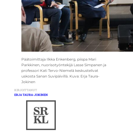
Päätoimittaja Ilkka Enkenberg, piispa Mari
Parkkinen, nuorisotyöntekijä Lasse Simpanen ja
professori Kati Tervo-Niemelä keskustelivat
uskosta Sanan Suvipäivillä. Kuva: Erja Taura-
Jokinen
KIRJOITTANUT
ERJA TAURA-JOKINEN