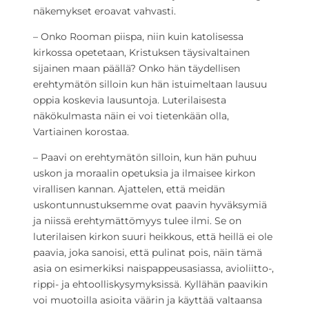
näkemykset eroavat vahvasti.
– Onko Rooman piispa, niin kuin katolisessa
kirkossa opetetaan, Kristuksen täysivaltainen
sijainen maan päällä? Onko hän täydellisen
erehtymätön silloin kun hän istuimeltaan lausuu
oppia koskevia lausuntoja. Luterilaisesta
näkökulmasta näin ei voi tietenkään olla,
Vartiainen korostaa.
– Paavi on erehtymätön silloin, kun hän puhuu
uskon ja moraalin opetuksia ja ilmaisee kirkon
virallisen kannan. Ajattelen, että meidän
uskontunnustuksemme ovat paavin hyväksymiä
ja niissä erehtymättömyys tulee ilmi. Se on
luterilaisen kirkon suuri heikkous, että heillä ei ole
paavia, joka sanoisi, että pulinat pois, näin tämä
asia on esimerkiksi naispappeusasiassa, avioliitto-,
rippi- ja ehtoolliskysymyksissä. Kyllähän paavikin
voi muotoilla asioita väärin ja käyttää valtaansa