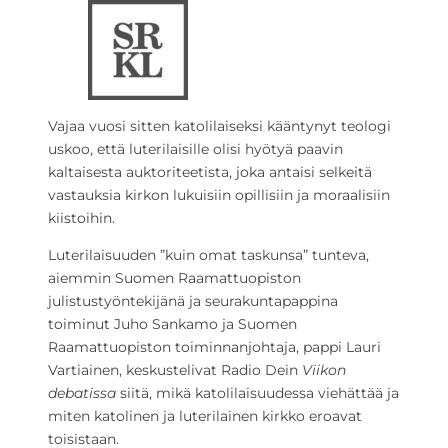
Vajaa vuosi sitten katolilaiseksi kääntynyt teologi
uskoo, että luterilaisille olisi hyötyä paavin
kaltaisesta auktoriteetista, joka antaisi selkeitä
vastauksia kirkon lukuisiin opillisiin ja moraalisiin
kiistoihin.
Luterilaisuuden ”kuin omat taskunsa” tunteva,
aiemmin Suomen Raamattuopiston
julistustyöntekijänä ja seurakuntapappina
toiminut Juho Sankamo ja Suomen
Raamattuopiston toiminnanjohtaja, pappi Lauri
Vartiainen, keskustelivat Radio Dein
Viikon
debatissa
siitä, mikä katolilaisuudessa viehättää ja
miten katolinen ja luterilainen kirkko eroavat
toisistaan.