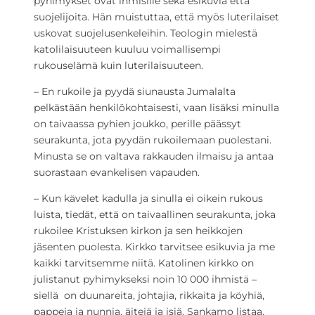
pyhimykset ovat ihmisille sekä esikuvia että
suojelijoita. Hän muistuttaa, että myös luterilaiset
uskovat suojelusenkeleihin. Teologin mielestä
katolilaisuuteen kuuluu voimallisempi
rukouselämä kuin luterilaisuuteen.
– En rukoile ja pyydä siunausta Jumalalta
pelkästään henkilökohtaisesti, vaan lisäksi minulla
on taivaassa pyhien joukko, perille päässyt
seurakunta, jota pyydän rukoilemaan puolestani.
Minusta se on valtava rakkauden ilmaisu ja antaa
suorastaan evankelisen vapauden.
– Kun kävelet kadulla ja sinulla ei oikein rukous
luista, tiedät, että on taivaallinen seurakunta, joka
rukoilee Kristuksen kirkon ja sen heikkojen
jäsenten puolesta. Kirkko tarvitsee esikuvia ja me
kaikki tarvitsemme niitä. Katolinen kirkko on
julistanut pyhimykseksi noin 10 000 ihmistä –
siellä on duunareita, johtajia, rikkaita ja köyhiä,
pappeja ja nunnia, äitejä ja isiä, Sankamo listaa.