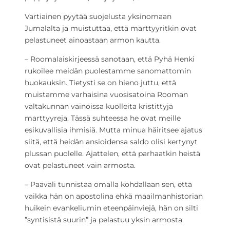
Vartiainen pyytää suojelusta yksinomaan
Jumalalta ja muistuttaa, että marttyyritkin ovat
pelastuneet ainoastaan armon kautta.
– Roomalaiskirjeessä sanotaan, että Pyhä Henki
rukoilee meidän puolestamme sanomattomin
huokauksin. Tietysti se on hieno juttu, että
muistamme varhaisina vuosisatoina Rooman
valtakunnan vainoissa kuolleita kristittyjä
marttyyreja. Tässä suhteessa he ovat meille
esikuvallisia ihmisiä. Mutta minua häiritsee ajatus
siitä, että heidän ansioidensa saldo olisi kertynyt
plussan puolelle. Ajattelen, että parhaatkin heistä
ovat pelastuneet vain armosta.
– Paavali tunnistaa omalla kohdallaan sen, että
vaikka hän on apostolina ehkä maailmanhistorian
huikein evankeliumin eteenpäinviejä, hän on silti
”syntisistä suurin” ja pelastuu yksin armosta.