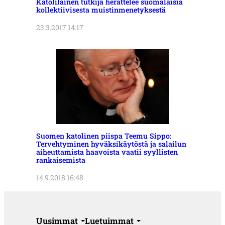
Katolilainen tutkija herättelee suomalaisia
kollektiivisesta muistinmenetyksestä
23.3.2017 14:17
Suomen katolinen piispa Teemu Sippo:
Tervehtyminen hyväksikäytöstä ja salailun
aiheuttamista haavoista vaatii syyllisten
rankaisemista
14.9.2018 16:48
Uusimmat
Luetuimmat