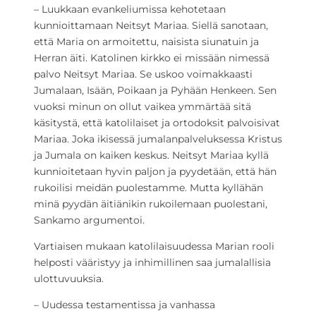
– Luukkaan evankeliumissa kehotetaan
kunnioittamaan Neitsyt Mariaa. Siellä sanotaan,
että Maria on armoitettu, naisista siunatuin ja
Herran äiti. Katolinen kirkko ei missään nimessä
palvo Neitsyt Mariaa. Se uskoo voimakkaasti
Jumalaan, Isään, Poikaan ja Pyhään Henkeen. Sen
vuoksi minun on ollut vaikea ymmärtää sitä
käsitystä, että katolilaiset ja ortodoksit palvoisivat
Mariaa. Joka ikisessä jumalanpalveluksessa Kristus
ja Jumala on kaiken keskus. Neitsyt Mariaa kyllä
kunnioitetaan hyvin paljon ja pyydetään, että hän
rukoilisi meidän puolestamme. Mutta kyllähän
minä pyydän äitiänikin rukoilemaan puolestani,
Sankamo argumentoi.
Vartiaisen mukaan katolilaisuudessa Marian rooli
helposti vääristyy ja inhimillinen saa jumalallisia
ulottuvuuksia.
– Uudessa testamentissa ja vanhassa