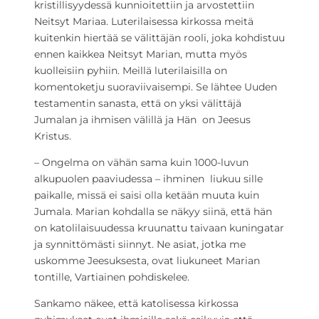
kristillisyydessä kunnioitettiin ja arvostettiin
Neitsyt Mariaa. Luterilaisessa kirkossa meitä
kuitenkin hiertää se välittäjän rooli, joka kohdistuu
ennen kaikkea Neitsyt Marian, mutta myös
kuolleisiin pyhiin. Meillä luterilaisilla on
komentoketju suoraviivaisempi. Se lähtee Uuden
testamentin sanasta, että on yksi välittäjä
Jumalan ja ihmisen välillä ja Hän on Jeesus
Kristus.
– Ongelma on vähän sama kuin 1000-luvun
alkupuolen paaviudessa – ihminen liukuu sille
paikalle, missä ei saisi olla ketään muuta kuin
Jumala. Marian kohdalla se näkyy siinä, että hän
on katolilaisuudessa kruunattu taivaan kuningatar
ja synnittömästi siinnyt. Ne asiat, jotka me
uskomme Jeesuksesta, ovat liukuneet Marian
tontille, Vartiainen pohdiskelee.
Sankamo näkee, että katolisessa kirkossa