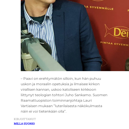
– Paavi on erehtymätön silloin, kun hän puhuu
uskon ja moraalin opetuksia ja ilmaisee kirkon
virallisen kannan, uskoo katoliseen kirkkoon
liittynyt teologian tohtori Juho Sankamo. Suomen
Raamattuopiston toiminnanjohtaja Lauri
Vartiaisen mukaan ”luterilaisesta näkökulmasta
näin ei voi tietenkään olla”.
KIRJOITTANUT
MILLA SUONIO