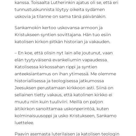
kanssa. Toisaalta Lutherinkin ajatus oli se, että eri
tunnustuskunnista löytyy oikeita sydämen
uskovia ja tilanne on sama tänä päivänäkin.
Sankamokin kertoo uskovansa armoon ja
Kristukseen syntien sovittajana. Hän tuo esiin
katolisen kirkon pitkän historian ja vakauden.
– En koe, että olisin nyt lain alle joutunut, vaan
elän tyytyväisenä evankeliumin vapaudessa.
Katolisessa kirkossahan rippi ja syntien
anteeksiantamus on ihan ytimessä. Me olemme
historiallisessa ja teologisessa jatkumossa
Jeesuksen perustamaan kirkkoon asti. Siinä on
sellainen tietty vakaus, että katolinen kirkko ei
muutu niin kuin tuuliviiri. Meillä on paljon
äitikirkon sanoittamaa uskonperintöä, kuten
kolminaisuusoppi ja usko Kristukseen, Sankamo
luettelee.
Paavin asemasta luterilaisen ja katolisen teologin