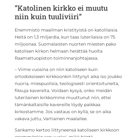
”Katolinen kirkko ei muutu
niin kuin tuuliviiri”
Enemmistö maailman kristityistä on katolilaisia.
Heitä on 1,3 miljardia, kun taas luterilaisia on 75
miljoonaa. Suomalaisten nuorten miesten pako
katolisen kirkon helmaan herättää huolta
Raamattuopiston toiminnanjohtajassa.
– Viime vuosina on niin katoliseen kuin
ortodoksiseen kirkkoonkin liittynyt aika iso joukko
nuoria, miespuolisia, teologisesti orientoituneita,
fiksuja kavereita. Voidaan kysyä, onko meidän
luterilainen kirkkomme muuttunut niin, ettei
tämänkaltaisille kavereille löydy paikkaa
kirkostamme. Jos vastaus on kyllä, se on aika
vakava juttu, Vartiainen maalailee.
Sankamo kertoo liittyneensä katoliseen kirkkoon