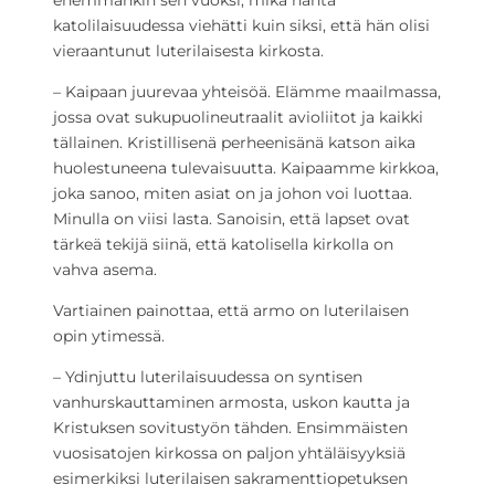
enemmänkin sen vuoksi, mikä häntä
katolilaisuudessa viehätti kuin siksi, että hän olisi
vieraantunut luterilaisesta kirkosta.
– Kaipaan juurevaa yhteisöä. Elämme maailmassa,
jossa ovat sukupuolineutraalit avioliitot ja kaikki
tällainen. Kristillisenä perheenisänä katson aika
huolestuneena tulevaisuutta. Kaipaamme kirkkoa,
joka sanoo, miten asiat on ja johon voi luottaa.
Minulla on viisi lasta. Sanoisin, että lapset ovat
tärkeä tekijä siinä, että katolisella kirkolla on
vahva asema.
Vartiainen painottaa, että armo on luterilaisen
opin ytimessä.
– Ydinjuttu luterilaisuudessa on syntisen
vanhurskauttaminen armosta, uskon kautta ja
Kristuksen sovitustyön tähden. Ensimmäisten
vuosisatojen kirkossa on paljon yhtäläisyyksiä
esimerkiksi luterilaisen sakramenttiopetuksen