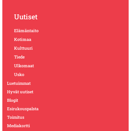
Uutiset
Elämäntaito
Kotimaa
Kulttuuri
Tiede
Ulkomaat
Usko
Luetuimmat
Hyvät uutiset
Blogit
Esirukouspalsta
Toimitus
Mediakortti