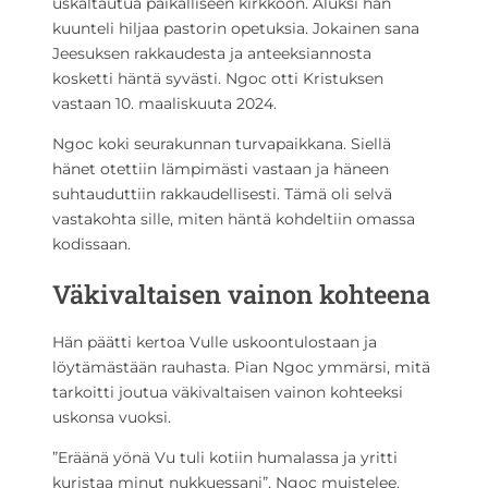
uskaltautua paikalliseen kirkkoon. Aluksi hän
kuunteli hiljaa pastorin opetuksia. Jokainen sana
Jeesuksen rakkaudesta ja anteeksiannosta
kosketti häntä syvästi. Ngoc otti Kristuksen
vastaan 10. maaliskuuta 2024.
Ngoc koki seurakunnan turvapaikkana. Siellä
hänet otettiin lämpimästi vastaan ja häneen
suhtauduttiin rakkaudellisesti. Tämä oli selvä
vastakohta sille, miten häntä kohdeltiin omassa
kodissaan.
Väkivaltaisen vainon kohteena
Hän päätti kertoa Vulle uskoontulostaan ja
löytämästään rauhasta. Pian Ngoc ymmärsi, mitä
tarkoitti joutua väkivaltaisen vainon kohteeksi
uskonsa vuoksi.
”Eräänä yönä Vu tuli kotiin humalassa ja yritti
kuristaa minut nukkuessani”, Ngoc muistelee.