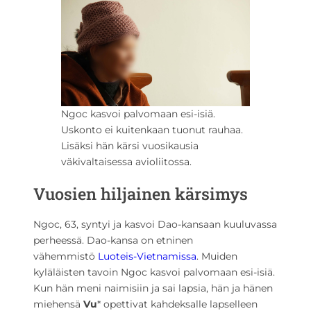
Ngoc kasvoi palvomaan esi-isiä.
Uskonto ei kuitenkaan tuonut rauhaa.
Lisäksi hän kärsi vuosikausia
väkivaltaisessa avioliitossa.
Vuosien hiljainen kärsimys
Ngoc, 63, syntyi ja kasvoi Dao-kansaan kuuluvassa
perheessä. Dao-kansa on etninen
vähemmistö
Luoteis-Vietnamissa
. Muiden
kyläläisten tavoin Ngoc kasvoi palvomaan esi-isiä.
Kun hän meni naimisiin ja sai lapsia, hän ja hänen
miehensä
Vu
* opettivat kahdeksalle lapselleen