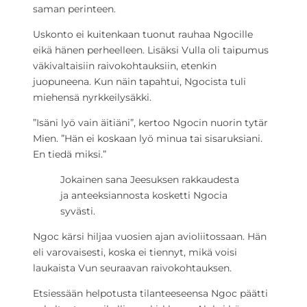
saman perinteen.
Uskonto ei kuitenkaan tuonut rauhaa Ngocille
eikä hänen perheelleen. Lisäksi Vulla oli taipumus
väkivaltaisiin raivokohtauksiin, etenkin
juopuneena. Kun näin tapahtui, Ngocista tuli
miehensä nyrkkeilysäkki.
”Isäni lyö vain äitiäni”, kertoo Ngocin nuorin tytär
Mien. ”Hän ei koskaan lyö minua tai sisaruksiani.
En tiedä miksi.”
Jokainen sana Jeesuksen rakkaudesta
ja anteeksiannosta kosketti Ngocia
syvästi.
Ngoc kärsi hiljaa vuosien ajan avioliitossaan. Hän
eli varovaisesti, koska ei tiennyt, mikä voisi
laukaista Vun seuraavan raivokohtauksen.
Etsiessään helpotusta tilanteeseensa Ngoc päätti