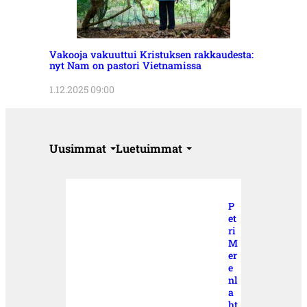
Vakooja vakuuttui Kristuksen rakkaudesta:
nyt Nam on pastori Vietnamissa
1.12.2025 09:00
Uusimmat
Luetuimmat
P
et
ri
M
er
e
nl
a
ht