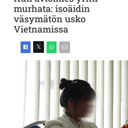
murhata: isoäidin
väsymätön usko
Vietnamissa