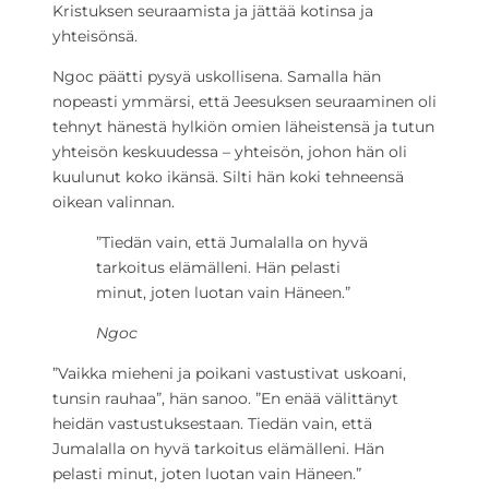
Kristuksen seuraamista ja jättää kotinsa ja
yhteisönsä.
Ngoc päätti pysyä uskollisena. Samalla hän
nopeasti ymmärsi, että Jeesuksen seuraaminen oli
tehnyt hänestä hylkiön omien läheistensä ja tutun
yhteisön keskuudessa – yhteisön, johon hän oli
kuulunut koko ikänsä. Silti hän koki tehneensä
oikean valinnan.
”Tiedän vain, että Jumalalla on hyvä
tarkoitus elämälleni. Hän pelasti
minut, joten luotan vain Häneen.”
Ngoc
”Vaikka mieheni ja poikani vastustivat uskoani,
tunsin rauhaa”, hän sanoo. ”En enää välittänyt
heidän vastustuksestaan. Tiedän vain, että
Jumalalla on hyvä tarkoitus elämälleni. Hän
pelasti minut, joten luotan vain Häneen.”