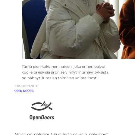
Tämä pienikokoinen nainen, joka ennen palvoi
kuolleita esi-isiä ja on selvinnyt murhayrityksistä,
on nähnyt Jumalan toimivan voimallisesti.
KIRJOITTANUT
OPEN DOORS
Ngoc on palvonut kuolleita esi-isiä, selvinnyt