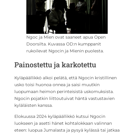
Ngoc ja Mien ovat saaneet apua Open
Doorsilta. Kuvassa OD:n kumppanit
rukoilevat Ngocin ja Mienin puolesta.
Painostettu ja karkotettu
Kyläpäällikkö alkoi pelätä, että Ngocin kristillinen
usko toisi huonoa onnea ja saisi muutkin
luopumaan heimon perinteisistä uskomuksista.
Ngocin pojatkin liittoutuivat häntä vastustavien
kyläläisten kanssa.
Elokuussa 2024 kyläpäällikkö kutsui Ngocin
luokseen ja asetti hänet kohtalokkaan valinnan
eteen: luopua Jumalasta ja pysyä kylässä tai jatkaa