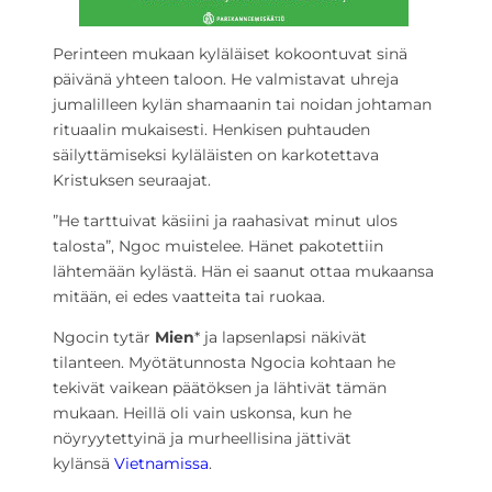
Perinteen mukaan kyläläiset kokoontuvat sinä
päivänä yhteen taloon. He valmistavat uhreja
jumalilleen kylän shamaanin tai noidan johtaman
rituaalin mukaisesti. Henkisen puhtauden
säilyttämiseksi kyläläisten on karkotettava
Kristuksen seuraajat.
”He tarttuivat käsiini ja raahasivat minut ulos
talosta”, Ngoc muistelee. Hänet pakotettiin
lähtemään kylästä. Hän ei saanut ottaa mukaansa
mitään, ei edes vaatteita tai ruokaa.
Ngocin tytär
Mien
* ja lapsenlapsi näkivät
tilanteen. Myötätunnosta Ngocia kohtaan he
tekivät vaikean päätöksen ja lähtivät tämän
mukaan. Heillä oli vain uskonsa, kun he
nöyryytettyinä ja murheellisina jättivät
kylänsä
Vietnamissa
.