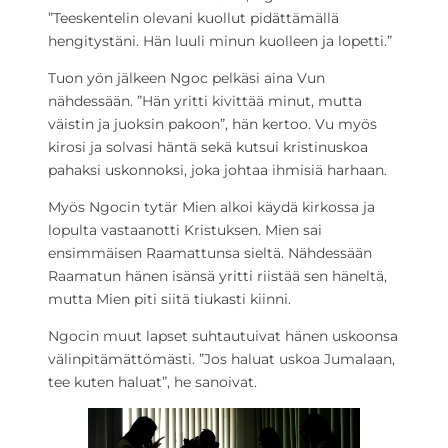
”Teeskentelin olevani kuollut pidättämällä
hengitystäni. Hän luuli minun kuolleen ja lopetti.”
Tuon yön jälkeen Ngoc pelkäsi aina Vun
nähdessään. ”Hän yritti kivittää minut, mutta
väistin ja juoksin pakoon”, hän kertoo. Vu myös
kirosi ja solvasi häntä sekä kutsui kristinuskoa
pahaksi uskonnoksi, joka johtaa ihmisiä harhaan.
Myös Ngocin tytär Mien alkoi käydä kirkossa ja
lopulta vastaanotti Kristuksen. Mien sai
ensimmäisen Raamattunsa sieltä. Nähdessään
Raamatun hänen isänsä yritti riistää sen häneltä,
mutta Mien piti siitä tiukasti kiinni.
Ngocin muut lapset suhtautuivat hänen uskoonsa
välinpitämättömästi. ”Jos haluat uskoa Jumalaan,
tee kuten haluat”, he sanoivat.