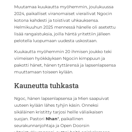
Muutamaa kuukautta myöhemmin, joulukuussa
2024, paikalliset viranomaiset vierailivat Ngocin
kotona kahdesti ja toistivat uhkauksensa.
Helmikuuhun 2025 mennessä hänelle oli asetettu
lisää rangaistuksia, joilla häntä yritettiin jälleen
pelotella luopumaan uudesta uskostaan.
Kuukautta myöhemmin 20 ihmisen joukko teki
viimeisen hyökkäyksen Ngocin kimppuun ja
pakotti hänet, hänen tyttärensä ja lapsenlapsensa
muuttamaan toiseen kylään.
Kauneutta tuhkasta
Ngoc, hänen lapsenlapsensa ja Mien saapuivat
uuteen kylään lähes tyhjin käsin. Onneksi
sikäläinen kristitty tarjosi heille väliaikaisen
suojan. Pastori
Nhan
*, paikallinen
seurakunnanjohtaja ja Open Doorsin