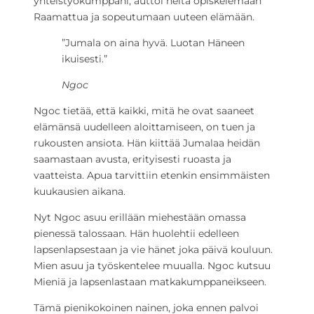
yhteistyökumppani, auttoi heitä opiskelemaan
Raamattua ja sopeutumaan uuteen elämään.
”Jumala on aina hyvä. Luotan Häneen
ikuisesti.”
Ngoc
Ngoc tietää, että kaikki, mitä he ovat saaneet
elämänsä uudelleen aloittamiseen, on tuen ja
rukousten ansiota. Hän kiittää Jumalaa heidän
saamastaan avusta, erityisesti ruoasta ja
vaatteista. Apua tarvittiin etenkin ensimmäisten
kuukausien aikana.
Nyt Ngoc asuu erillään miehestään omassa
pienessä talossaan. Hän huolehtii edelleen
lapsenlapsestaan ja vie hänet joka päivä kouluun.
Mien asuu ja työskentelee muualla. Ngoc kutsuu
Mieniä ja lapsenlastaan matkakumppaneikseen.
Tämä pienikokoinen nainen, joka ennen palvoi