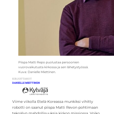
Piispa Matti Repo puolustaa persoonien
vuorovaikutusta kirkossa ja sen lähetystyössä.
Kuva: Danielle Miettinen.
KIRJOITTANUT
DANIELLE MIETTINEN
Viime viikolla Etelä-Koreassa munkiksi vihitty
robotti on saanut piispa Matti Revon pohtimaan
tekoälyn mahdollisuuksia kirkon missiossa. Voiko