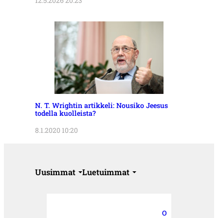
12.5.2026 20:23
N. T. Wrightin artikkeli: Nousiko Jeesus
todella kuolleista?
8.1.2020 10:20
Uusimmat
Luetuimmat
O