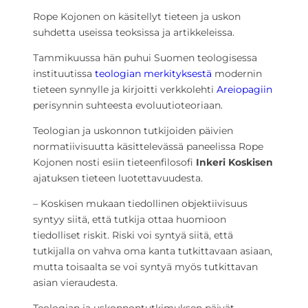
Rope Kojonen on käsitellyt tieteen ja uskon
suhdetta useissa teoksissa ja artikkeleissa.
Tammikuussa hän puhui Suomen teologisessa
instituutissa
teologian merkityksestä
modernin
tieteen synnylle ja kirjoitti verkkolehti
Areiopagiin
perisynnin suhteesta evoluutioteoriaan.
Teologian ja uskonnon tutkijoiden päivien
normatiivisuutta käsittelevässä paneelissa Rope
Kojonen nosti esiin tieteenfilosofi
Inkeri Koskisen
ajatuksen tieteen luotettavuudesta.
– Koskisen mukaan tiedollinen objektiivisuus
syntyy siitä, että tutkija ottaa huomioon
tiedolliset riskit. Riski voi syntyä siitä, että
tutkijalla on vahva oma kanta tutkittavaan asiaan,
mutta toisaalta se voi syntyä myös tutkittavan
asian vieraudesta.
Teologian ja uskonnontutkimuksen päivät