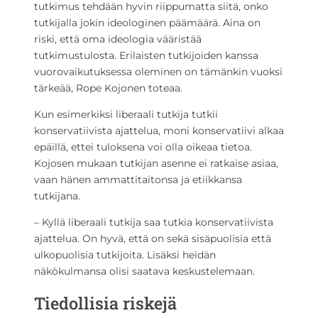
tutkimus tehdään hyvin riippumatta siitä, onko
tutkijalla jokin ideologinen päämäärä. Aina on
riski, että oma ideologia vääristää
tutkimustulosta. Erilaisten tutkijoiden kanssa
vuorovaikutuksessa oleminen on tämänkin vuoksi
tärkeää, Rope Kojonen toteaa.
Kun esimerkiksi liberaali tutkija tutkii
konservatiivista ajattelua, moni konservatiivi alkaa
epäillä, ettei tuloksena voi olla oikeaa tietoa.
Kojosen mukaan tutkijan asenne ei ratkaise asiaa,
vaan hänen ammattitaitonsa ja etiikkansa
tutkijana.
– Kyllä liberaali tutkija saa tutkia konservatiivista
ajattelua. On hyvä, että on sekä sisäpuolisia että
ulkopuolisia tutkijoita. Lisäksi heidän
näkökulmansa olisi saatava keskustelemaan.
Tiedollisia riskejä