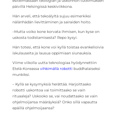
esitelmässään teologian ja uskonnon tutkimuksen
päivillä Helsingissä keskiviikkona.
Hän arveli, että tekoälyltä sujuu esimerkiksi
nälänhädän lievittäminen ja sairaiden hoito.
–Mutta voiko kone korvata ihmisen, kun kyse on
uskosta todistamisesta? Repo kysyi.
Hän totesi, että kone voi kyllä toistaa evankelioivia
iskulauseita ja lausua oppimiaan siunauksia.
Viime viikolla uutta teknologiaa hyödynnettiin
Etelä-Koreassa
vihkimällä robotti
buddhalaiseksi
munkiksi.
– Kyllä se kysymyksiä herättää. Harjoittaako
robotti uskontoa vai toimittaako se vain
rituaaleja? Uskooko se, vai noudattaako se vain
ohjelmoijansa määräyksiä? Onko sillä vapautta
epäillä ohjelmoijaansa?