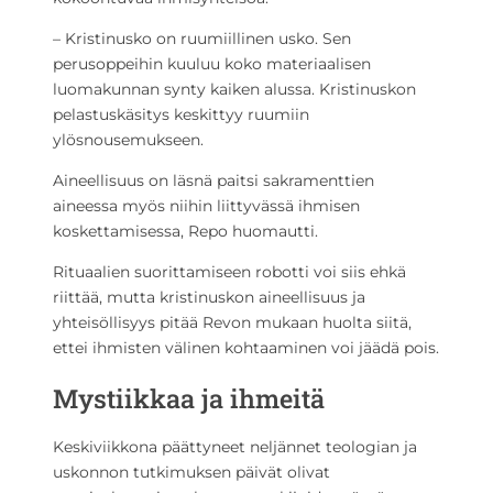
– Kristinusko on ruumiillinen usko. Sen
perusoppeihin kuuluu koko materiaalisen
luomakunnan synty kaiken alussa. Kristinuskon
pelastuskäsitys keskittyy ruumiin
ylösnousemukseen.
Aineellisuus on läsnä paitsi sakramenttien
aineessa myös niihin liittyvässä ihmisen
koskettamisessa, Repo huomautti.
Rituaalien suorittamiseen robotti voi siis ehkä
riittää, mutta kristinuskon aineellisuus ja
yhteisöllisyys pitää Revon mukaan huolta siitä,
ettei ihmisten välinen kohtaaminen voi jäädä pois.
Mystiikkaa ja ihmeitä
Keskiviikkona päättyneet neljännet teologian ja
uskonnon tutkimuksen päivät olivat