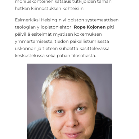
moniuskontoinen katsaus tutkijoiden tämän
hetken kiinnostuksen kohteisiin.
Esimerkiksi Helsingin yliopiston systemaattisen
teologian yliopistonlehtori
Rope Kojonen
piti
päivillä esitelmät mystisen kokemuksen
ymmärtämisestä, tiedon paikallistumisesta
uskonnon ja tieteen suhdetta käsittelevässä
keskustelussa sekä pahan filosofiasta.