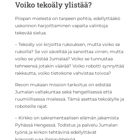
Voiko tekoäly ylistää?
Piispan mielestä on tarpeen pohtia, edellyttääkö
uskonnon harjoittaminen vapaita valintoja
tekevää sielua.
– Tekoäly voi kirjoitta rukouksen, mutta voiko se
rukoilla? Se voi säveltää ja sanoittaa virren, mutta
voiko se ylistää Jumalaa? Voiko se tunnustaa
tehneensä jotakin väärää? Voiko robotti synnyttää
rakkautta, voiko tietokone vahvistaa toivoa?
Revon mukaan mission tarkoitus on edistää
Jumalan valtakuntaa sekä hengellisessä että
ruumiillisessa mielessä. Tämä asettaa tekoälylle ja
roboteille rajat.
– Kirkko on sakramentaalisen elämän jakamista
Pyhässä Hengessä. Todistus ja palvelu Jumalan
työnä ja kirkon tehtävinä edellyttävät
kokoontuvaa ihmisyhteisöä.