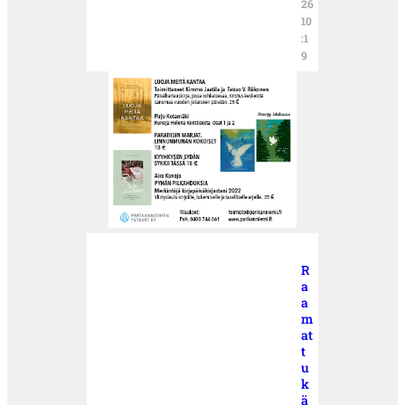
26
10
:1
9
R
a
a
m
at
t
u
k
ä