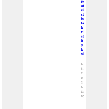
ja
at
ei
st
is
ta
k
ri
st
it
y
k
si
6.
8.
2
0
2
6
11:
05