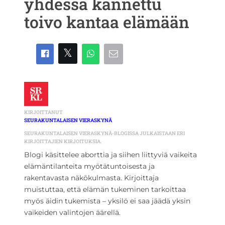
yhdessä kannettu
toivo kantaa elämään
KIRJOITTANUT
SEURAKUNTALAISEN VIERASKYNÄ
SEURAKUNTALAISEN VIERASKYNÄ-BLOGISSA JULKAISTAAN ERI
KIRJOITTAJIEN KIRJOITUKSIA.
Blogi käsittelee aborttia ja siihen liittyviä vaikeita
elämäntilanteita myötätuntoisesta ja
rakentavasta näkökulmasta. Kirjoittaja
muistuttaa, että elämän tukeminen tarkoittaa
myös äidin tukemista – yksilö ei saa jäädä yksin
vaikeiden valintojen äärellä.