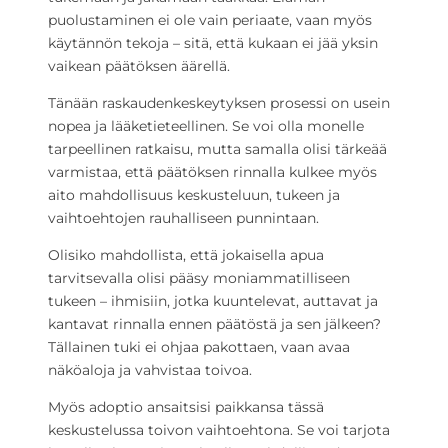
puolustaminen ei ole vain periaate, vaan myös
käytännön tekoja – sitä, että kukaan ei jää yksin
vaikean päätöksen äärellä.
Tänään raskaudenkeskeytyksen prosessi on usein
nopea ja lääketieteellinen. Se voi olla monelle
tarpeellinen ratkaisu, mutta samalla olisi tärkeää
varmistaa, että päätöksen rinnalla kulkee myös
aito mahdollisuus keskusteluun, tukeen ja
vaihtoehtojen rauhalliseen punnintaan.
Olisiko mahdollista, että jokaisella apua
tarvitsevalla olisi pääsy moniammatilliseen
tukeen – ihmisiin, jotka kuuntelevat, auttavat ja
kantavat rinnalla ennen päätöstä ja sen jälkeen?
Tällainen tuki ei ohjaa pakottaen, vaan avaa
näköaloja ja vahvistaa toivoa.
Myös adoptio ansaitsisi paikkansa tässä
keskustelussa toivon vaihtoehtona. Se voi tarjota