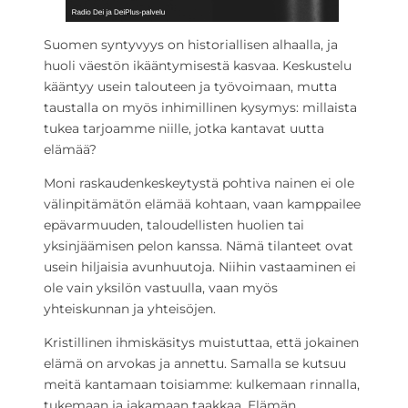
Suomen syntyvyys on historiallisen alhaalla, ja
huoli väestön ikääntymisestä kasvaa. Keskustelu
kääntyy usein talouteen ja työvoimaan, mutta
taustalla on myös inhimillinen kysymys: millaista
tukea tarjoamme niille, jotka kantavat uutta
elämää?
Moni raskaudenkeskeytystä pohtiva nainen ei ole
välinpitämätön elämää kohtaan, vaan kamppailee
epävarmuuden, taloudellisten huolien tai
yksinjäämisen pelon kanssa. Nämä tilanteet ovat
usein hiljaisia avunhuutoja. Niihin vastaaminen ei
ole vain yksilön vastuulla, vaan myös
yhteiskunnan ja yhteisöjen.
Kristillinen ihmiskäsitys muistuttaa, että jokainen
elämä on arvokas ja annettu. Samalla se kutsuu
meitä kantamaan toisiamme: kulkemaan rinnalla,
tukemaan ja jakamaan taakkaa. Elämän