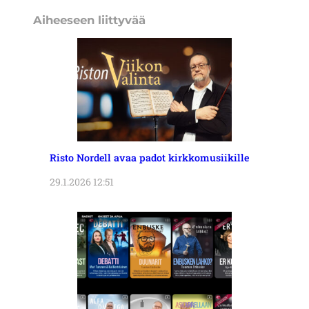
Aiheeseen liittyvää
Risto Nordell avaa padot kirkkomusiikille
29.1.2026 12:51