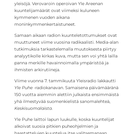
yleisöjä. Verovaroin operoivan Yle Areenan
kuuntelijamäärät ovat viimeksi kuluneen
kymmenen vuoden aikana
moninkymmenkertaistuneet.
Samaan aikaan radion kuunteletottumukset ovat
muuttuneet viime vuosina radikaalisti. Media-alan
tutkimuksia tarkastelemalla muutoksesta piirtyy
analyytikolle kirkas kuva, mutta sen voi yhtä lailla
panna merkille havainnoimalla ympäristöä ja
ihmisten arkirutiineja.
Viime vuonna 7. tammikuuta Yleisradio lakkautti
Yle Puhe
-radiokanavan. Samaisena päivämääränä
150 vuotta aiemmin alettiin julkaista ensimmäistä
yhä ilmestyvää suomenkielistä sanomalehteä,
Keskisuomalaista
.
Yle Puhe laittoi lapun luukulle, koska kuuntelijat
alkoivat suosia pitkien puheohjelmien ja
haastattelujen kuuntelua itse valitsemanaan