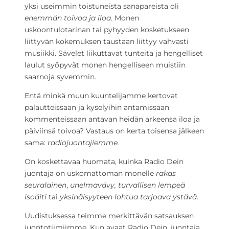
yksi useimmin toistuneista sanapareista oli
enemmän toivoa ja iloa
. Monen
uskoontulotarinan tai pyhyyden kosketukseen
liittyvän kokemuksen taustaan liittyy vahvasti
musiikki. Sävelet liikuttavat tunteita ja hengelliset
laulut syöpyvät monen hengelliseen muistiin
saarnoja syvemmin.
Entä minkä muun kuuntelijamme kertovat
palautteissaan ja kyselyihin antamissaan
kommenteissaan antavan heidän arkeensa iloa ja
päiviinsä toivoa? Vastaus on kerta toisensa jälkeen
sama:
radiojuontajiemme.
On koskettavaa huomata, kuinka Radio Dein
juontaja on uskomattoman monelle
rakas
seuralainen
,
unelmavävy, turvallisen lempeä
isoäiti
tai
yksinäisyyteen lohtua tarjoava ystävä
.
Uudistuksessa teimme merkittävän satsauksen
juontotiimiimme. Kun avaat Radio Dein, juontaja