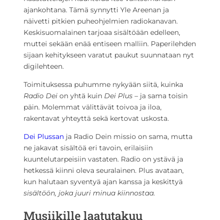
ajankohtana. Tämä synnytti Yle Areenan ja
näivetti pitkien puheohjelmien radiokanavan.
Keskisuomalainen tarjoaa sisältöään edelleen,
muttei sekään enää entiseen malliin. Paperilehden
sijaan kehitykseen varatut paukut suunnataan nyt
digilehteen.
Toimituksessa puhumme nykyään siitä, kuinka
Radio Dei
on yhtä kuin
Dei Plus
– ja sama toisin
päin. Molemmat välittävät toivoa ja iloa,
rakentavat yhteyttä sekä kertovat uskosta.
Dei Plussan
ja Radio Dein missio on sama, mutta
ne jakavat sisältöä eri tavoin, erilaisiin
kuuntelutarpeisiin vastaten. Radio on ystävä ja
hetkessä kiinni oleva seuralainen. Plus avataan,
kun halutaan syventyä ajan kanssa ja keskittyä
sisältöön,
joka juuri minua kiinnostaa.
Musiikille laatutakuu