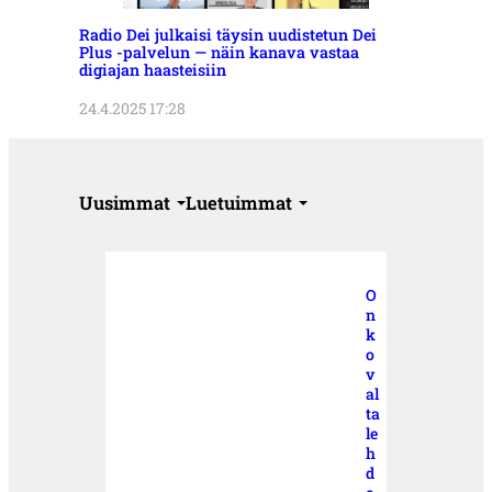
Radio Dei julkaisi täysin uudistetun Dei
Plus -palvelun — näin kanava vastaa
digiajan haasteisiin
24.4.2025 17:28
Uusimmat
Luetuimmat
O
n
k
o
v
al
ta
le
h
d