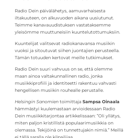
Radio Dein päivälähetys, aamuvarhaisesta
iltakuuteen, on alkuvuoden aikana uusiutunut.
Teimme kanavauudistuksen vastataksemme
yleisömme muuttuneisiin kuuntelutottumuksiin.
Kuuntelijat valitsevat radiokanavansa musiikin
vuoksi ja sitoutuvat siihen juontajien perusteella.
Tämän totuuden kertovat meille tutkimukset.
Radio Dein suuri vahvuus on se, että olemme
maan ainoa valtakunnallinen radio, jonka
musiikkiprofiili ja identiteetti rakentuu vahvasti
hengellisen musiikin rouhealle perustalle.
Helsingin Sanomien
toimittaja
Sampsa Oinaala
hämmästyi kuulemastaan arvioidessaan Radio
Dein musiikkitarjontaa artikkelissaan: ”Oli yllätys,
miten paljon kristillistä populaari­musiikkia on
olemassa. Tekijöinä on tunnettujakin nimiä.” Meillä
ei tällä saralla ole kilpailijaa.