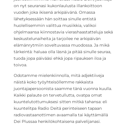
on nyt seuranasi kukonlaulusta illankoittoon
vuoden joka ikisenä arkipäivänä. Omassa
lähetyksessään hän soittaa sinulle entistä
huolellisemmin valittua musiikkia, valikoi
ohjelmaansa kiinnostavia vierashaastatteluja sekä
keskustelunaiheita ja tarjoilee ne arkipäivän
elämänrytmiin soveltuvassa muodossa. Ja mikä
tärkeintä: haluaa olla läsnä ja pitää sinulle seuraa,
tuoda jopa päivääsi ehkä jopa ripauksen iloa ja
toivoa.
Odotamme mielenkiinnolla, mitä adjektiiveja
näistä koko työyhteisöllemme rakkaista
juontajapersoonista saamme tänä vuonna kuulla.
Kaikki palaute on tervetullutta, ovatpa omat
kuuntelutottumuksesi sitten mitkä tahansa: eli
kuuntelitpa Radio Deitä perinteiseen tapaan
radiovastaanottimen avaamalla tai käyttämällä
Dei Plussaa henkilökohtaisena palvelijanasi.