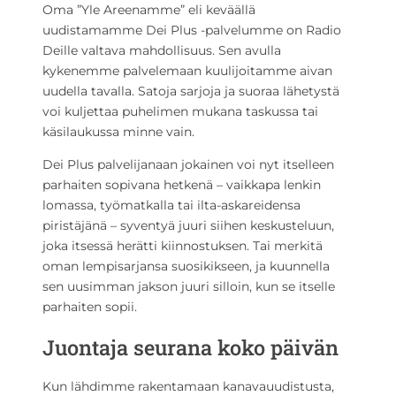
Oma ”Yle Areenamme” eli keväällä
uudistamamme Dei Plus -palvelumme on Radio
Deille valtava mahdollisuus. Sen avulla
kykenemme palvelemaan kuulijoitamme aivan
uudella tavalla. Satoja sarjoja ja suoraa lähetystä
voi kuljettaa puhelimen mukana taskussa tai
käsilaukussa minne vain.
Dei Plus palvelijanaan jokainen voi nyt itselleen
parhaiten sopivana hetkenä – vaikkapa lenkin
lomassa, työmatkalla tai ilta-askareidensa
piristäjänä – syventyä juuri siihen keskusteluun,
joka itsessä herätti kiinnostuksen. Tai merkitä
oman lempisarjansa suosikikseen, ja kuunnella
sen uusimman jakson juuri silloin, kun se itselle
parhaiten sopii.
Juontaja seurana koko päivän
Kun lähdimme rakentamaan kanavauudistusta,