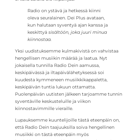
Radio on ystävä ja hetkessä kiinni
oleva seuralainen. Dei Plus avataan,
kun halutaan syventyä ajan kanssa ja
keskittyä
sisältöön,
joka juuri minua
kiinnostaa.
Yksi uudistuksemme kulmakivistä on vahvistaa
hengellisen musiikin määrää ja laatua. Nyt
jokaisella tunnilla Radio Dein aamussa,
keskipäivässä ja iltapäivälähetyksessä soi
kuudesta kymmeneen musiikkikappaletta,
keskipäivän tuntia lukuun ottamatta.
Puolenpäivän uutisten jälkeen tarjoamme tunnin
syventäville keskusteluille ja viikon
kiinnostavimmille vieraille.
Lupauksemme kuuntelijoille tästä eteenpäin on,
että Radio Dein taajuuksilla soiva hengellinen
musiikki on tästä eteenpäin myös