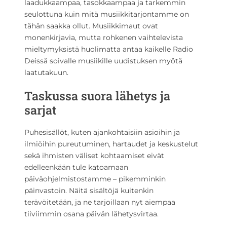
laadukkaampaa, tasokkaampaa ja tarkemmin
seulottuna kuin mitä musiikkitarjontamme on
tähän saakka ollut. Musiikkimaut ovat
monenkirjavia, mutta rohkenen vaihtelevista
mieltymyksistä huolimatta antaa kaikelle Radio
Deissä soivalle musiikille uudistuksen myötä
laatutakuun.
Taskussa suora lähetys ja
sarjat
Puhesisällöt, kuten ajankohtaisiin asioihin ja
ilmiöihin pureutuminen, hartaudet ja keskustelut
sekä ihmisten väliset kohtaamiset eivät
edelleenkään tule katoamaan
päiväohjelmistostamme – pikemminkin
päinvastoin. Näitä sisältöjä kuitenkin
terävöitetään, ja ne tarjoillaan nyt aiempaa
tiiviimmin osana päivän lähetysvirtaa.