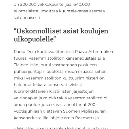
on 200.000 viikkokuuntelijaa. 640.000
suomalaista ilmoittaa kuuntelevansa asemaa
satunnaisesti.
”Uskonnolliset asiat koulujen
ulkopuolelle”
Radio Dein kuntavaalitentissä Paavo Arhinmäkeä
tuurasi vasemmistoliiton kansanedustaja Eila
Tiainen. Hän joutui vastaamaan puolueen
puheenjohtajan puolesta muun muassa siihen,
miksi vasemmistoliiton kulttuuriministeri on
halunnut leikata konservatiivisiksi
luonnehdittavien kristillisten järjestöjen
valtionapua ja minkä takia vasemmistoliitto oli
ainoa puolue, joka ei vastaanottanut 200-
vuotisjuhliaan viettävän Suomen Pipliaseuran
kansanedustajille lahjoittamia Raamattuja.
– Ministeri on varmaankin leikannut avustuksia