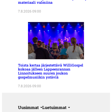
materiaali valmiina
7.8.2026 09:00
Toista kertaa järjestettävä WilliGospel
kokoaa jälleen Lappeenrannan
Linnoitukseen suuren joukon
gospelmusiikin ystäviä
7.8.2026 09:00
Uusimmat
Luetuimmat