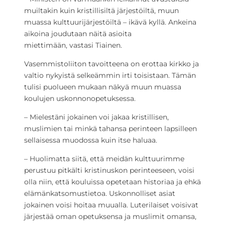
muiltakin kuin kristillisiltä järjestöiltä, muun
muassa kulttuurijärjestöiltä – ikävä kyllä. Ankeina
aikoina joudutaan näitä asioita
miettimään, vastasi Tiainen.
Vasemmistoliiton tavoitteena on erottaa kirkko ja
valtio nykyistä selkeämmin irti toisistaan. Tämän
tulisi puolueen mukaan näkyä muun muassa
koulujen uskonnonopetuksessa.
– Mielestäni jokainen voi jakaa kristillisen,
muslimien tai minkä tahansa perinteen lapsilleen
sellaisessa muodossa kuin itse haluaa.
– Huolimatta siitä, että meidän kulttuurimme
perustuu pitkälti kristinuskon perinteeseen, voisi
olla niin, että kouluissa opetetaan historiaa ja ehkä
elämänkatsomustietoa. Uskonnolliset asiat
jokainen voisi hoitaa muualla. Luterilaiset voisivat
järjestää oman opetuksensa ja muslimit omansa,