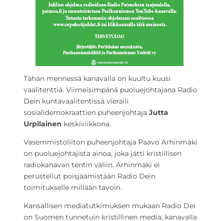
Tähän mennessä kanavalla on kuultu kuusi
vaalitenttiä. Viimeisimpänä puoluejohtajana Radio
Dein kuntavaalitentissä vieraili
sosialidemokraattien puheenjohtaja
Jutta
Urpilainen
keskiviikkona.
Vasemmistoliiton puheenjohtaja Paavo Arhinmäki
on puoluejohtajista ainoa, joka jätti kristillisen
radiokanavan tentin väliin. Arhinmäki ei
perustellut poisjäämistään Radio Dein
toimitukselle millään tavoin.
Kansallisen mediatutkimuksen mukaan Radio Dei
on Suomen tunnetuin kristillinen media, kanavalla