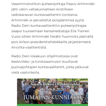
Vasemmistoliiton puheenjohtaja Paavo Arhinmäki
jätti väliin valtakunnallisen kristillisen
radiokanavan kuntavaalitentin torstaina.
Arhinmäki ei perustellut poisjääntinsä syytä.
Radio Dein kuntavaalitenttiin puheenjohtajaa
saapui tuuraamaan kansanedustaja Eila Tiainen.
Vuosi sitten Arhinmäki herätti huomiota jäämällä
pois kirkon presidenttiehdokkaille järjestämästä
Arvoilta-vaalitentistä.
Radio Dein lokakuun ohjelmistossa ovat
keskiviikko- ja torstaiaamuisin kuultavat
puoluejohtajien kuntavaalitentit, jotka jatkuvat
vielä vaaliviikolla.