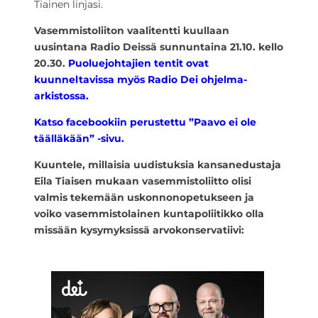
Tiainen linjasi.
Vasemmistoliiton vaalitentti kuullaan
uusintana Radio Deissä sunnuntaina 21.10. kello
20.30.
Puoluejohtajien tentit ovat
kuunneltavissa myös Radio Dei ohjelma-
arkistossa.
Katso facebookiin perustettu ”Paavo ei ole
täälläkään” -sivu.
Kuuntele, millaisia uudistuksia kansanedustaja
Eila Tiaisen mukaan vasemmistoliitto olisi
valmis tekemään uskonnonopetukseen ja
voiko vasemmistolainen kuntapoliitikko olla
missään kysymyksissä arvokonservatiivi: