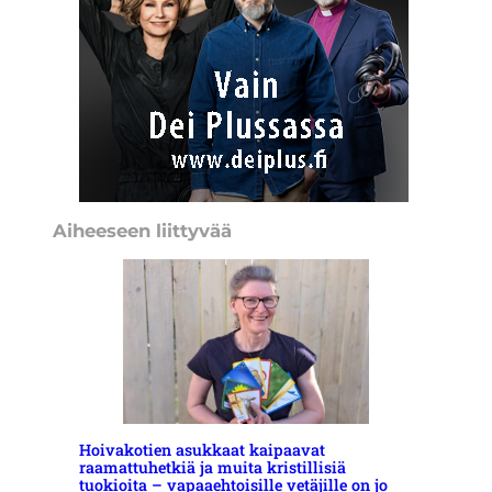
Aiheeseen liittyvää
Hoivakotien asukkaat kaipaavat
raamattuhetkiä ja muita kristillisiä
tuokioita – vapaaehtoisille vetäjille on jo