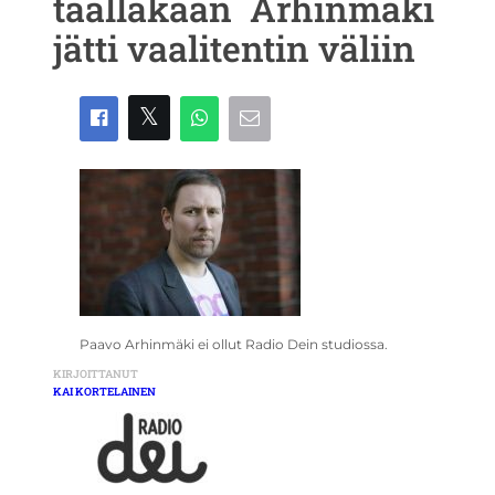
täälläkään  Arhinmäki
jätti vaalitentin väliin
Paavo Arhinmäki ei ollut Radio Dein studiossa.
KIRJOITTANUT
KAI KORTELAINEN