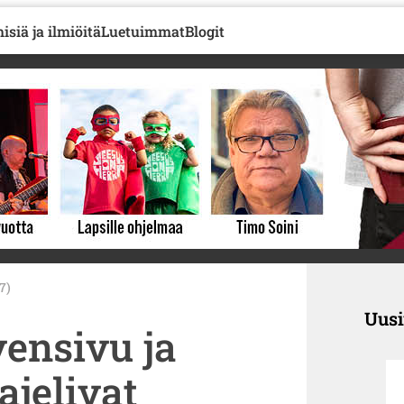
isiä ja ilmiöitä
Luetuimmat
Blogit
07)
Uus
vensivu ja
jelivat