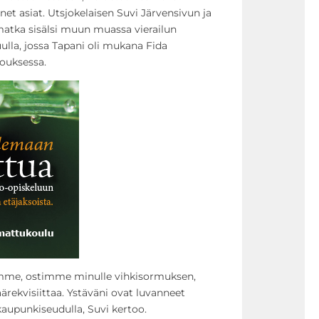
 asiat. Utsjokelaisen Suvi Järvensivun ja
matka sisälsi muun muassa vierailun
lla, jossa Tapani oli mukana Fida
kouksessa.
mme, ostimme minulle vihkisormuksen,
ärekvisiittaa. Ystäväni ovat luvanneet
kaupunkiseudulla, Suvi kertoo.