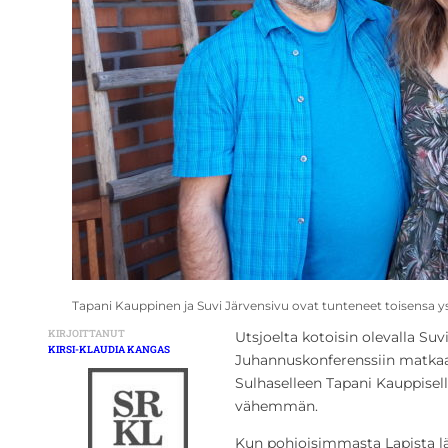
Tapani Kauppinen ja Suvi Järvensivu ovat tunteneet toisensa ys
KIRJOITTANUT
Utsjoelta kotoisin olevalla Suv
KIRSI-KLAUDIA KANGAS
Juhannuskonferenssiin matkaa 
Sulhaselleen Tapani Kauppiselle
vähemmän.
Kun pohjoisimmasta Lapista l