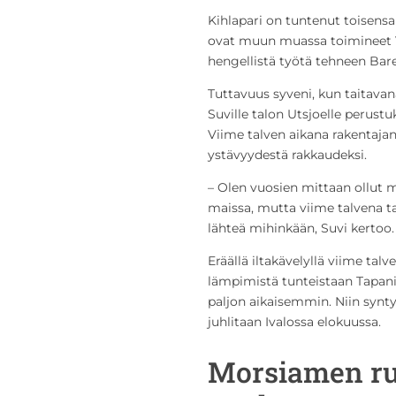
Kihlapari on tuntenut toisens
ovat muun muassa toimineet Ve
hengellistä työtä tehneen Bare
Tuttavuus syveni, kun taitavan
Suville talon Utsjoelle perustu
Viime talven aikana rakentaja
ystävyydestä rakkaudeksi.
– Olen vuosien mittaan ollut 
maissa, mutta viime talvena ta
lähteä mihinkään, Suvi kertoo.
Eräällä iltakävelyllä viime ta
lämpimistä tunteistaan Tapani
paljon aikaisemmin. Niin synty
juhlitaan Ivalossa elokuussa.
Morsiamen ru