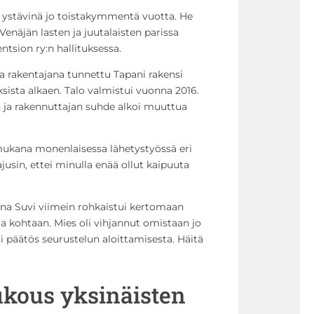
a ystävinä jo toistakymmentä vuotta. He
näjän lasten ja juutalaisten parissa
ntsion ry:n hallituksessa.
a rakentajana tunnettu Tapani rakensi
ksista alkaen. Talo valmistui vuonna 2016.
n ja rakennuttajan suhde alkoi muuttua
mukana monenlaisessa lähetystyössä eri
jusin, ettei minulla enää ollut kaipuuta
lvena Suvi viimein rohkaistui kertomaan
a kohtaan. Mies oli vihjannut omistaan jo
i päätös seurustelun aloittamisesta. Häitä
kous yksinäisten