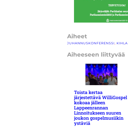
Aiheet
JUHANNUSKONFERENSSI
, 
KIHL
Aiheeseen liittyvää
Toista kertaa
järjestettävä WilliGospel
kokoaa jälleen
Lappeenrannan
Linnoitukseen suuren
joukon gospelmusiikin
ystäviä