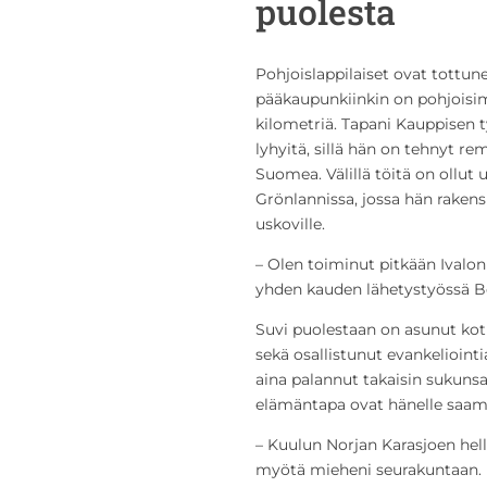
puolesta
Pohjoislappilaiset ovat tottun
pääkaupunkiinkin on pohjoisi
kilometriä. Tapani Kauppisen t
lyhyitä, sillä hän on tehnyt rem
Suomea. Välillä töitä on ollut 
Grönlannissa, jossa hän rakens
uskoville.
– Olen toiminut pitkään Ivalo
yhden kauden lähetystyössä Bos
Suvi puolestaan on asunut koti
sekä osallistunut evankeliointi
aina palannut takaisin sukunsa 
elämäntapa ovat hänelle saame
– Kuulun Norjan Karasjoen hell
myötä mieheni seurakuntaan. 