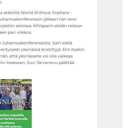
o.
sia etätöitä World Without Orphans -
Juhannuskonferenssin jälkeen hän lensi
rjestön asioissa. Kihlaparin etelän reissun
een pari viikkoa.
 Juhannuskonferenssista. Sain siellä
rityisesti yksinäisiä kristittyjä. Elin itsekin
n, että yksinäiselle voi olla vaikeaa
iin itsekseen, Suvi Järvensivu päättää.