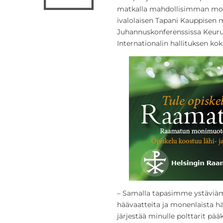
matkalla mahdollisimman monet
ivalolaisen Tapani Kauppisen 
Juhannuskonferenssissa Keuruu
Internationalin hallituksen ko
– Samalla tapasimme ystäviä
häävaatteita ja monenlaista hä
järjestää minulle polttarit pää