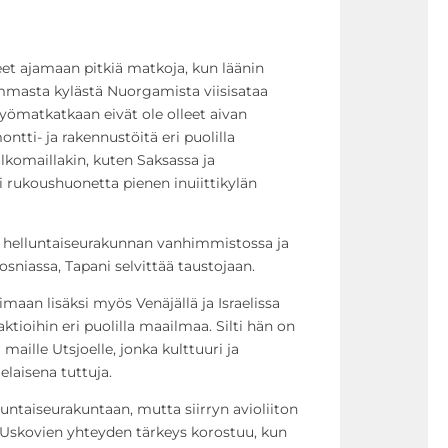
eet ajamaan pitkiä matkoja, kun läänin
mmasta kylästä Nuorgamista viisisataa
yömatkatkaan eivät ole olleet aivan
ontti- ja rakennustöitä eri puolilla
ulkomaillakin, kuten Saksassa ja
i rukoushuonetta pienen inuiittikylän
n helluntaiseurakunnan vanhimmistossa ja
niassa, Tapani selvittää taustojaan.
maan lisäksi myös Venäjällä ja Israelissa
aktioihin eri puolilla maailmaa. Silti hän on
maille Utsjoelle, jonka kulttuuri ja
laisena tuttuja.
untaiseurakuntaan, mutta siirryn avioliiton
Uskovien yhteyden tärkeys korostuu, kun