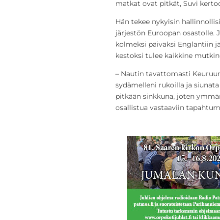
matkat ovat pitkät, Suvi kerto
Hän tekee nykyisin hallinnolli
järjestön Euroopan osastolle. 
kolmeksi päiväksi Englantiin jä
kestoksi tulee kaikkine mutkin
– Nautin tavattomasti Keuruun
sydämelleni rukoilla ja siunata e
pitkään sinkkuna, joten ymmärrä
osallistua vastaaviin tapahtum