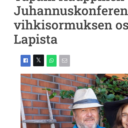
Juhannuskonferens
vihkisormuksen os
Lapista