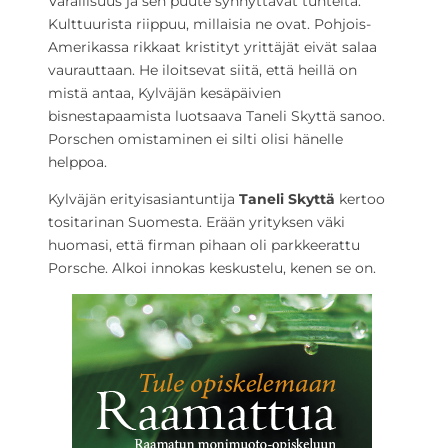
Varallisuus ja sen puute synnyttävät tunteita.
Kulttuurista riippuu, millaisia ne ovat. Pohjois-
Amerikassa rikkaat kristityt yrittäjät eivät salaa
vaurauttaan. He iloitsevat siitä, että heillä on
mistä antaa, Kylväjän kesäpäivien
bisnestapaamista luotsaava Taneli Skyttä sanoo.
Porschen omistaminen ei silti olisi hänelle
helppoa.
Kylväjän erityisasiantuntija
Taneli Skyttä
kertoo
tositarinan Suomesta. Erään yrityksen väki
huomasi, että firman pihaan oli parkkeerattu
Porsche. Alkoi innokas keskustelu, kenen se on.