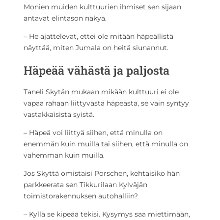
Monien muiden kulttuurien ihmiset sen sijaan
antavat elintason näkyä.
– He ajattelevat, ettei ole mitään häpeällistä
näyttää, miten Jumala on heitä siunannut.
Häpeää vähästä ja paljosta
Taneli Skytän mukaan mikään kulttuuri ei ole
vapaa rahaan liittyvästä häpeästä, se vain syntyy
vastakkaisista syistä.
– Häpeä voi liittyä siihen, että minulla on
enemmän kuin muilla tai siihen, että minulla on
vähemmän kuin muilla.
Jos Skyttä omistaisi Porschen, kehtaisiko hän
parkkeerata sen Tikkurilaan Kylväjän
toimistorakennuksen autohalliin?
– Kyllä se kipeää tekisi. Kysymys saa miettimään,