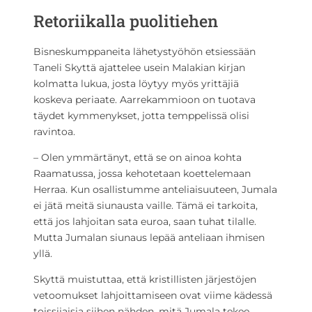
Retoriikalla puolitiehen
Bisneskumppaneita lähetystyöhön etsiessään
Taneli Skyttä ajattelee usein Malakian kirjan
kolmatta lukua, josta löytyy myös yrittäjiä
koskeva periaate. Aarrekammioon on tuotava
täydet kymmenykset, jotta temppelissä olisi
ravintoa.
– Olen ymmärtänyt, että se on ainoa kohta
Raamatussa, jossa kehotetaan koettelemaan
Herraa. Kun osallistumme anteliaisuuteen, Jumala
ei jätä meitä siunausta vaille. Tämä ei tarkoita,
että jos lahjoitan sata euroa, saan tuhat tilalle.
Mutta Jumalan siunaus lepää anteliaan ihmisen
yllä.
Skyttä muistuttaa, että kristillisten järjestöjen
vetoomukset lahjoittamiseen ovat viime kädessä
toissijaisia siihen nähden, mitä Jumala tekee.