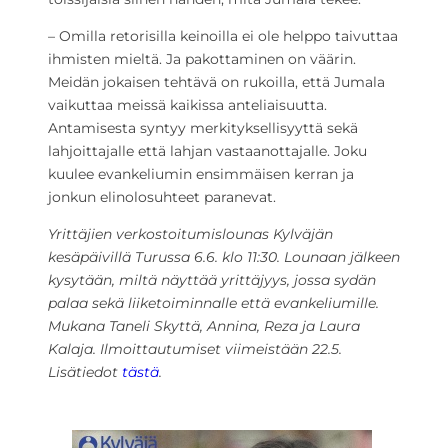
– Omilla retorisilla keinoilla ei ole helppo taivuttaa
ihmisten mieltä. Ja pakottaminen on väärin.
Meidän jokaisen tehtävä on rukoilla, että Jumala
vaikuttaa meissä kaikissa anteliaisuutta.
Antamisesta syntyy merkityksellisyyttä sekä
lahjoittajalle että lahjan vastaanottajalle. Joku
kuulee evankeliumin ensimmäisen kerran ja
jonkun elinolosuhteet paranevat.
Yrittäjien verkostoitumislounas Kylväjän
kesäpäivillä Turussa 6.6. klo 11:30. Lounaan jälkeen
kysytään, miltä näyttää yrittäjyys, jossa sydän
palaa sekä liiketoiminnalle että evankeliumille.
Mukana Taneli Skyttä, Annina, Reza ja Laura
Kalaja. Ilmoittautumiset viimeistään 22.5.
Lisätiedot
tästä
.