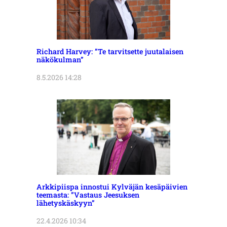
Richard Harvey: ”Te tarvitsette juutalaisen
näkökulman”
8.5.2026 14:28
Arkkipiispa innostui Kylväjän kesäpäivien
teemasta: ”Vastaus Jeesuksen
lähetyskäskyyn”
22.4.2026 10:34