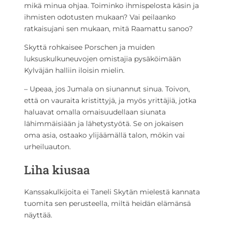
mikä minua ohjaa. Toiminko ihmispelosta käsin ja
ihmisten odotusten mukaan? Vai peilaanko
ratkaisujani sen mukaan, mitä Raamattu sanoo?
Skyttä rohkaisee Porschen ja muiden
luksuskulkuneuvojen omistajia pysäköimään
Kylväjän halliin iloisin mielin.
– Upeaa, jos Jumala on siunannut sinua. Toivon,
että on vauraita kristittyjä, ja myös yrittäjiä, jotka
haluavat omalla omaisuudellaan siunata
lähimmäisiään ja lähetystyötä. Se on jokaisen
oma asia, ostaako ylijäämällä talon, mökin vai
urheiluauton.
Liha kiusaa
Kanssakulkijoita ei Taneli Skytän mielestä kannata
tuomita sen perusteella, miltä heidän elämänsä
näyttää.