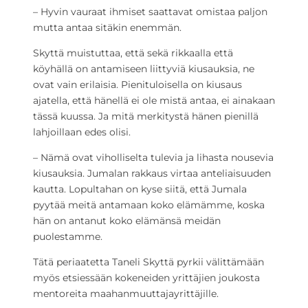
– Hyvin vauraat ihmiset saattavat omistaa paljon
mutta antaa sitäkin enemmän.
Skyttä muistuttaa, että sekä rikkaalla että
köyhällä on antamiseen liittyviä kiusauksia, ne
ovat vain erilaisia. Pienituloisella on kiusaus
ajatella, että hänellä ei ole mistä antaa, ei ainakaan
tässä kuussa. Ja mitä merkitystä hänen pienillä
lahjoillaan edes olisi.
– Nämä ovat viholliselta tulevia ja lihasta nousevia
kiusauksia. Jumalan rakkaus virtaa anteliaisuuden
kautta. Lopultahan on kyse siitä, että Jumala
pyytää meitä antamaan koko elämämme, koska
hän on antanut koko elämänsä meidän
puolestamme.
Tätä periaatetta Taneli Skyttä pyrkii välittämään
myös etsiessään kokeneiden yrittäjien joukosta
mentoreita maahanmuuttajayrittäjille.