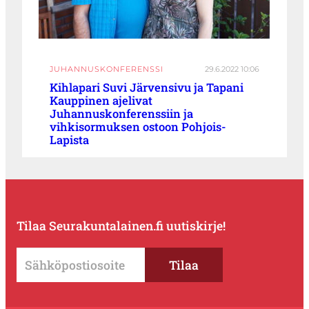
JUHANNUSKONFERENSSI
29.6.2022 10:06
Kihlapari Suvi Järvensivu ja Tapani
Kauppinen ajelivat
Juhannuskonferenssiin ja
vihkisormuksen ostoon Pohjois-
Lapista
Tilaa Seurakuntalainen.fi uutiskirje!