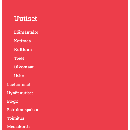
Uutiset
Elämäntaito
Kotimaa
Kulttuuri
Tiede
Ulkomaat
Usko
Luetuimmat
Hyvät uutiset
Blogit
Esirukouspalsta
Toimitus
Mediakortti