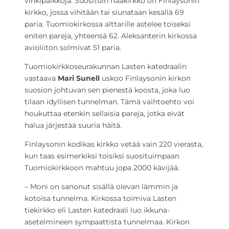
vihkipaikkoja. Suosituin hääkirkko on Finlaysonin
kirkko, jossa vihitään tai siunataan kesällä 69
paria. Tuomiokirkossa alttarille astelee toiseksi
eniten pareja, yhteensä 62. Aleksanterin kirkossa
avioliiton solmivat 51 paria.
Tuomiokirkkoseurakunnan Lasten katedraalin
vastaava
Mari Sunell
uskoo Finlaysonin kirkon
suosion johtuvan sen pienestä koosta, joka luo
tilaan idyllisen tunnelman. Tämä vaihtoehto voi
houkuttaa etenkin sellaisia pareja, jotka eivät
halua järjestää suuria häitä.
Finlaysonin kodikas kirkko vetää vain 220 vierasta,
kun taas esimerkiksi toisiksi suosituimpaan
Tuomiokirkkoon mahtuu jopa 2000 kävijää.
– Moni on sanonut sisällä olevan lämmin ja
kotoisa tunnelma. Kirkossa toimiva Lasten
tiekirkko eli Lasten katedraali luo ikkuna-
asetelmineen sympaattista tunnelmaa. Kirkon