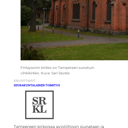
Finlaysonin kirkko on Tampereen suosituin
vihkikirkko. Kuva: Sari Savela
KIRJOITTANUT
SEURAKUNTALAINEN TOIMITUS
Tampereen kirkoissa avioliittoon siunataan ja