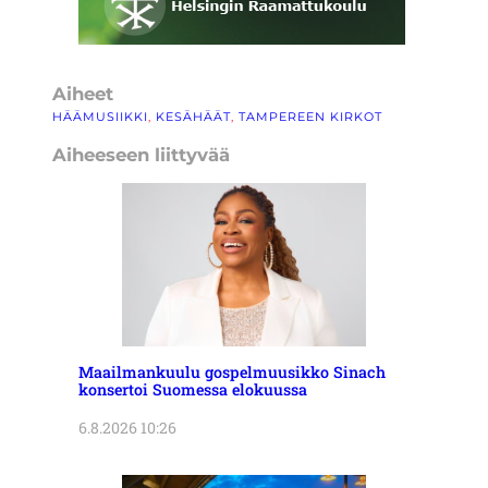
Aiheet
HÄÄMUSIIKKI
, 
KESÄHÄÄT
, 
TAMPEREEN KIRKOT
Aiheeseen liittyvää
Maailmankuulu gospelmuusikko Sinach
konsertoi Suomessa elokuussa
6.8.2026 10:26