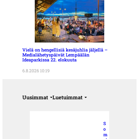
Vielä on hengellisiä kesäjuhlia jäljellä –
Medialähetyspäivät Lempäälän
Ideaparkissa 22. elokuuta
6.8.2026 10:19
Uusimmat
Luetuimmat
S
o
m