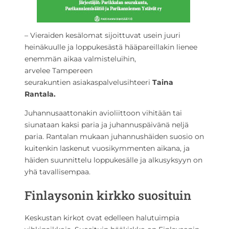
– Vieraiden kesälomat sijoittuvat usein juuri
heinäkuulle ja loppukesästä hääpareillakin lienee
enemmän aikaa valmisteluihin,
arvelee Tampereen
seurakuntien asiakaspalvelusihteeri
Taina
Rantala.
Juhannusaattonakin avioliittoon vihitään tai
siunataan kaksi paria ja juhannuspäivänä neljä
paria. Rantalan mukaan juhannushäiden suosio on
kuitenkin laskenut vuosikymmenten aikana, ja
häiden suunnittelu loppukesälle ja alkusyksyyn on
yhä tavallisempaa.
Finlaysonin
kirkko suosituin
Keskustan kirkot ovat edelleen halutuimpia