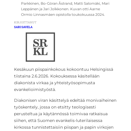
Parkkinen, Bo-Göran Åstrand, Matti Salomäki, Mari
Leppänen ja Jari Jolkkonen. Kuvan otti Aarne
Ormio Linnasmäen opistolla toukokuussa 2024.
KIRJOITTANUT
SARI SAVELA
Kesäkuun piispainkokous kokoontuu Helsingissä
tiistaina 2.6.2026. Kokouksessa käsitellään
diakonista virkaa ja yhteistyösopimusta
evankelioimistyöstä.
Diakonisen viran käsittelyä edeltää monivaiheinen
työskentely, jossa on etsitty teologisesti
perusteltua ja käytännössä toimivaa ratkaisua
siihen, että Suomen evankelis-luterilaisessa
kirkossa tunnistettaisiin piispan ja papin virkojen