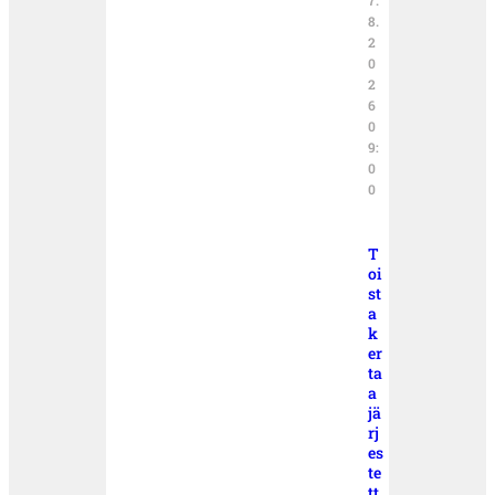
7.
8.
2
0
2
6
0
9:
0
0
T
oi
st
a
k
er
ta
a
jä
rj
es
te
tt