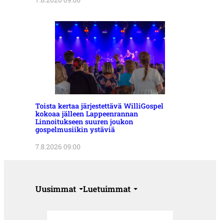
Toista kertaa järjestettävä WilliGospel
kokoaa jälleen Lappeenrannan
Linnoitukseen suuren joukon
gospelmusiikin ystäviä
7.8.2026 09:00
Uusimmat
Luetuimmat