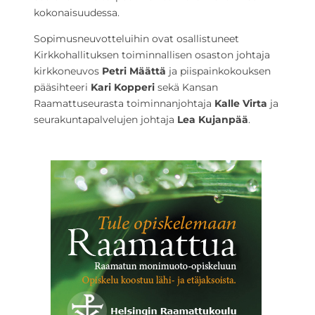
kokonaisuudessa.
Sopimusneuvotteluihin ovat osallistuneet
Kirkkohallituksen toiminnallisen osaston johtaja
kirkkoneuvos
Petri Määttä
ja piispainkokouksen
pääsihteeri
Kari Kopperi
sekä Kansan
Raamattuseurasta toiminnanjohtaja
Kalle Virta
ja
seurakuntapalvelujen johtaja
Lea Kujanpää
.