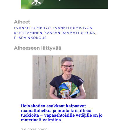
Aiheet
EVANKELIOIMISTYÖ
, 
EVANKELIOIMISTYÖN
KEHITTÄMINEN
, 
KANSAN RAAMATTUSEURA
, 
PIISPAINKOKOUS
Aiheeseen liittyvää
Hoivakotien asukkaat kaipaavat
raamattuhetkiä ja muita kristillisiä
tuokioita – vapaaehtoisille vetäjille on jo
materiaali valmiina
7.8.2026 09:00