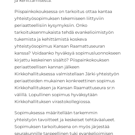
ja kehittämisestä.
Piispainkokouksessa on tarkoitus ottaa kantaa
yhteistyösopimuksen tekemiseen liittyviin
periaatteellisiin kysymyksiin. Onko
tarkoituksenmukaista tehdä evankelioimistyön
tukemista ja kehittämistä koskeva
yhteistyösopimus Kansan Raamattuseuran
kanssa? Voidaanko hyväksyä sopimusluonnokseen
kirjattu keskeinen sisältö? Piispainkokouksen
periaatteellisen kannan jälkeen
Kirkkohallituksessa valmistellaan Järki-yhteistyön
periaatteiden mukainen konkreettinen sopimus
Kirkkohallituksen ja Kansan Raamattuseura sr:n
välillä. Lopullinen sopimus hyväksytään
Kirkkohallituksen virastokollegiossa.
Sopimuksessa määritellään tarkemmin
yhteistyön tavoitteet ja keskeiset tehtäväalueet.
Sopimuksen tarkoituksena on myös järjestää
seurakunnille tarpeellinen tuki evankelioimisen