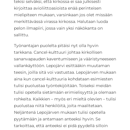
tekisi selväksi, että kirkossa ei saa julkisesti
kirjoittaa avioliittoasioista enää perinteisen
mielipiteen mukaan, varsinkaan jos olet missään
merkittävässä virassa kirkossa. Halutaan luoda
pelon ilmapiiri, jossa vain yksi näkökanta on
sallittu.
Työnantajan puolelta pitäisi nyt olla hyvin
tarkkana. Cancel-kulttuuri johtaa kirkollisen
sananvapauden kaventumiseen ja vääristyneeseen
vallankäyttöön. Lepojärvi esittääkin muutaman
teesin, joilla sitä voi vastustaa. Lepojärven mukaan
aina kun cancel-kulttuuria kohdataan esimiesten
tulisi puolustaa työntekijöitään. Toiseksi meidän
tulisi opetella sietämään erimielisyyttä ja olemaan
rohkeita. Kaikkien – myös eri mieltä olevien – tulisi
puolustaa niitä henkilöitä, joita maalitetaan.
Neljäntenä Lepojärven mukaan tulisi opetella
pyytämään ja antamaan anteeksi hyvin. Se
tarkoittaa, että anteeksi ei pidä pyydellä silloin