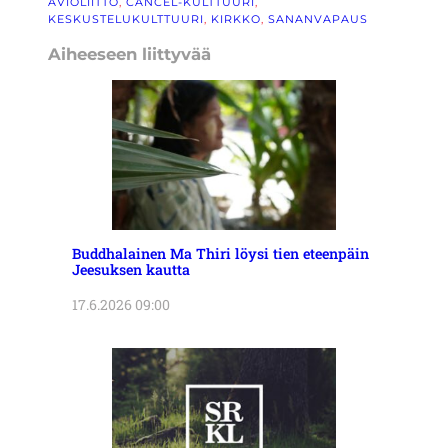
AVIOLIITTO
, 
CANCEL-KULTTUURI
, 
KESKUSTELUKULTTUURI
, 
KIRKKO
, 
SANANVAPAUS
Aiheeseen liittyvää
Buddhalainen Ma Thiri löysi tien eteenpäin
Jeesuksen kautta
17.6.2026 09:00