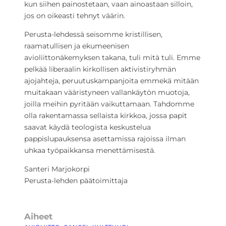
kun siihen painostetaan, vaan ainoastaan silloin,
jos on oikeasti tehnyt väärin.
Perusta-lehdessä seisomme kristillisen,
raamatullisen ja ekumeenisen
avioliittonäkemyksen takana, tuli mitä tuli. Emme
pelkää liberaalin kirkollisen aktivistiryhmän
ajojahteja, peruutuskampanjoita emmekä mitään
muitakaan vääristyneen vallankäytön muotoja,
joilla meihin pyritään vaikuttamaan. Tahdomme
olla rakentamassa sellaista kirkkoa, jossa papit
saavat käydä teologista keskustelua
pappislupauksensa asettamissa rajoissa ilman
uhkaa työpaikkansa menettämisestä.
Santeri Marjokorpi
Perusta-lehden päätoimittaja
Aiheet