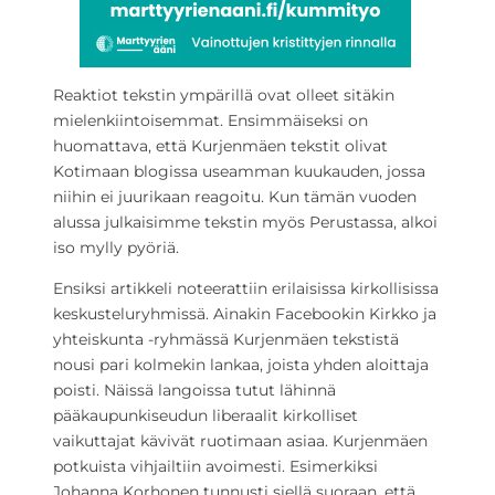
Reaktiot tekstin ympärillä ovat olleet sitäkin
mielenkiintoisemmat. Ensimmäiseksi on
huomattava, että Kurjenmäen tekstit olivat
Kotimaan blogissa useamman kuukauden, jossa
niihin ei juurikaan reagoitu. Kun tämän vuoden
alussa julkaisimme tekstin myös Perustassa, alkoi
iso mylly pyöriä.
Ensiksi artikkeli noteerattiin erilaisissa kirkollisissa
keskusteluryhmissä. Ainakin Facebookin Kirkko ja
yhteiskunta -ryhmässä Kurjenmäen tekstistä
nousi pari kolmekin lankaa, joista yhden aloittaja
poisti. Näissä langoissa tutut lähinnä
pääkaupunkiseudun liberaalit kirkolliset
vaikuttajat kävivät ruotimaan asiaa. Kurjenmäen
potkuista vihjailtiin avoimesti. Esimerkiksi
Johanna Korhonen tunnusti siellä suoraan, että