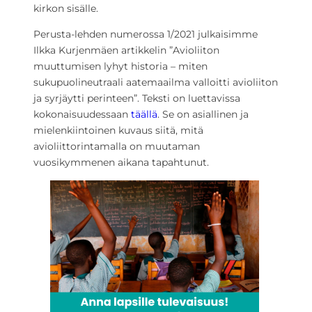
kirkon sisälle.
Perusta-lehden numerossa 1/2021 julkaisimme
Ilkka Kurjenmäen artikkelin ”Avioliiton
muuttumisen lyhyt historia – miten
sukupuolineutraali aatemaailma valloitti avioliiton
ja syrjäytti perinteen”. Teksti on luettavissa
kokonaisuudessaan
täällä
. Se on asiallinen ja
mielenkiintoinen kuvaus siitä, mitä
avioliittorintamalla on muutaman
vuosikymmenen aikana tapahtunut.