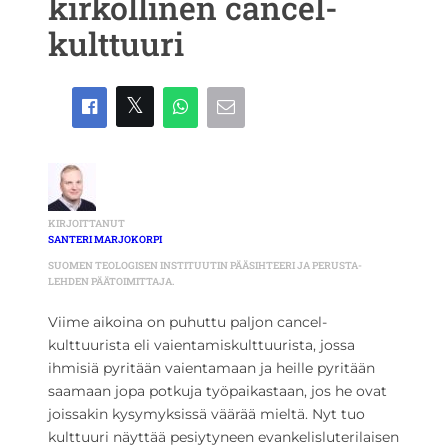
kirkollinen cancel-
kulttuuri
KIRJOITTANUT
SANTERI MARJOKORPI
SUOMEN TEOLOGISEN INSTITUUTIN PÄÄSIHTEERI JA PERUSTA-
LEHDEN PÄÄTOIMITTAJA.
Viime aikoina on puhuttu paljon cancel-
kulttuurista eli vaientamiskulttuurista, jossa
ihmisiä pyritään vaientamaan ja heille pyritään
saamaan jopa potkuja työpaikastaan, jos he ovat
joissakin kysymyksissä väärää mieltä. Nyt tuo
kulttuuri näyttää pesiytyneen evankelisluterilaisen