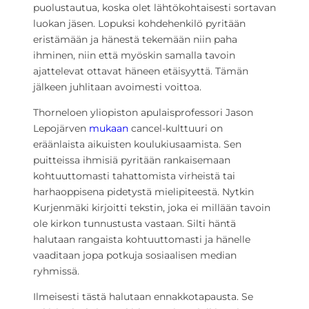
puolustautua, koska olet lähtökohtaisesti sortavan
luokan jäsen. Lopuksi kohdehenkilö pyritään
eristämään ja hänestä tekemään niin paha
ihminen, niin että myöskin samalla tavoin
ajattelevat ottavat häneen etäisyyttä. Tämän
jälkeen juhlitaan avoimesti voittoa.
Thorneloen yliopiston apulaisprofessori Jason
Lepojärven
mukaan
cancel-kulttuuri on
eräänlaista aikuisten koulukiusaamista. Sen
puitteissa ihmisiä pyritään rankaisemaan
kohtuuttomasti tahattomista virheistä tai
harhaoppisena pidetystä mielipiteestä. Nytkin
Kurjenmäki kirjoitti tekstin, joka ei millään tavoin
ole kirkon tunnustusta vastaan. Silti häntä
halutaan rangaista kohtuuttomasti ja hänelle
vaaditaan jopa potkuja sosiaalisen median
ryhmissä.
Ilmeisesti tästä halutaan ennakkotapausta. Se