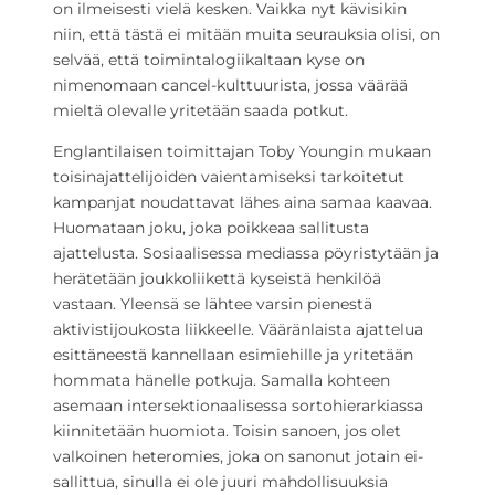
on ilmeisesti vielä kesken. Vaikka nyt kävisikin
niin, että tästä ei mitään muita seurauksia olisi, on
selvää, että toimintalogiikaltaan kyse on
nimenomaan cancel-kulttuurista, jossa väärää
mieltä olevalle yritetään saada potkut.
Englantilaisen toimittajan Toby Youngin mukaan
toisinajattelijoiden vaientamiseksi tarkoitetut
kampanjat noudattavat lähes aina samaa kaavaa.
Huomataan joku, joka poikkeaa sallitusta
ajattelusta. Sosiaalisessa mediassa pöyristytään ja
herätetään joukkoliikettä kyseistä henkilöä
vastaan. Yleensä se lähtee varsin pienestä
aktivistijoukosta liikkeelle. Vääränlaista ajattelua
esittäneestä kannellaan esimiehille ja yritetään
hommata hänelle potkuja. Samalla kohteen
asemaan intersektionaalisessa sortohierarkiassa
kiinnitetään huomiota. Toisin sanoen, jos olet
valkoinen heteromies, joka on sanonut jotain ei-
sallittua, sinulla ei ole juuri mahdollisuuksia