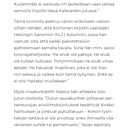
Kurjenmäki ei sanoudu irti puheistaan vaan jatkaa
samoilla linjoilla tässä Kalevankin jutussa.”
Tämä toiminta asettuu varsin erikoiseen valoon
siihen nähden, että Korhonen kirjoitti vastikään
Helsingin Sanomiin (14.2.) kolumnin, jossa hän
vastusti sitä, että kaikki pakotettaisiin
ajattelemaan samalla tavalla. Siinä hän mm. sanoi
toisinajattelijoista: ”He eivät ole pahoja. He eivät
ole tulleet hulluiksi. Pohjimmiltaan he eivät vihaa
ketään. He haluavat maailman, joka ei ole ihan
niin sekava ja vaikea kuin tämä nykyinen. Ehkä se
ei olisi haitaksi muillekaan.”
Myös maakuntalehti Kaleva teki aiheesta ison
jutun otsikolla: ”Oulun seu­ra­kun­tien joh­ta­van per­
he­neu­vo­jan avio­liit­to­kir­joi­tuk­set he­rät­ti­vät Kirk­ko­
hal­li­tuk­sen ja joh­ti­vat pu­hut­te­luun – Kirkon työn­
te­ki­jän tehtävä ei ole ar­vot­taa, onko ih­mi­sel­lä vää­
rän­lai­nen suhde tai per­he­muo­to.” Asian käsittely