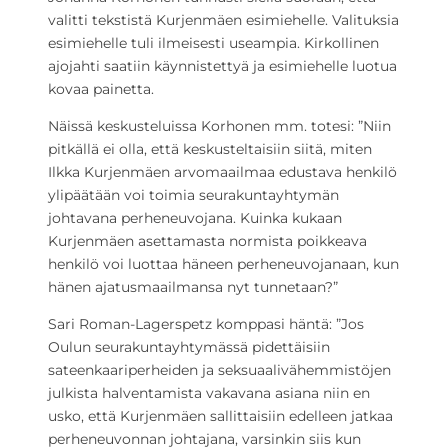
valitti tekstistä Kurjenmäen esimiehelle. Valituksia
esimiehelle tuli ilmeisesti useampia. Kirkollinen
ajojahti saatiin käynnistettyä ja esimiehelle luotua
kovaa painetta.
Näissä keskusteluissa Korhonen mm. totesi: ”Niin
pitkällä ei olla, että keskusteltaisiin siitä, miten
Ilkka Kurjenmäen arvomaailmaa edustava henkilö
ylipäätään voi toimia seurakuntayhtymän
johtavana perheneuvojana. Kuinka kukaan
Kurjenmäen asettamasta normista poikkeava
henkilö voi luottaa häneen perheneuvojanaan, kun
hänen ajatusmaailmansa nyt tunnetaan?”
Sari Roman-Lagerspetz komppasi häntä: ”Jos
Oulun seurakuntayhtymässä pidettäisiin
sateenkaariperheiden ja seksuaalivähemmistöjen
julkista halventamista vakavana asiana niin en
usko, että Kurjenmäen sallittaisiin edelleen jatkaa
perheneuvonnan johtajana, varsinkin siis kun