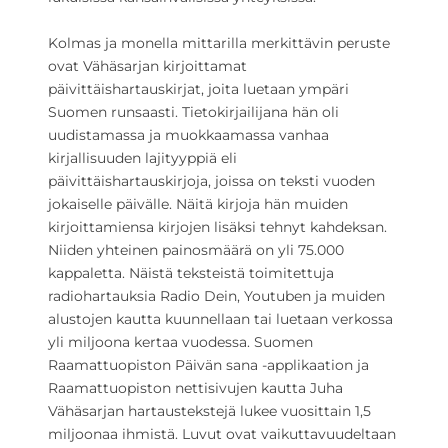
Kolmas ja monella mittarilla merkittävin peruste
ovat Vähäsarjan kirjoittamat
päivittäishartauskirjat, joita luetaan ympäri
Suomen runsaasti. Tietokirjailijana hän oli
uudistamassa ja muokkaamassa vanhaa
kirjallisuuden lajityyppiä eli
päivittäishartauskirjoja, joissa on teksti vuoden
jokaiselle päivälle. Näitä kirjoja hän muiden
kirjoittamiensa kirjojen lisäksi tehnyt kahdeksan.
Niiden yhteinen painosmäärä on yli 75.000
kappaletta. Näistä teksteistä toimitettuja
radiohartauksia Radio Dein, Youtuben ja muiden
alustojen kautta kuunnellaan tai luetaan verkossa
yli miljoona kertaa vuodessa. Suomen
Raamattuopiston Päivän sana -applikaation ja
Raamattuopiston nettisivujen kautta Juha
Vähäsarjan hartaustekstejä lukee vuosittain 1,5
miljoonaa ihmistä. Luvut ovat vaikuttavuudeltaan