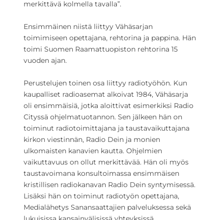
merkittävä kolmella tavalla”.
Ensimmäinen niistä liittyy Vähäsarjan
toimimiseen opettajana, rehtorina ja pappina. Hän
toimi Suomen Raamattuopiston rehtorina 15
vuoden ajan.
Perustelujen toinen osa liittyy radiotyöhön. Kun
kaupalliset radioasemat alkoivat 1984, Vähäsarja
oli ensimmäisiä, jotka aloittivat esimerkiksi Radio
Cityssä ohjelmatuotannon. Sen jälkeen hän on
toiminut radiotoimittajana ja taustavaikuttajana
kirkon viestinnän, Radio Dein ja monien
ulkomaisten kanavien kautta. Ohjelmien
vaikuttavuus on ollut merkittävää. Hän oli myös
taustavoimana konsultoimassa ensimmäisen
kristillisen radiokanavan Radio Dein syntymisessä.
Lisäksi hän on toiminut radiotyön opettajana,
Medialähetys Sanansaattajien palveluksessa sekä
lukuisissa kansainvälisissä yhteyksissä.