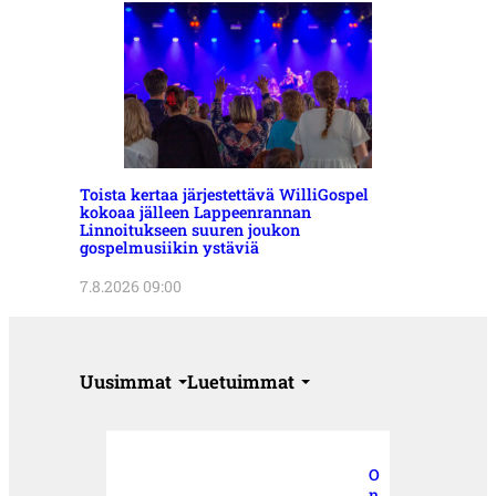
Toista kertaa järjestettävä WilliGospel
kokoaa jälleen Lappeenrannan
Linnoitukseen suuren joukon
gospelmusiikin ystäviä
7.8.2026 09:00
Uusimmat
Luetuimmat
O
n