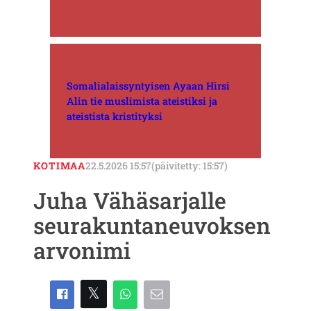
Somalialaissyntyisen Ayaan Hirsi
Alin tie muslimista ateistiksi ja
ateistista kristityksi
KOTIMAA
22.5.2026 15:57
(päivitetty: 15:57)
Juha Vähäsarjalle
seurakuntaneuvoksen
arvonimi