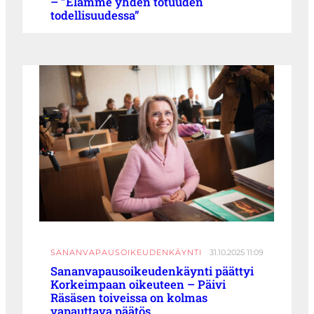
– ”Elämme yhden totuuden
todellisuudessa”
SANANVAPAUSOIKEUDENKÄYNTI
31.10.2025 11:09
Sananvapausoikeudenkäynti päättyi
Korkeimpaan oikeuteen – Päivi
Räsäsen toiveissa on kolmas
vapauttava päätös