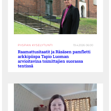
PIISPAN KYSELYTUNTI
19.4.2026 06:00
Raamattusitaatit ja Räsäsen pamfletti
arkkipiispa Tapio Luoman
arvioitavina toimittajien suorassa
tentissä