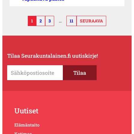
1
2
3
…
11
SEURAAVA
Tilaa Seurakuntalainen.fi uutiskirje!
Uutiset
Elämäntaito
Kotimaa