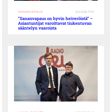
SANANVAPAUS
25.2.2026 17:47
”Sananvapaus on hyvin heiveröistä” –
Asiantuntijat varoittavat tiukentuvan
sääntelyn vaaroista