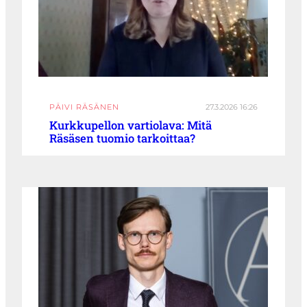
PÄIVI RÄSÄNEN
27.3.2026 16:26
Kurkkupellon vartiolava: Mitä
Räsäsen tuomio tarkoittaa?