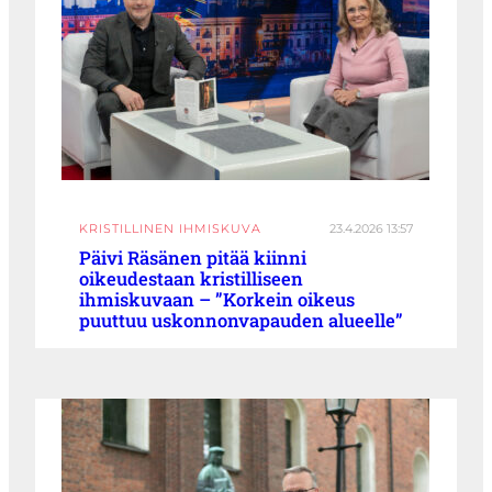
KRISTILLINEN IHMISKUVA
23.4.2026 13:57
Päivi Räsänen pitää kiinni
oikeudestaan kristilliseen
ihmiskuvaan – ”Korkein oikeus
puuttuu uskonnonvapauden alueelle”