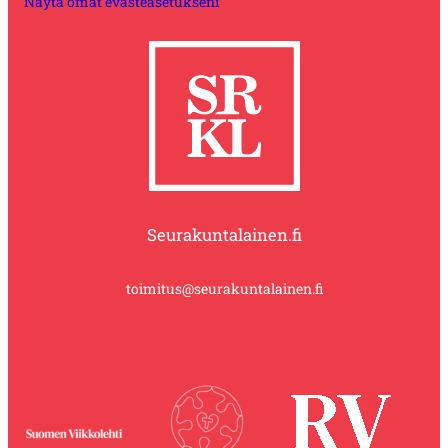
Näytä omat evästeasetukseni
Seurakuntalainen.fi
toimitus@seurakuntalainen.fi