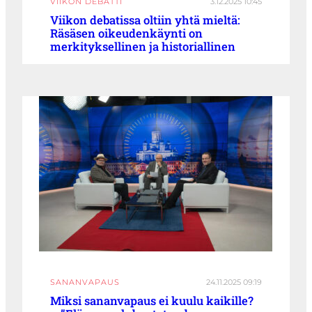
VIIKON DEBATTI
3.12.2025 10:45
Viikon debatissa oltiin yhtä mieltä:
Räsäsen oikeudenkäynti on
merkityksellinen ja historiallinen
SANANVAPAUS
24.11.2025 09:19
Miksi sananvapaus ei kuulu kaikille?