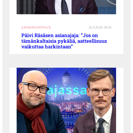
SANANVAPAUS
26.3.2026 18:26
Päivi Räsäsen asianajaja: ”Jos on
tämänkaltaisia pykäliä, aatteellisuus
vaikuttaa harkintaan”