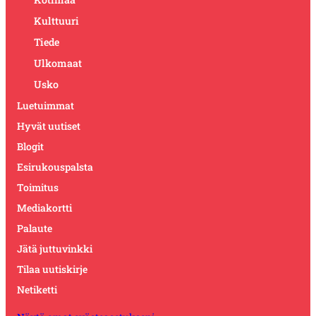
Kulttuuri
Tiede
Ulkomaat
Usko
Luetuimmat
Hyvät uutiset
Blogit
Esirukouspalsta
Toimitus
Mediakortti
Palaute
Jätä juttuvinkki
Tilaa uutiskirje
Netiketti